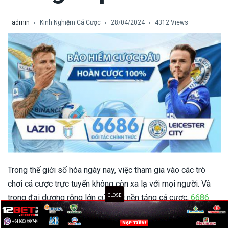
link vao 12bet
admin
Kinh Nghiệm Cá Cược
28/04/2024
4312 Views
Sbobet
link vao w88
link vao ae888
link vao fun88
link 188bet
Trong thế giới số hóa ngày nay, việc tham gia vào các trò
chơi cá cược trực tuyến không còn xa lạ với mọi người. Và
trong đại dương rộng lớn của các nền tảng cá cược,
6686
VN VIP nổi lên như một điểm đến đáng tin cậy và thú vị.