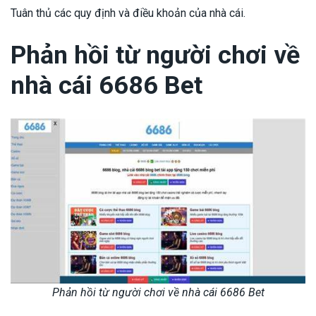
Tuân thủ các quy định và điều khoản của nhà cái.
Phản hồi từ người chơi về
nhà cái 6686 Bet
Phản hồi từ người chơi về nhà cái 6686 Bet