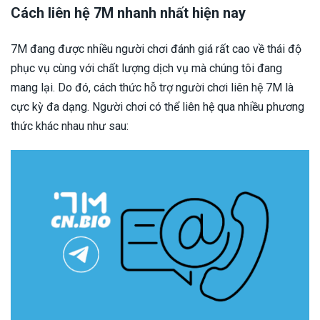
Cách liên hệ 7M nhanh nhất hiện nay
7M đang được nhiều người chơi đánh giá rất cao về thái độ
phục vụ cùng với chất lượng dịch vụ mà chúng tôi đang
mang lại. Do đó, cách thức hỗ trợ người chơi liên hệ 7M là
cực kỳ đa dạng. Người chơi có thể liên hệ qua nhiều phương
thức khác nhau như sau: