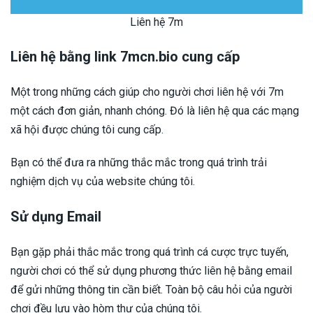
Liên hệ 7m
Liên hệ bằng link 7mcn.bio cung cấp
Một trong những cách giúp cho người chơi liên hệ với 7m
một cách đơn giản, nhanh chóng. Đó là liên hệ qua các mạng
xã hội được chúng tôi cung cấp.
Bạn có thể đưa ra những thắc mắc trong quá trình trải
nghiệm dịch vụ của website chúng tôi.
Sử dụng Email
Bạn gặp phải thắc mắc trong quá trình cá cược trực tuyến,
người chơi có thể sử dụng phương thức liên hệ bằng email
để gửi những thông tin cần biết. Toàn bộ câu hỏi của người
chơi đều lưu vào hòm thư của chúng tôi.