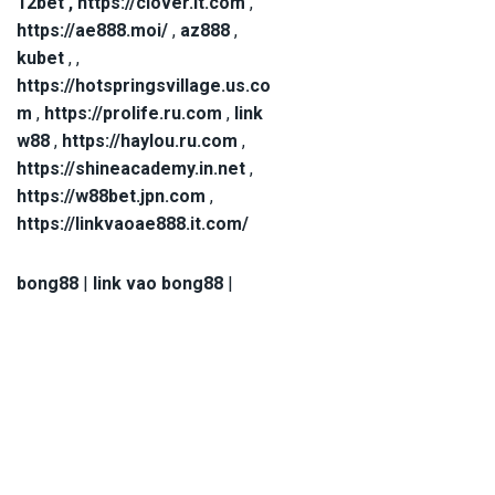
12bet
,
https://clover.it.com
,
https://ae888.moi/
,
az888
,
kubet
, ,
https://hotspringsvillage.us.co
m
,
https://prolife.ru.com
,
link
w88
,
https://haylou.ru.com
,
https://shineacademy.in.net
,
https://w88bet.jpn.com
,
https://linkvaoae888.it.com/
bong88
|
link vao bong88
|