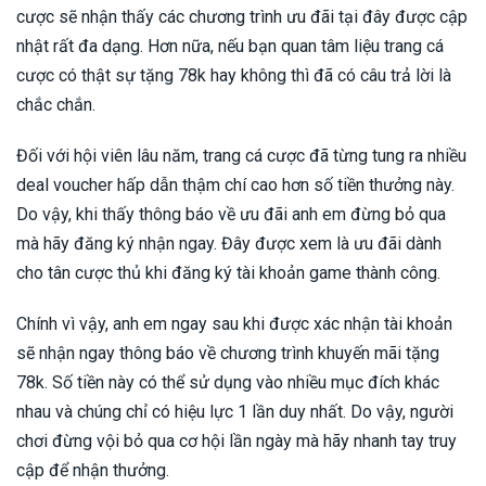
cược sẽ nhận thấy các chương trình ưu đãi tại đây được cập
nhật rất đa dạng. Hơn nữa, nếu bạn quan tâm liệu trang cá
cược có thật sự tặng 78k hay không thì đã có câu trả lời là
chắc chắn.
Đối với hội viên lâu năm, trang cá cược đã từng tung ra nhiều
deal voucher hấp dẫn thậm chí cao hơn số tiền thưởng này.
Do vậy, khi thấy thông báo về ưu đãi anh em đừng bỏ qua
mà hãy đăng ký nhận ngay. Đây được xem là ưu đãi dành
cho tân cược thủ khi đăng ký tài khoản game thành công.
Chính vì vậy, anh em ngay sau khi được xác nhận tài khoản
sẽ nhận ngay thông báo về chương trình khuyến mãi tặng
78k. Số tiền này có thể sử dụng vào nhiều mục đích khác
nhau và chúng chỉ có hiệu lực 1 lần duy nhất. Do vậy, người
chơi đừng vội bỏ qua cơ hội lần ngày mà hãy nhanh tay truy
cập để nhận thưởng.