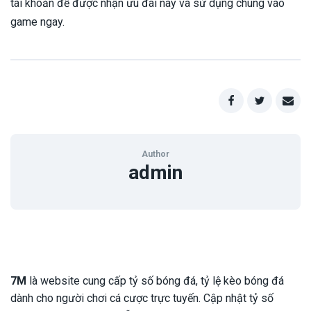
tài khoản để được nhận ưu đãi này và sử dụng chúng vào
game ngay.
Author
admin
7M
là website cung cấp tỷ số bóng đá, tỷ lệ kèo bóng đá
dành cho người chơi cá cược trực tuyến. Cập nhật tỷ số