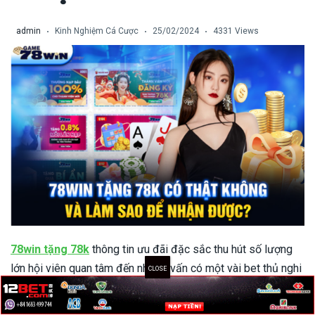
link vao 12bet
admin
Kinh Nghiệm Cá Cược
25/02/2024
4331 Views
Sbobet
link vao w88
link vao ae888
link vao fun88
link 188bet
78win tặng 78k
thông tin ưu đãi đặc sắc thu hút số lượng
lớn hội viên quan tâm đến nhưng vấn có một vài bet thủ nghi
ngờ không có thật. Vậy đâu mới là thông tin chính đáng và
người chơi nếu muốn nhận phải làm thế nào?