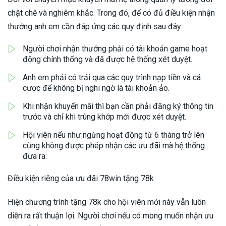
chặt chẽ và nghiêm khắc. Trong đó, để có đủ điều kiện nhận
thưởng anh em cần đáp ứng các quy định sau đây:
Người chơi nhận thưởng phải có tài khoản game hoạt
động chính thống và đã được hệ thống xét duyệt.
Anh em phải có trải qua các quy trình nạp tiền và cá
cược để không bị nghi ngờ là tài khoản ảo.
Khi nhận khuyến mãi thì bạn cần phải đăng ký thông tin
trước và chỉ khi trùng khớp mới được xét duyệt.
Hội viên nếu như ngừng hoạt động từ 6 tháng trở lên
cũng không được phép nhận các ưu đãi mà hệ thống
đưa ra.
Điều kiện riêng của ưu đãi 78win tặng 78k
Hiện chương trình tặng 78k cho hội viên mới này vẫn luôn
diễn ra rất thuận lợi. Người chơi nếu có mong muốn nhận ưu