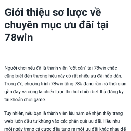
Giới thiệu sơ lược về
chuyên mục ưu đãi tại
78win
Người chơi nếu đã là thành viên “cốt cán” tại 78win chắc
cũng biết đến thương hiệu này có rất nhiều ưu đãi hấp dẫn.
Trong đó, chương trình 78win tặng 78k đang rầm rộ thời gian
gần đây và cũng là chiến lược thu hút nhiều bet thủ đăng ký
tài khoản chơi game.
Tuy nhiên, nếu bạn là thành viên lâu năm sẽ nhận thấy trang
web luôn đầu tư khủng vào các phần quà ưu đãi. Hầu như
mỗi ngày trang cá cược đều tung ra một ưu đãi khác nhau để