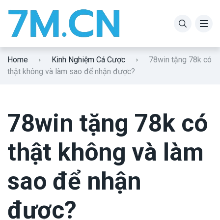
W88
Soi kèo 7M
Home
Kinh Nghiệm Cá Cược
78win tặng 78k có
188bet
Tin Tức
thật không và làm sao để nhận được?
Fun88
12bet
78win tặng 78k có
Link vao bong88
thật không và làm
Link w88
sao để nhận
Bong88
được?
link vao 188bet