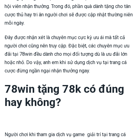
hội viên nhận thưởng. Trong đó, phần quà dành tặng cho tân
cược thủ hay tri ân người chơi sẽ được cập nhật thường niên
mỗi ngày.
Đây được nhận xét là chuyên mục cực kỳ ưu ái mà tất cả
người chơi cũng nên truy cập. Đặc biệt, các chuyên mục ưu
đãi tại 78win đều dành cho mọi đối tượng dù là ưu đãi lớn
hoặc nhỏ. Do vậy, anh em khi sử dụng dịch vụ tại trang cá
cược đừng ngần ngại nhận thưởng ngay.
78win tặng 78k có đúng
hay không?
Người chơi khi tham gia dịch vụ game giải trí tại trang cá