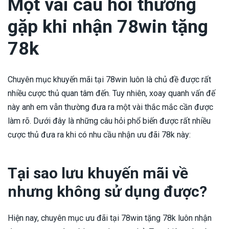
Một vài câu hỏi thường
gặp khi nhận 78win tặng
78k
Chuyên mục khuyến mãi tại 78win luôn là chủ đề được rất
nhiều cược thủ quan tâm đến. Tuy nhiên, xoay quanh vấn đế
này anh em vẫn thường đưa ra một vài thắc mắc cần được
làm rõ. Dưới đây là những câu hỏi phổ biến được rất nhiều
cược thủ đưa ra khi có nhu cầu nhận ưu đãi 78k này:
Tại sao lưu khuyến mãi về
nhưng không sử dụng được?
Hiện nay, chuyên mục ưu đãi tại 78win tặng 78k luôn nhận