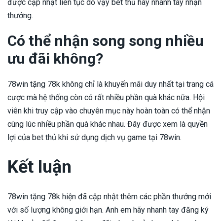
được cập nhật liên tục do vậy bet thủ hãy nhanh tay nhận
thưởng.
Có thể nhận song song nhiều
ưu đãi không?
78win tặng 78k không chỉ là khuyến mãi duy nhất tại trang cá
cược mà hệ thống còn có rất nhiều phần quà khác nữa. Hội
viên khi truy cập vào chuyên mục này hoàn toàn có thể nhận
cùng lúc nhiều phần quà khác nhau. Đây được xem là quyền
lợi của bet thủ khi sử dụng dịch vụ game tại 78win.
Kết luận
78win tặng 78k hiện đã cập nhật thêm các phần thưởng mới
với số lượng không giới hạn. Anh em hãy nhanh tay đăng ký