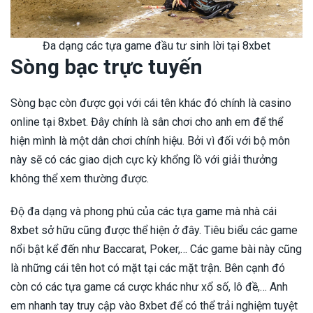
Đa dạng các tựa game đầu tư sinh lời tại 8xbet
Sòng bạc trực tuyến
Sòng bạc còn được gọi với cái tên khác đó chính là casino
online tại 8xbet. Đây chính là sân chơi cho anh em để thể
hiện mình là một dân chơi chính hiệu. Bởi vì đối với bộ môn
này sẽ có các giao dịch cực kỳ khổng lồ với giải thưởng
không thể xem thường được.
Độ đa dạng và phong phú của các tựa game mà nhà cái
8xbet sở hữu cũng được thể hiện ở đây. Tiêu biểu các game
nổi bật kể đến như Baccarat, Poker,… Các game bài này cũng
là những cái tên hot có mặt tại các mặt trận. Bên cạnh đó
còn có các tựa game cá cược khác như xổ số, lô đề,… Anh
em nhanh tay truy cập vào 8xbet để có thể trải nghiệm tuyệt