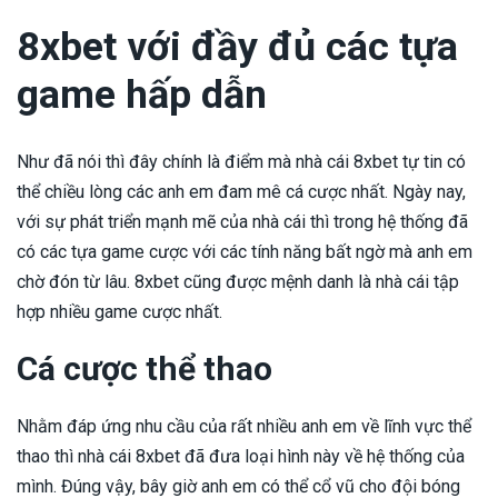
8xbet với đầy đủ các tựa
game hấp dẫn
Như đã nói thì đây chính là điểm mà nhà cái 8xbet tự tin có
thể chiều lòng các anh em đam mê cá cược nhất. Ngày nay,
với sự phát triển mạnh mẽ của nhà cái thì trong hệ thống đã
có các tựa game cược với các tính năng bất ngờ mà anh em
chờ đón từ lâu. 8xbet cũng được mệnh danh là nhà cái tập
hợp nhiều game cược nhất.
Cá cược thể thao
Nhằm đáp ứng nhu cầu của rất nhiều anh em về lĩnh vực thể
thao thì nhà cái 8xbet đã đưa loại hình này về hệ thống của
mình. Đúng vậy, bây giờ anh em có thể cổ vũ cho đội bóng