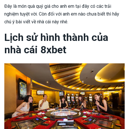
Đây là món quà quý giá cho anh em tại đây có các trải
nghiệm tuyệt vời. Còn đối với anh em nào chưa biết thì hãy
chú ý bài viết về nhà cái này nhé.
Lịch sử hình thành của
nhà cái 8xbet