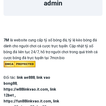
admin
7M
là website cung cấp tỷ số bóng đá, tỷ lệ kèo bóng đá
dành cho người chơi cá cược trực tuyến. Cập nhật tỷ số
bóng đá liên tục 24/7, hỗ trợ người chơi trong quá trình cá
cược bóng đá trực tuyến tại 7mcn.bio
Đối tác:
link ae888
,
link vao
bong88
,
https://w88linkvao.it.com
,
link
12bet
,
https://fun88linkvao.it.com
,
link