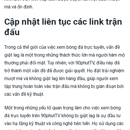
mà và ổn định.
Cập nhật liên tục các link trận
đấu
Trong cả thế giới của việc xem bóng đá trực tuyến, vấn đề
giật lag là một trong những thách thức lớn mà người hâm mộ
thường phải đối mặt. Tuy nhiên, với 90phutTV, điều này đã
trở thành một vấn đề đã được giải quyết. Họ đặt trải nghiệm
mượt mà và không giật lag lên hàng đầu, giúp người xem
tập trung hoàn toàn vào trận đấu mà không bị gián đoạn bởi
các vấn đề kỹ thuật.
Một trong những yếu tố quan trọng làm cho việc xem bóng
đá trực tuyến trên 90phutTV không bị giật lag là sự đầu tư
vào hạ tầng kỹ thuật và công nghệ tiên tiến. Họ sử dụng các