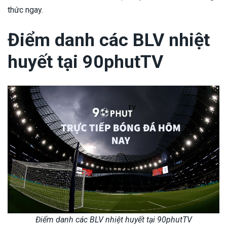
thức ngay.
Điểm danh các BLV nhiệt
huyết tại 90phutTV
Điểm danh các BLV nhiệt huyết tại 90phutTV