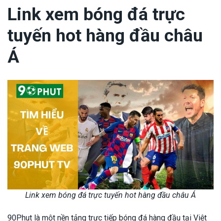
Link xem bóng đá trực
tuyến hot hàng đầu châu
Á
Link xem bóng đá trực tuyến hot hàng đầu châu Á
90Phut là một nền tảng trực tiếp bóng đá hàng đầu tại Việt