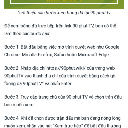
Giới thiệu các bước xem bóng đá tại 90 phut tv
Để xem bóng đá trực tiếp trên link 90 phut TV, bạn có thể
làm theo các bước sau:
Bước 1. Bắt đầu bằng việc mở trình duyệt web như Google
Chrome, Mozilla Firefox, Safari hoặc Microsoft Edge.
Bước 2. Nhập địa chỉ https://90phut.wiki/ của trang web
90phutTV vào thanh địa chỉ của trình duyệt bằng cách gõ
“bong da 90phutTV” và nhấn Enter.
Bước 3. Truy cập trang chủ của 90 phut TV và chọn trận đấu
bạn muốn xem.
Bước 4. Khi đã chọn được trận đấu mà bạn đang nóng lòng
muốn xem, nhấn vào nút “Xem trực tiếp” để bắt đầu thưởng