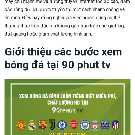
máy chủ mạnh mẽ và đường truyền Internet tốc độ cao, đảm
bảo rằng dữ liệu được truyền tải một cách nhanh chóng và
ổn định. Điều này đồng nghĩa với việc người dùng có thể
thưởng thức trận đấu mà không gặp trục trặc như giật lag,
đứt quãng hoặc giảm chất lượng hình ảnh.
Giới thiệu các bước xem
bóng đá tại 90 phut tv