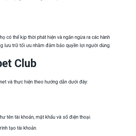
ọ có thể kịp thời phát hiện và ngăn ngừa ra các hành
 lưu trữ tối ưu nhằm đảm bảo quyền lợi người dùng.
et Club
rnet và thực hiện theo hướng dẫn dưới đây:
như tên tài khoản, mật khẩu và số điện thoại.
ình tạo tài khoản.