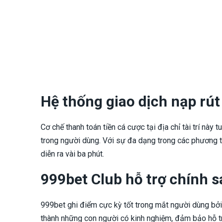
Hệ thống giao dịch nạp rú
Cơ chế thanh toán tiền cá cược tại địa chỉ tài trí này
trong người dùng. Với sự đa dạng trong các phương th
diễn ra vài ba phút.
999bet Club hỗ trợ chính 
999bet ghi điểm cực kỳ tốt trong mắt người dùng bởi
thành những con người có kinh nghiệm, đảm bảo hỗ tr