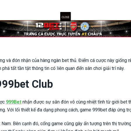
g và đón nhận của hàng ngàn bet thủ. Điểm cá cược này giống n
á tất tần tật thông tin có liên quan đến sân chơi giải trí này.
999bet Club
ược
999Bet
nhận được sự săn đón vô cùng nhiệt tình từ giới bet thủ
ng. Với lối thiết kế đa dạng phong cách, game 999bet đáp ứng tr
ệt Nam. Bên cạnh đó, cổng game cũng gây ấn tượng trên thị trườ