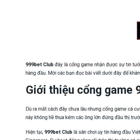
999bet Club
đây là cổng game nhận được sự tin tưởn
hàng đầu. Mời các bạn đọc bài viết dưới đây để khám ph
Giới thiệu cổng game 
Dù ra mắt cách đây chưa lâu nhưng cổng game cá c
này không hề thua kém các ông lớn đứng đầu thị trườ
Hiện tại,
999bet Club
là sân chơi uy tín hàng đầu Vi