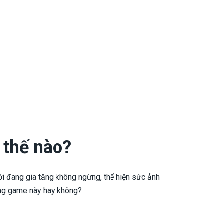
 thế nào?
mới đang gia tăng không ngừng, thể hiện sức ảnh
cổng game này hay không?