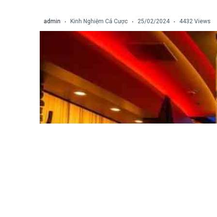
link vao 12bet
admin
Kinh Nghiệm Cá Cược
25/02/2024
4432 Views
Sbobet
link vao w88
link vao ae888
link vao fun88
link 188bet