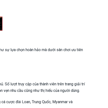
hư sự lựa chọn hoàn hảo mà dưới sân chơi ưu tiên
. Số lượt truy cập của thành viên trên trang giải trí
ọn vẹn nhu cầu cũng như thị hiếu của người dùng.
ng cá cược đài Loan, Trung Quốc, Myanmar và