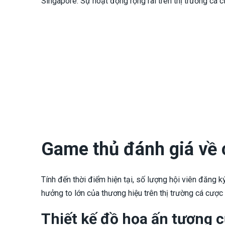
Singapore. Sự hoạt động rộng rãi trên thị trường cá
Game thủ đánh giá về 
Tính đến thời điểm hiện tại, số lượng hội viên đăng 
hưởng to lớn của thương hiệu trên thị trường cá cượ
Thiết kế đồ họa ấn tượng c