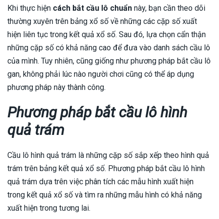
Khi thực hiện
cách bắt cầu lô chuẩn
này, bạn cần theo dõi
thường xuyên trên bảng xổ số về những các cặp số xuất
hiện liên tục trong kết quả xổ số. Sau đó, lựa chọn cẩn thận
những cặp số có khả năng cao để đưa vào danh sách cầu lô
của mình. Tuy nhiên, cũng giống như phương pháp bắt cầu lô
gan, không phải lúc nào người chơi cũng có thể áp dụng
phương pháp này thành công.
Phương pháp bắt cầu lô hình
quả trám
Cầu lô hình quả trám là những cặp số sắp xếp theo hình quả
trám trên bảng kết quả xổ số. Phương pháp bắt cầu lô hình
quả trám dựa trên việc phân tích các mẫu hình xuất hiện
trong kết quả xổ số và tìm ra những mẫu hình có khả năng
xuất hiện trong tương lai.