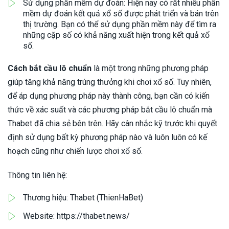
Sử dụng phần mềm dự đoán: Hiện nay có rất nhiều phần
mềm dự đoán kết quả xổ số được phát triển và bán trên
thị trường. Bạn có thể sử dụng phần mềm này để tìm ra
những cặp số có khả năng xuất hiện trong kết quả xổ
số.
Cách bắt cầu lô chuẩn
là một trong những phương pháp
giúp tăng khả năng trúng thưởng khi chơi xổ số. Tuy nhiên,
để áp dụng phương pháp này thành công, bạn cần có kiến
thức về xác suất và các phương pháp bắt cầu lô chuẩn mà
Thabet đã chia sẻ bên trên. Hãy cân nhắc kỹ trước khi quyết
định sử dụng bất kỳ phương pháp nào và luôn luôn có kế
hoạch cũng như chiến lược chơi xổ số.
Thông tin liên hệ:
Thương hiệu: Thabet (ThienHaBet)
Website: https://thabet.news/