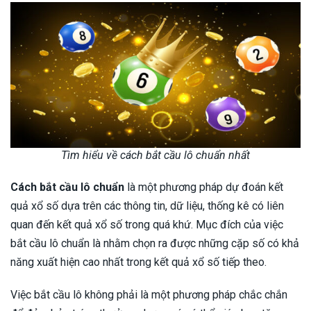
Tìm hiểu về cách bắt cầu lô chuẩn nhất
Cách bắt cầu lô chuẩn
là một phương pháp dự đoán kết
quả xổ số dựa trên các thông tin, dữ liệu, thống kê có liên
quan đến kết quả xổ số trong quá khứ. Mục đích của việc
bắt cầu lô chuẩn là nhằm chọn ra được những cặp số có khả
năng xuất hiện cao nhất trong kết quả xổ số tiếp theo.
Việc bắt cầu lô không phải là một phương pháp chắc chắn