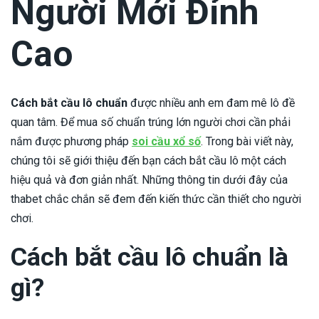
Người Mới Đỉnh
Cao
Cách bắt cầu lô chuẩn
được nhiều anh em đam mê lô đề
quan tâm. Để mua số chuẩn trúng lớn người chơi cần phải
nắm được phương pháp
soi cầu xổ số
. Trong bài viết này,
chúng tôi sẽ giới thiệu đến bạn cách bắt cầu lô một cách
hiệu quả và đơn giản nhất. Những thông tin dưới đây của
thabet chắc chắn sẽ đem đến kiến thức cần thiết cho người
chơi.
Cách bắt cầu lô chuẩn là
gì?