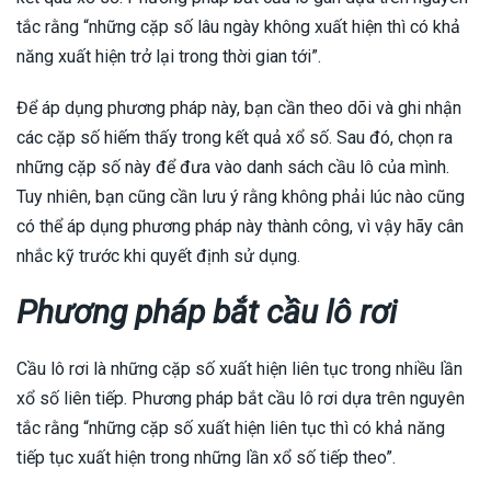
tắc rằng “những cặp số lâu ngày không xuất hiện thì có khả
năng xuất hiện trở lại trong thời gian tới”.
Để áp dụng phương pháp này, bạn cần theo dõi và ghi nhận
các cặp số hiếm thấy trong kết quả xổ số. Sau đó, chọn ra
những cặp số này để đưa vào danh sách cầu lô của mình.
Tuy nhiên, bạn cũng cần lưu ý rằng không phải lúc nào cũng
có thể áp dụng phương pháp này thành công, vì vậy hãy cân
nhắc kỹ trước khi quyết định sử dụng.
Phương pháp bắt cầu lô rơi
Cầu lô rơi là những cặp số xuất hiện liên tục trong nhiều lần
xổ số liên tiếp. Phương pháp bắt cầu lô rơi dựa trên nguyên
tắc rằng “những cặp số xuất hiện liên tục thì có khả năng
tiếp tục xuất hiện trong những lần xổ số tiếp theo”.