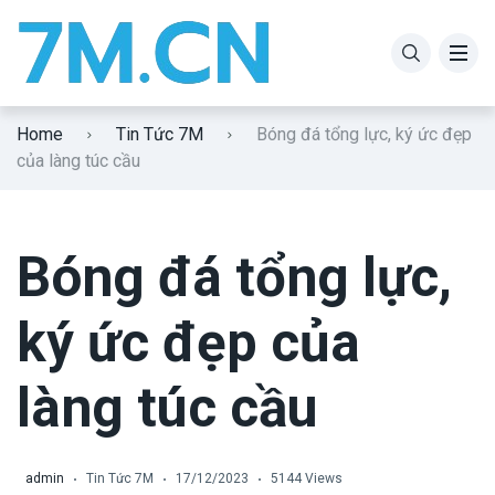
W88
Soi kèo 7M
Home
Tin Tức 7M
Bóng đá tổng lực, ký ức đẹp
188bet
Tin Tức
của làng túc cầu
Fun88
12bet
Bóng đá tổng lực,
Link vao bong88
ký ức đẹp của
Link w88
làng túc cầu
Bong88
link vao 188bet
admin
Tin Tức 7M
17/12/2023
5144 Views