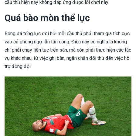
cầu thủ hiện nay không đáp ứng được lối chơi này.
Quá bào mòn thể lực
Bóng đá tổng lực đòi hỏi mỗi cầu thủ phải tham gia tích cực
vào cả phòng ngự lẫn tấn công. Điều này có nghĩa là không
chỉ phải chạy liên tục trên sân, mà còn phải thực hiện các tác
vụ khác nhau, từ việc ghi bàn, ngăn chặn đối thủ đến việc hỗ
trợ đồng đội.