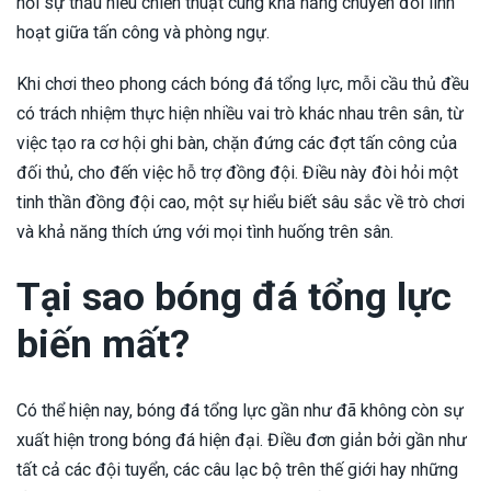
hỏi sự thấu hiểu chiến thuật cùng khả năng chuyển đổi linh
hoạt giữa tấn công và phòng ngự.
Khi chơi theo phong cách bóng đá tổng lực, mỗi cầu thủ đều
có trách nhiệm thực hiện nhiều vai trò khác nhau trên sân, từ
việc tạo ra cơ hội ghi bàn, chặn đứng các đợt tấn công của
đối thủ, cho đến việc hỗ trợ đồng đội. Điều này đòi hỏi một
tinh thần đồng đội cao, một sự hiểu biết sâu sắc về trò chơi
và khả năng thích ứng với mọi tình huống trên sân.
Tại sao bóng đá tổng lực
biến mất?
Có thể hiện nay, bóng đá tổng lực gần như đã không còn sự
xuất hiện trong bóng đá hiện đại. Điều đơn giản bởi gần như
tất cả các đội tuyển, các câu lạc bộ trên thế giới hay những