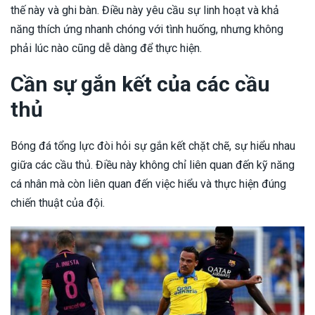
thế này và ghi bàn. Điều này yêu cầu sự linh hoạt và khả
năng thích ứng nhanh chóng với tình huống, nhưng không
phải lúc nào cũng dễ dàng để thực hiện.
Cần sự gắn kết của các cầu
thủ
Bóng đá tổng lực đòi hỏi sự gắn kết chặt chẽ, sự hiểu nhau
giữa các cầu thủ. Điều này không chỉ liên quan đến kỹ năng
cá nhân mà còn liên quan đến việc hiểu và thực hiện đúng
chiến thuật của đội.