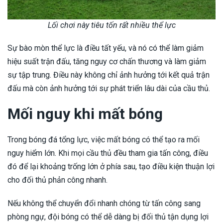
Lối chơi này tiêu tốn rất nhiều thể lực
Sự bào mòn thể lực là điều tất yếu, và nó có thể làm giảm
hiệu suất trận đấu, tăng nguy cơ chấn thương và làm giảm
sự tập trung. Điều này không chỉ ảnh hưởng tới kết quả trận
đấu mà còn ảnh hưởng tới sự phát triển lâu dài của cầu thủ.
Mối nguy khi mất bóng
Trong bóng đá tổng lực, việc mất bóng có thể tạo ra mối
nguy hiểm lớn. Khi mọi cầu thủ đều tham gia tấn công, điều
đó để lại khoảng trống lớn ở phía sau, tạo điều kiện thuận lợi
cho đối thủ phản công nhanh.
Nếu không thể chuyển đổi nhanh chóng từ tấn công sang
phòng ngự, đội bóng có thể dễ dàng bị đối thủ tận dụng lợi