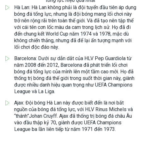
tổng lực hiệu quả nhất
Hà Lan: Hà Lan không phải là đội tuyển đầu tiên áp dụng
bóng đá tổng lực, nhưng là đội bóng mang lối chơi này
trở nên rộng rãi trên toàn thế giới. Và đã tạo nên tập thể
với cái tên cơn lốc màu da cam trong lịch sử. Họ đã đi
đến chung kết World Cup năm 1974 và 1978, mặc dù
không chiến thắng, nhưng đã để lại ấn tượng mạnh với
lối chơi độc đáo này.
Barcelona: Dưới sự dẫn dắt của HLV Pep Guardiola từ
năm 2008 đến 2012, Barcelona đã phát triển lối chơi
bóng đá tổng lực của mình lên một tầm cao mới. Họ đã
thống trị bóng đá thế giới trong suốt thời gian này, giành
được nhiều danh hiệu quan trọng như UEFA Champions
League và La Liga.
Ajax: Đội bóng Hà Lan này được biết đến là nơi bắt
nguồn của bóng đá tổng lực, với HLV Rinus Michels và
“thánh”Johan Cruyff. Ajax đã thống trị bóng đá châu Âu
vào đầu thập kỷ 70, giành được UEFA Champions
League ba lần liên tiếp từ năm 1971 đến 1973.