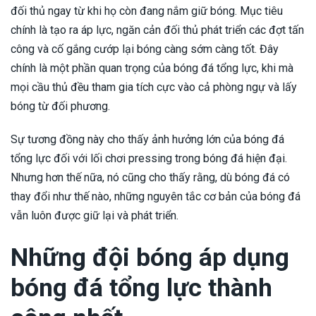
đối thủ ngay từ khi họ còn đang nắm giữ bóng. Mục tiêu
chính là tạo ra áp lực, ngăn cản đối thủ phát triển các đợt tấn
công và cố gắng cướp lại bóng càng sớm càng tốt. Đây
chính là một phần quan trọng của bóng đá tổng lực, khi mà
mọi cầu thủ đều tham gia tích cực vào cả phòng ngự và lấy
bóng từ đối phương.
Sự tương đồng này cho thấy ảnh hưởng lớn của bóng đá
tổng lực đối với lối chơi pressing trong bóng đá hiện đại.
Nhưng hơn thế nữa, nó cũng cho thấy rằng, dù bóng đá có
thay đổi như thế nào, những nguyên tắc cơ bản của bóng đá
vẫn luôn được giữ lại và phát triển.
Những đội bóng áp dụng
bóng đá tổng lực thành