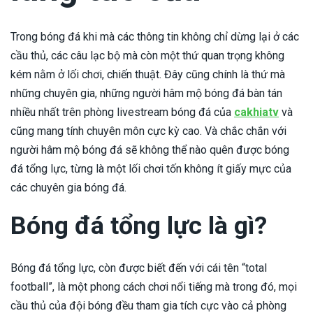
Trong bóng đá khi mà các thông tin không chỉ dừng lại ở các
cầu thủ, các câu lạc bộ mà còn một thứ quan trọng không
kém nằm ở lối chơi, chiến thuật. Đây cũng chính là thứ mà
những chuyên gia, những người hâm mộ bóng đá bàn tán
nhiều nhất trên phòng livestream bóng đá của
cakhiatv
và
cũng mang tính chuyên môn cực kỳ cao. Và chắc chắn với
người hâm mộ bóng đá sẽ không thể nào quên được bóng
đá tổng lực, từng là một lối chơi tốn không ít giấy mực của
các chuyên gia bóng đá.
Bóng đá tổng lực là gì?
Bóng đá tổng lực, còn được biết đến với cái tên “total
football”, là một phong cách chơi nổi tiếng mà trong đó, mọi
cầu thủ của đội bóng đều tham gia tích cực vào cả phòng