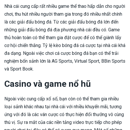
Nhà cái cung cấp rất nhiều game thể thao hấp dẫn cho người
chơi, thu hút nhiều người tham gia trong đó nhiều nhất chính
là các giải đấu bóng đá. Từ các giải đấu bóng đá lớn đến
những giải đấu bóng đá địa phương nhà cái đều có. Game
thủ hoàn toàn có thể tham gia đặt cược để có thể giành lấy
cơ hội chiến thắng. Tỷ lệ kèo bóng đá cá cược tại nhà cái khá
đa dạng. Ngoài việc chơi cá cược bóng đá bạn có thể trải
nghiệm bốn sảnh lớn là AG Sports, Virtual Sport, BBin Sports
và Sport Book.
Casino và game nổ hũ
Ngoài việc cung cấp xổ số, bạn còn có thể tham gia nhiều
loại sảnh khác nhau tại nhà cái với nhiều khuyến mãi, tương
ứng với đó là các ván cược có thực hiện đổi thưởng vô cùng
thú vị. Sự ra mắt của các nền tảng video trực tiếp cho phép