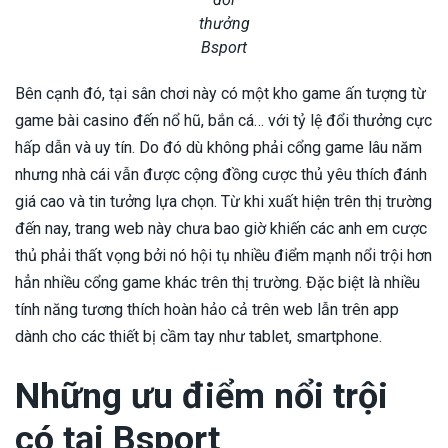
thưởng
Bsport
Bên cạnh đó, tại sân chơi này có một kho game ấn tượng từ
game bài casino đến nổ hũ, bắn cá… với tỷ lệ đổi thưởng cực
hấp dẫn và uy tín. Do đó dù không phải cổng game lâu năm
nhưng nhà cái vẫn được cộng đồng cược thủ yêu thích đánh
giá cao và tin tưởng lựa chọn. Từ khi xuất hiện trên thị trường
đến nay, trang web này chưa bao giờ khiến các anh em cược
thủ phải thất vọng bởi nó hội tụ nhiều điểm mạnh nổi trội hơn
hẳn nhiều cổng game khác trên thị trường. Đặc biệt là nhiều
tính năng tương thích hoàn hảo cả trên web lẫn trên app
dành cho các thiết bị cầm tay như tablet, smartphone.
Những ưu điểm nổi trội
có tại Bsport