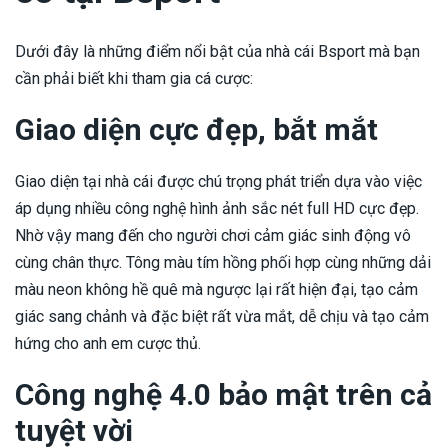
Dưới đây là những điểm nổi bật của nhà cái Bsport mà bạn
cần phải biết khi tham gia cá cược:
Giao diện cực đẹp, bắt mắt
Giao diện tại nhà cái được chú trọng phát triển dựa vào việc
áp dụng nhiều công nghệ hình ảnh sắc nét full HD cực đẹp.
Nhờ vậy mang đến cho người chơi cảm giác sinh động vô
cùng chân thực. Tông màu tím hồng phối hợp cùng những dải
màu neon không hề quê mà ngược lại rất hiện đại, tạo cảm
giác sang chảnh và đặc biệt rất vừa mắt, dễ chịu và tạo cảm
hứng cho anh em cược thủ.
Công nghệ 4.0 bảo mật trên cả
tuyệt vời