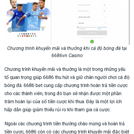
Chương trình khuyến mãi và thưởng khi cá độ bóng đá tại
6686vn Casino
Chương trình khuyến mãi và thưởng là một trong những yếu
tố quan trọng giúp 6686 thu hút và giữ chân người chơi cá độ
bóng đá. 6686 bet cung cấp chương trình hoàn trả tiền cược
cho các thành viên, trong đó bạn sẽ nhận được một phần
trăm hoàn lại của số tiền cược khi thua. Đây là một lợi ích
hấp dẫn giúp giảm thiểu rủi ro khi tham gia cá cược.
Ngoài các chương trình tiền thưởng chào mừng và hoàn trả
tiền cược, 6686 còn có các chương trình khuyến mãi đặc biệt