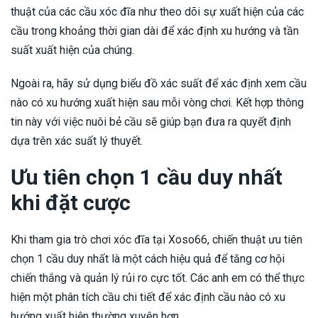
thuật của các cầu xóc đĩa như theo dõi sự xuất hiện của các
cầu trong khoảng thời gian dài để xác định xu hướng và tần
suất xuất hiện của chúng.
Ngoài ra, hãy sử dụng biểu đồ xác suất để xác định xem cầu
nào có xu hướng xuất hiện sau mỗi vòng chơi. Kết hợp thông
tin này với việc nuôi bẻ cầu sẽ giúp bạn đưa ra quyết định
dựa trên xác suất lý thuyết.
Ưu tiên chọn 1 cầu duy nhất
khi đặt cược
Khi tham gia trò chơi xóc đĩa tại Xoso66, chiến thuật ưu tiên
chọn 1 cầu duy nhất là một cách hiệu quả để tăng cơ hội
chiến thắng và quản lý rủi ro cực tốt. Các anh em có thể thực
hiện một phân tích cầu chi tiết để xác định cầu nào có xu
hướng xuất hiện thường xuyên hơn.