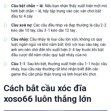
Cầu bệt chẵn – lẻ:
Nếu bạn nhận thấy xuất hiện một mô
hình bệt chẵn – lẻ, hãy tập trung vào các ván chơi bắt
đầu từ 4 cây.
Cầu xoá nợ:
Các cầu đều nhịp và đẹp thường là cầu 2-2
kéo dài 10 tay, cầu 3-1 kéo dài 12 tay…
Cầu nhảy:
Cầu nhảy là loại cầu lộn xộn, không có quy
luật, ngắn ngủi và khó nắm bắt. Đối với loại câu này, các
anh em nên chờ đến khi xuất hiện 3-4 tay trước khi bắt
đầu cược để nắm chắc quy luật nhảy của nó.
Cầu 1-1:
Sau khi bệt, thường xuất hiện cầu 1-1 hoặc cầu
nhảy, loại cầu này thường rất khó nhận biết đến các
game thủ cần phải thận trọng và linh hoạt khi chơi.
Cách bắt cầu xóc đĩa
xoso66 luôn thắng lớn