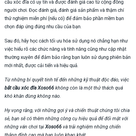
cầu xóc đĩa có uy tín và được đánh giá cao từ cộng đồng
người chơi. Đọc đánh giá, đánh giá sản phẩm và thậm chí
thử nghiệm miễn phí (nếu có) để đảm bảo phần mềm bạn
chọn đáp ứng đúng nhu cầu của bạn.
Sau đó, hãy học cách tối ưu hóa sử dụng nó chẳng hạn như
việc hiểu rõ các chức năng và tính năng cũng như cập nhật
thường xuyên để đảm bảo rằng bạn luôn sử dụng phiên bản
mới nhất, được cải tiến và hiệu quả.
Từ những bí quyết tinh tế đến những kỹ thuật độc đáo, việc
bắt cầu xóc đĩa Xoso66
không còn là một thử thách quá
khó khăn đùng không nào.
Hy vọng rằng, với những gợi ý và chiến thuật chúng tôi chia
sẻ, bạn sẽ có thêm những công cụ hiệu quả để đối mặt với
những ván chơi tại
Xoso66
và trải nghiệm những chiến
thắng đỉnh cao mà bạn luôn khao khát.