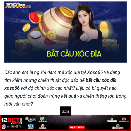
link vao 12bet
Sbobet
link vao w88
link vao ae888
link vao fun88
Các anh em là người đam mê xóc đĩa tại Xoso66 và đang
tìm kiếm những chiến thuật độc đáo để
bắt cầu xóc đĩa
link 188bet
xoso66
với độ chính xác cao nhất? Liệu có bí quyết nào
giúp người chơi đoán trúng kết quả và chiến thắng lớn trong
mỗi ván chơi?
Đến với bài viết hôm nay, hãy cùng
Xoso66
khám phá
những cách tiếp cận thông minh và tinh tế nhất để bắt cầu