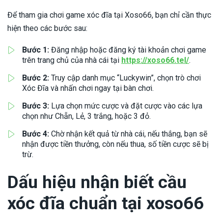
Để tham gia chơi game xóc đĩa tại Xoso66, bạn chỉ cần thực
hiện theo các bước sau:
Bước 1:
Đăng nhập hoặc đăng ký tài khoản chơi game
trên trang chủ của nhà cái tại
https://xoso66.tel/
.
Bước 2:
Truy cập danh mục “Luckywin”, chọn trò chơi
Xóc Đĩa và nhấn chơi ngay tại bàn chơi.
Bước 3:
Lựa chọn mức cược và đặt cược vào các lựa
chọn như Chẵn, Lẻ, 3 trắng, hoặc 3 đỏ.
Bước 4:
Chờ nhận kết quả từ nhà cái, nếu thắng, bạn sẽ
nhận được tiền thưởng, còn nếu thua, số tiền cược sẽ bị
trừ.
Dấu hiệu nhận biết cầu
xóc đĩa chuẩn tại xoso66