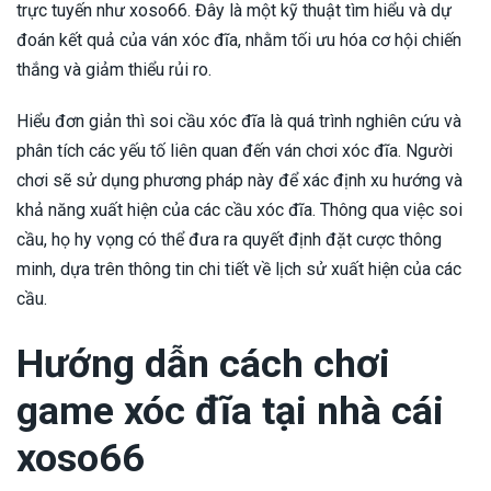
trực tuyến như xoso66. Đây là một kỹ thuật tìm hiểu và dự
đoán kết quả của ván xóc đĩa, nhằm tối ưu hóa cơ hội chiến
thắng và giảm thiểu rủi ro.
Hiểu đơn giản thì soi cầu xóc đĩa là quá trình nghiên cứu và
phân tích các yếu tố liên quan đến ván chơi xóc đĩa. Người
chơi sẽ sử dụng phương pháp này để xác định xu hướng và
khả năng xuất hiện của các cầu xóc đĩa. Thông qua việc soi
cầu, họ hy vọng có thể đưa ra quyết định đặt cược thông
minh, dựa trên thông tin chi tiết về lịch sử xuất hiện của các
cầu.
Hướng dẫn cách chơi
game xóc đĩa tại nhà cái
xoso66