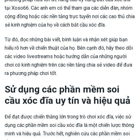
tại Xoso66. Các anh em có thể tham gia các diễn đàn, nhóm
cộng đồng hoặc các nền tảng trực tuyến nơi các cao thủ chia
sẻ kinh nghiệm của họ về cách bắt cầu xóc đĩa.
Từ đó, đọc những bài viết, bình luận và nhận xét giúp bạn
hiểu rõ hơn về chiến thuật của họ. Bên cạnh đó, hãy theo dõi
các video livestreams hoặc hướng dẫn của những người
chơi có kinh nghiệm trên các nền tảng chia sẻ video để đưa
ra phương pháp chơi tốt.
Sử dụng các phần mềm soi
cầu xóc đĩa uy tín và hiệu quả
Để đạt được chiến thắng lớn trong trò chơi xóc đĩa, việc sử
dụng các phần mềm soi cầu xóc đĩa là một chiến lược thông
minh và hiệu quả. Trước hết, nghiên cứu các phần mềm soi