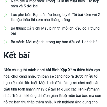
Năm đôi & một sám: Trong 13 lá thì xuất hiện 1 tổ hợp
sám và 5 đôi bài
Lục phé bôn: Bạn sở hữu trong tay 6 đôi bài kèm với 2
lá mậu thầu thì xem như thắng trắng
Ba thùng: Cả 3 chi Mậu binh thì mỗi chi đều có 1 thùng
bài
Ba sảnh: Mỗi một chi trong tay bạn đều có 1 sảnh bài
Kết bài
Nhìn chung thì
cách chơi bài Binh Xập Xám
thiên biến vạn
hóa, chơi càng nhiều thì bạn sẽ càng ngộ ra được nhiều tổ
hợp xếp bài đặc biệt. Mậu binh đòi hỏi người chơi một cái
đầu tính toán nhanh nhạy để tạo ra được các liên kết mạnh
nhất. Trò chơi không chỉ đơn giản là bộ môn bài bạc mà còn
hỗ trợ bạn thu thập thêm nhiều kinh nghiệm ứng dụng cho