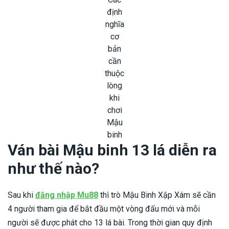
định
nghĩa
cơ
bản
cần
thuộc
lòng
khi
chơi
Mậu
binh
Ván bài Mậu binh 13 lá diễn ra
như thế nào?
Sau khi
đăng nhập Mu88
thì trò Mậu Binh Xập Xám sẽ cần
4 người tham gia để bắt đầu một vòng đấu mới và mỗi
người sẽ được phát cho 13 lá bài. Trong thời gian quy định