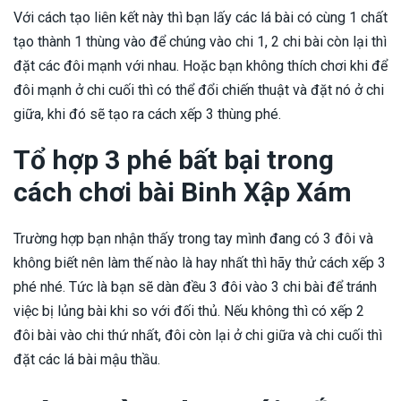
Với cách tạo liên kết này thì bạn lấy các lá bài có cùng 1 chất
tạo thành 1 thùng vào để chúng vào chi 1, 2 chi bài còn lại thì
đặt các đôi mạnh với nhau. Hoặc bạn không thích chơi khi để
đôi mạnh ở chi cuối thì có thể đổi chiến thuật và đặt nó ở chi
giữa, khi đó sẽ tạo ra cách xếp 3 thùng phé.
Tổ hợp 3 phé bất bại trong
cách chơi bài Binh Xập Xám
Trường hợp bạn nhận thấy trong tay mình đang có 3 đôi và
không biết nên làm thế nào là hay nhất thì hãy thử cách xếp 3
phé nhé. Tức là bạn sẽ dàn đều 3 đôi vào 3 chi bài để tránh
việc bị lủng bài khi so với đối thủ. Nếu không thì có xếp 2
đôi bài vào chi thứ nhất, đôi còn lại ở chi giữa và chi cuối thì
đặt các lá bài mậu thầu.