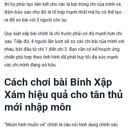
thì họ phải tạo liên kết cho các lá bài trong chi của mình và
đảm bảo sao cho đó là tổ hợp mạnh nhất mà họ có thể tạo
ra để so bài với 3 người còn lại.
Quy luật xếp bài chính là chi trước phải có độ mạnh hơn chi
sau. Tiếp đó, 4 người lần lượt sẽ so các chi bài của mình với
nhau, bắt đầu từ chi 1 đến chi 3. Bạn cần có kế hoạch ứng
chiến phù hợp theo tình hình để phát huy tối đa sức mạnh
các chi mình đang sở hữu.
Cách chơi bài Binh Xập
Xám hiệu quả cho tân thủ
mới nhập môn
“Muôn hình muôn vẻ” chính là câu nói hình dung chính xác