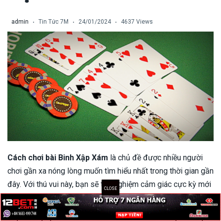
link vao 12bet
admin
Tin Tức 7M
24/01/2024
4637 Views
Sbobet
link vao w88
link vao ae888
link vao fun88
link 188bet
Cách chơi bài Binh Xập Xám
là chủ đề được nhiều người
chơi gần xa nóng lòng muốn tìm hiểu nhất trong thời gian gần
đây. Với thú vui này, bạn sẽ trải nghiệm cảm giác cực kỳ mới
mẻ khi quy luật chơi hoàn toàn khác với các trò cờ bạc khác.
Không để mất nhiều thời gian của mọi người, mời đọc bài