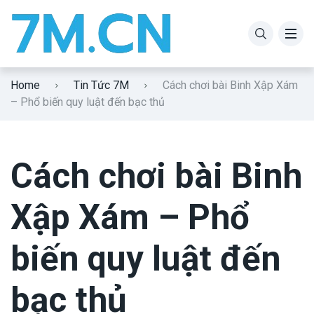
W88
Soi kèo 7M
Home
Tin Tức 7M
Cách chơi bài Binh Xập Xám
188bet
Tin Tức
– Phổ biến quy luật đến bạc thủ
Fun88
12bet
Cách chơi bài Binh
Link vao bong88
Xập Xám – Phổ
Link w88
biến quy luật đến
Bong88
bạc thủ
link vao 188bet