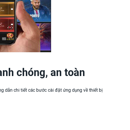
anh chóng, an toàn
g dẫn chi tiết các bước cài đặt ứng dụng về thiết bị