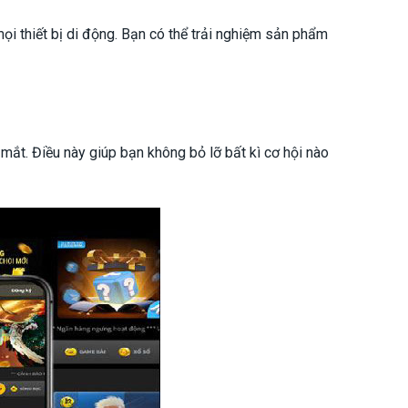
mọi thiết bị di động. Bạn có thể trải nghiệm sản phẩm
mắt. Điều này giúp bạn không bỏ lỡ bất kì cơ hội nào