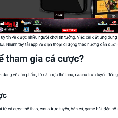
 uy tín và được nhiều người chơi tin tưởng. Việc cài đặt ứng dụn
ợi. Nhanh tay tải app về điện thoại di động theo hướng dẫn dưới đâ
để tham gia cá cược?
a dạng về sản phẩm, từ cá cược thể thao, casino trực tuyến đến 
ợc
hơi từ cá cược thể thao, casio trực tuyến, bắn cá, game bài, đến 