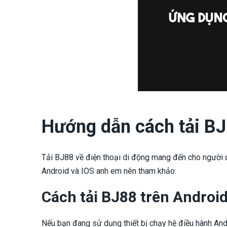
Hướng dẫn cách tải BJ
Tải BJ88 về điện thoại di động mang đến cho người chơ
Android và IOS anh em nên tham khảo:
Cách tải BJ88 trên Androi
Nếu bạn đang sử dụng thiết bị chạy hệ điều hành And