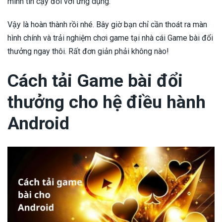
minh tin cậy đối với ứng dụng.
Vậy là hoàn thành rồi nhé. Bây giờ bạn chỉ cần thoát ra màn
hình chính và trải nghiệm chơi game tại nhà cái Game bài đổi
thưởng ngay thôi. Rất đơn giản phải không nào!
Cách tải Game bài đổi
thưởng cho hệ điều hành
Android