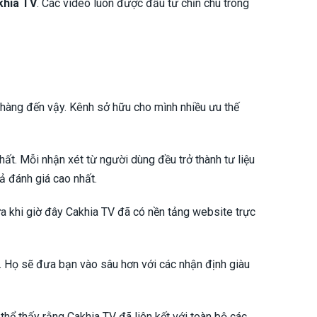
khia TV
. Các video luôn được đầu tư chỉn chu trong
hàng đến vậy. Kênh sở hữu cho mình nhiều ưu thế
t. Mỗi nhận xét từ người dùng đều trở thành tư liệu
ả đánh giá cao nhất.
a khi giờ đây Cakhia TV đã có nền tảng website trực
u. Họ sẽ đưa bạn vào sâu hơn với các nhận định giàu
thể thấy rằng Cakhia TV đã liên kết với toàn bộ các