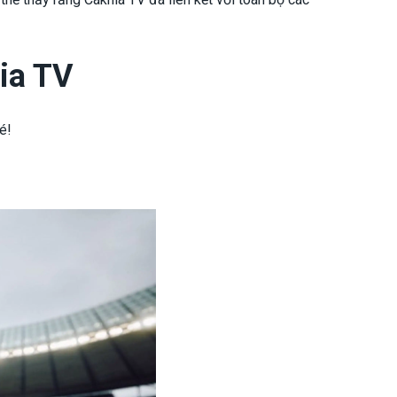
ia TV
é!