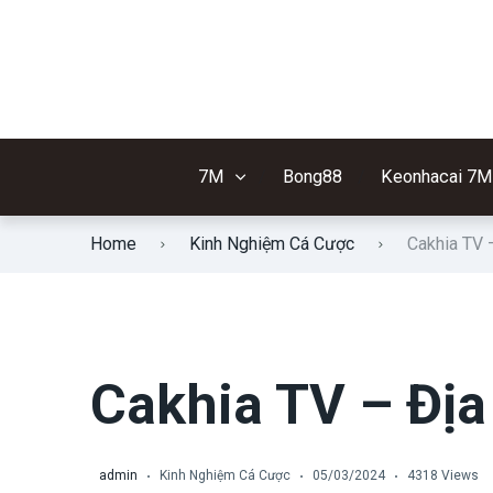
W88
Soi kèo 7M
188bet
Tin Tức
7M
Bong88
Keonhacai 7M
Fun88
Home
Kinh Nghiệm Cá Cược
Cakhia TV –
12bet
Link vao bong88
Link w88
Cakhia TV – Địa 
Bong88
link vao 188bet
admin
Kinh Nghiệm Cá Cược
05/03/2024
4318 Views