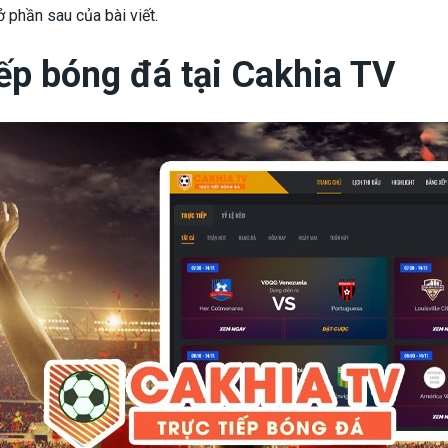
ở phần sau của bài viết.
ếp bóng đá tại Cakhia TV