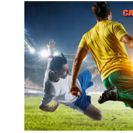
link vao 12bet
Sbobet
link vao w88
link vao ae888
link vao fun88
link 188bet