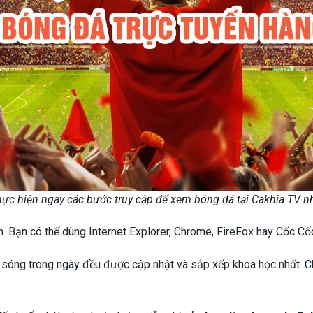
ực hiện ngay các bước truy cập để xem bóng đá tại Cakhia TV n
 Bạn có thể dùng Internet Explorer, Chrome, FireFox hay Cốc C
 sóng trong ngày đều được cập nhật và sắp xếp khoa học nhất. Chú