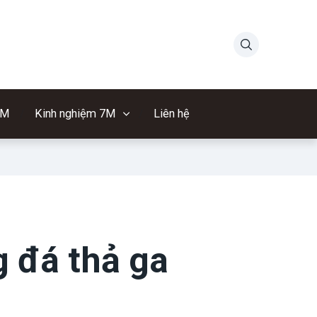
7M
Kinh nghiệm 7M
Liên hệ
g đá thả ga