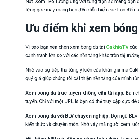
Nút ‘Xem live’ tương ứng với từng trận sẽ mang bạn 
từng góc máy mang bạn đến diễn biến các trận đấu sắ
Ưu điểm khi xem bóng 
Vì sao bạn nên chọn xem bong da tại
CakhiaTV
của 
cạnh tranh lớn so với các nền tảng khác trên thị trườn
Nhờ vào sự tiếp thu từng ý kiến của khán giả mà Cak
quý giá giúp chúng tôi cải thiện nền tảng của mình 
Xem bong da truc tuyen không cần tải app:
Bạn ch
tuyến. Chỉ với một URL là bạn có thể truy cập cực dễ
Xem bong da với BLV chuyên nghiệp:
Đội ngũ BLV c
kiến thức và chuyên môn. Nhờ vậy mà người xem luôn có
Hệ thống 699 giải đấu vô cùng toàn diện:
Trang we