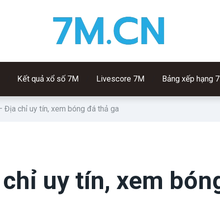
Kết quả xổ số 7M
Livescore 7M
Bảng xếp hạng 
 Địa chỉ uy tín, xem bóng đá thả ga
chỉ uy tín, xem bón