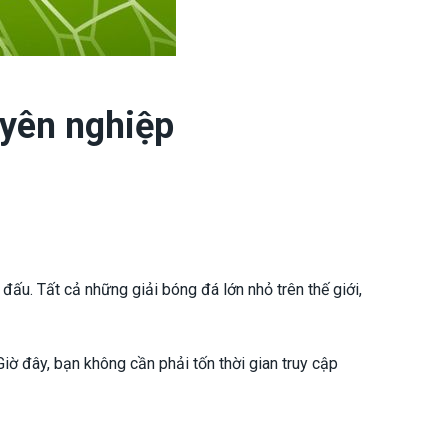
uyên nghiệp
ấu. Tất cả những giải bóng đá lớn nhỏ trên thế giới,
iờ đây, bạn không cần phải tốn thời gian truy cập