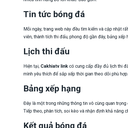
Tin tức bóng đá
Mỗi ngày, trang web này đều tìm kiếm và cập nhật rất 
viên, thành tích thi đấu, phong độ gần đây, bảng xếp 
Lịch thi đấu
Hiện tại,
Cakhiatv link
có cung cấp đầy đủ lịch thi đấ
mình yêu thích để sắp xếp thời gian theo dõi phù hợp
Bảng xếp hạng
Đây là một trong những thông tin vô cùng quan trọng 
Tiếp theo, phân tích, soi kèo và nhận định khả năng c
Kết quả bóng đá