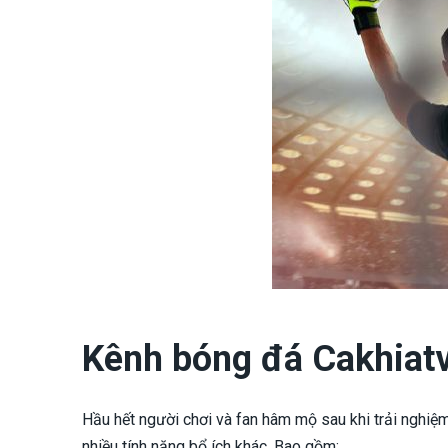
Kênh bóng đá Cakhiatv 
Hầu hết người chơi và fan hâm mộ sau khi trải nghiệm 
nhiều tính năng bổ ích khác. Bao gồm: