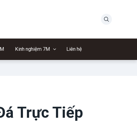
7M
Kinh nghiệm 7M
Liên hệ
Đá Trực Tiếp