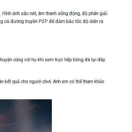
. Hình ảnh sắc nét, âm thanh sống động, độ phân giải
g cả đường truyền P2P để đảm bảo tốc độ diễn ra
huyện cùng với họ khi xem trực tiếp bóng đá tại đây.
oán kết quả cho người chơi. Anh em có thể tham khảo