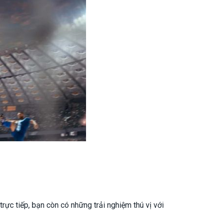
rực tiếp, bạn còn có những trải nghiệm thú vị với