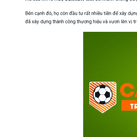
Bên cạnh đó, họ còn đầu tư rất nhiều tiền để xây dựn
đã xây dựng thành công thương hiệu và vươn lên vị tr