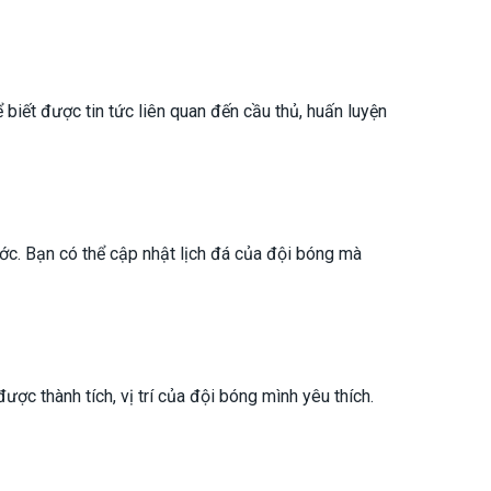
 biết được tin tức liên quan đến cầu thủ, huấn luyện
ước. Bạn có thể cập nhật lịch đá của đội bóng mà
ợc thành tích, vị trí của đội bóng mình yêu thích.