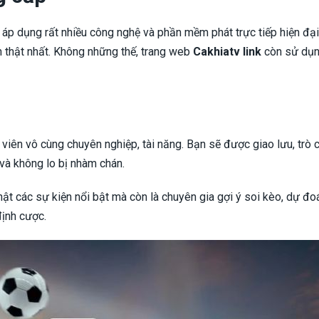
áp dụng rất nhiều công nghệ và phần mềm phát trực tiếp hiện đại
n thật nhất. Không những thế, trang web
Cakhiatv link
còn sử dụn
viên vô cùng chuyên nghiệp, tài năng. Bạn sẽ được giao lưu, trò c
 và không lo bị nhàm chán.
nhật các sự kiện nổi bật mà còn là chuyên gia gợi ý soi kèo, dự đ
định cược.