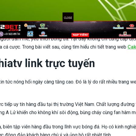
người đam mê, yêu thích bóng đá. Tại đây không chỉ cung cấp dịch
a cá cược. Trong bài viết sau, cùng tìm hiểu chi tiết trang web
Cak
iatv link trực tuyến
in tức nóng hổi ngày càng tăng cao. Đó là lý do rất nhiều trang we
c tiếp uy tín hàng đầu tại thị trường Việt Nam. Chất lượng đường 
iàng A Lử khiến cho không khí sôi động, bùng cháy cùng fan hâm m
 biên tập viên hàng đầu trong lĩnh vực bóng đá. Họ có kinh nghiệ
 đông đảo khách hàng chú ý và ủng hộ rất nhiệt tình.