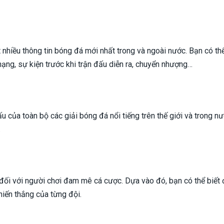
nhiều thông tin bóng đá mới nhất trong và ngoài nước. Bạn có thể
hạng, sự kiện trước khi trận đấu diễn ra, chuyển nhượng…
u của toàn bộ các giải bóng đá nổi tiếng trên thế giới và trong n
.
đối với người chơi đam mê cá cược. Dựa vào đó, bạn có thể biết đư
hiến thắng của từng đội.