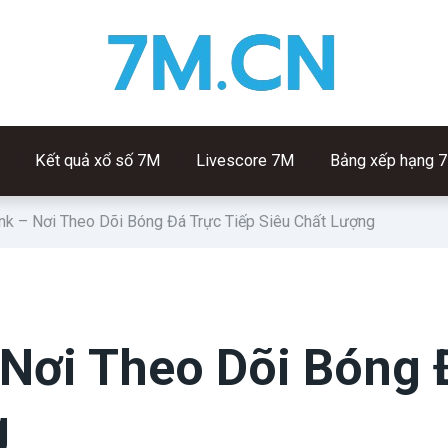
Kết quả xổ số 7M
Livescore 7M
Bảng xếp hạng 
ink – Nơi Theo Dõi Bóng Đá Trực Tiếp Siêu Chất Lượng
 Nơi Theo Dõi Bóng 
g