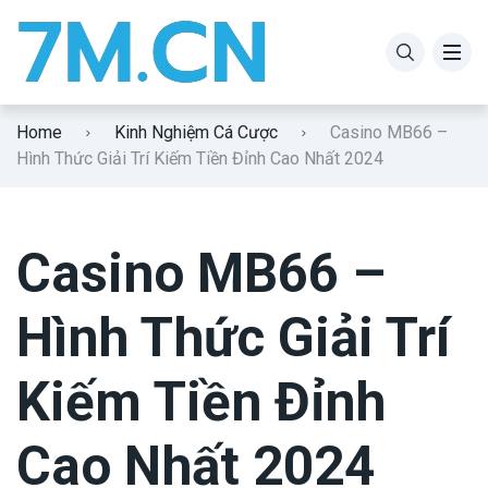
W88
Soi kèo 7M
Home
Kinh Nghiệm Cá Cược
Casino MB66 –
188bet
Tin Tức
Hình Thức Giải Trí Kiếm Tiền Đỉnh Cao Nhất 2024
Fun88
12bet
Casino MB66 –
Link vao bong88
Hình Thức Giải Trí
Link w88
Kiếm Tiền Đỉnh
Bong88
Cao Nhất 2024
link vao 188bet