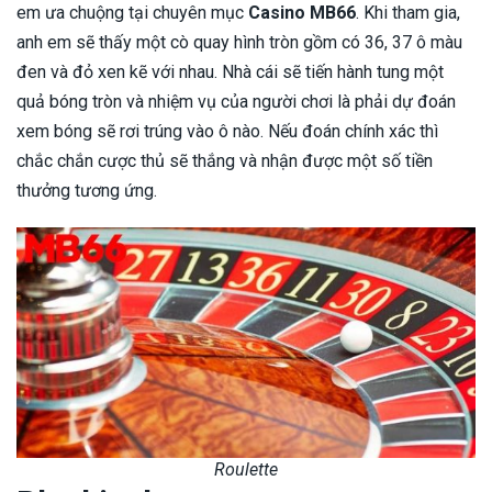
em ưa chuộng tại chuyên mục
Casino MB66
. Khi tham gia,
anh em sẽ thấy một cò quay hình tròn gồm có 36, 37 ô màu
đen và đỏ xen kẽ với nhau. Nhà cái sẽ tiến hành tung một
quả bóng tròn và nhiệm vụ của người chơi là phải dự đoán
xem bóng sẽ rơi trúng vào ô nào. Nếu đoán chính xác thì
chắc chắn cược thủ sẽ thắng và nhận được một số tiền
thưởng tương ứng.
Roulette