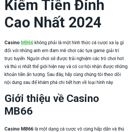
Kiếm Tiền Đỉnh
Cao Nhất 2024
Casino
MB66
không phải là một hình thức cá cược xa lạ gì
đối với những anh em đam mê chơi các tựa game giải trí
trực tuyến. Người chơi sẽ được trải nghiệm các trò chơi hot
và thú vị nhất thế giới hiện nay và có cơ hội nhận được những
khoản tiền ấn tượng. Sau đây, hãy cùng chúng tôi theo dõi
nội dung sau để khám phá chi tiết hơn về loại hình này.
Giới thiệu về Casino
MB66
Casino MB66
là một dạng cá cược vô cùng hấp dẫn và thú