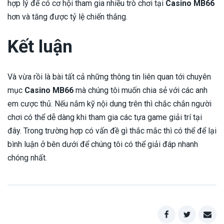
hợp lý để có cơ hội tham gia nhiều trò chơi tại
Casino MB66
hơn và tăng được tỷ lệ chiến thắng.
Kết luận
Và vừa rồi là bài tất cả những thông tin liên quan tới chuyên
mục
Casino MB66
mà chúng tôi muốn chia sẻ với các anh
em cược thủ. Nếu nắm kỹ nội dung trên thì chắc chắn người
chơi có thể dễ dàng khi tham gia các tựa game giải trí tại
đây. Trong trường hợp có vấn đề gì thắc mắc thì có thể để lại
bình luận ở bên dưới để chúng tôi có thể giải đáp nhanh
chóng nhất.