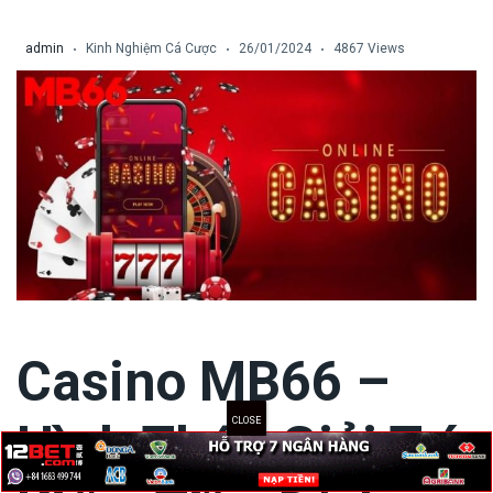
link vao 12bet
admin
Kinh Nghiệm Cá Cược
26/01/2024
4867 Views
Sbobet
link vao w88
link vao ae888
link vao fun88
link 188bet
Casino MB66 –
Hình Thức Giải Trí