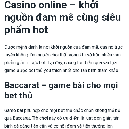
Casino online – khởi
nguồn đam mê cùng siêu
phẩm hot
Được mệnh danh là nơi khởi nguồn của đam mê, casino trực
tuyến không làm người chơi thất vọng khi sở hữu nhiều sản
phẩm giải trí cực hot. Tại đây, chúng tôi điểm qua vài tựa
game được bet thủ yêu thích nhất cho tân binh tham khảo.
Baccarat – game bài cho mọi
bet thủ
Game bài phù hợp cho mọi bet thủ chắc chắn không thể bỏ
qua Baccarat. Trò chơi này có ưu điểm là luật đơn giản, tân
binh dễ dàng tiếp cận và cơ hội đem về tiền thưởng lớn.