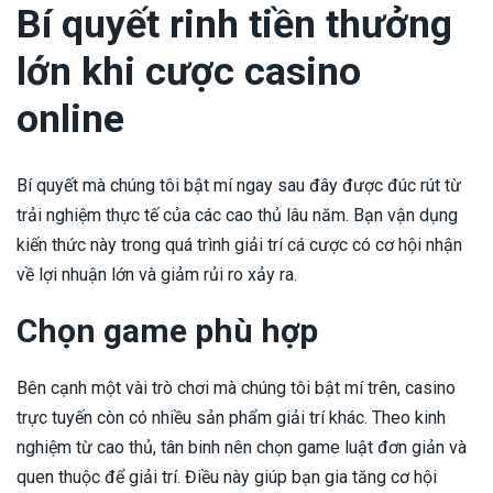
Bí quyết rinh tiền thưởng
lớn khi cược casino
online
Bí quyết mà chúng tôi bật mí ngay sau đây được đúc rút từ
trải nghiệm thực tế của các cao thủ lâu năm. Bạn vận dụng
kiến thức này trong quá trình giải trí cá cược có cơ hội nhận
về lợi nhuận lớn và giảm rủi ro xảy ra.
Chọn game phù hợp
Bên cạnh một vài trò chơi mà chúng tôi bật mí trên, casino
trực tuyến còn có nhiều sản phẩm giải trí khác. Theo kinh
nghiệm từ cao thủ, tân binh nên chọn game luật đơn giản và
quen thuộc để giải trí. Điều này giúp bạn gia tăng cơ hội