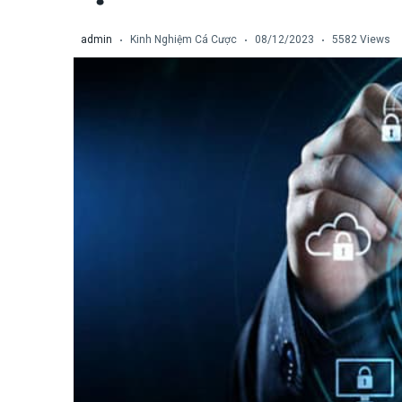
link vao 12bet
admin
Kinh Nghiệm Cá Cược
08/12/2023
5582 Views
Sbobet
link vao w88
link vao ae888
link vao fun88
link 188bet