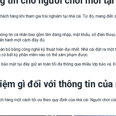
g tin cho người chơi mới tại
khách hàng khi tham gia trải nghiệm tại nhà cái. Từ đó, mang đến 
 thông tin cá nhân bao gồm tên đăng nhập, mật khẩu, số điện thoại
ến hành một cách đầy đủ.
àn bộ bằng công nghệ kỹ thuật hiện đại nhất. Nhà cái đặt ra một
g có bất kỳ phần mềm nào có thể xâm phạm được.
 bảo mật tại đây giữ an toàn tối đa thông qua nhiều lớp bảo vệ
iệm gì đối với thông tin của
h hàng một cách tối ưu theo quy định của nhà cái. Người chơi cũn