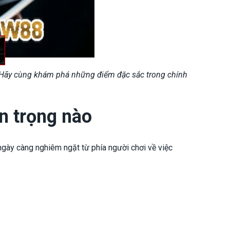
y. Hãy cùng khám phá những điểm đặc sắc trong chính
n trọng nào
gày càng nghiêm ngặt từ phía người chơi về việc