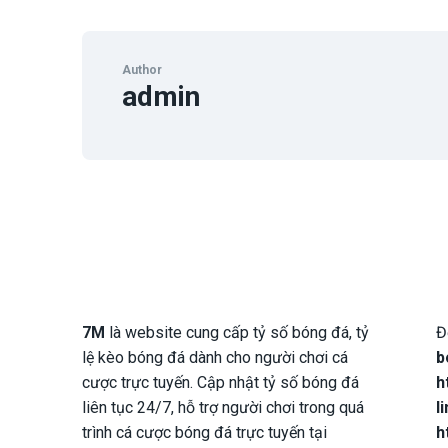
Author
admin
7M
là website cung cấp tỷ số bóng đá, tỷ
Đ
lệ kèo bóng đá dành cho người chơi cá
b
cược trực tuyến. Cập nhật tỷ số bóng đá
h
liên tục 24/7, hỗ trợ người chơi trong quá
l
trình cá cược bóng đá trực tuyến tại
h