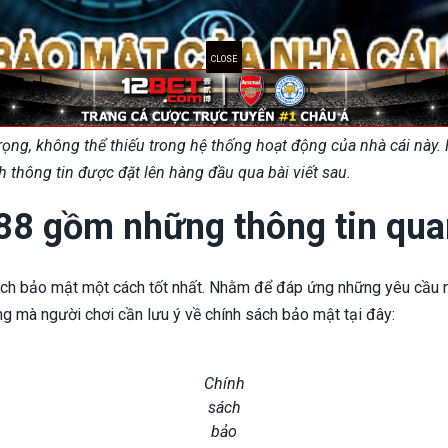
rọng, không thể thiếu trong hệ thống hoạt động của nhà cái nà
 thông tin được đặt lên hàng đầu qua bài viết sau.
8 gồm những thông tin qua
ách bảo mật một cách tốt nhất. Nhằm để đáp ứng những yêu cầu n
ọng mà người chơi cần lưu ý về chính sách bảo mật tại đây:
Chính
sách
bảo