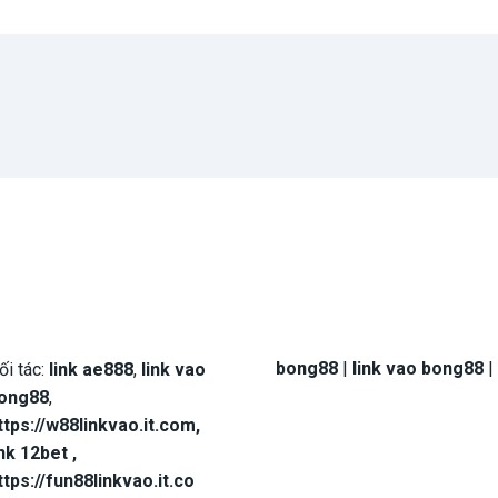
bong88
|
link vao bong88
|
ối tác:
link ae888
,
link vao
ong88
,
ttps://w88linkvao.it.com
,
ink 12bet
,
ttps://fun88linkvao.it.co