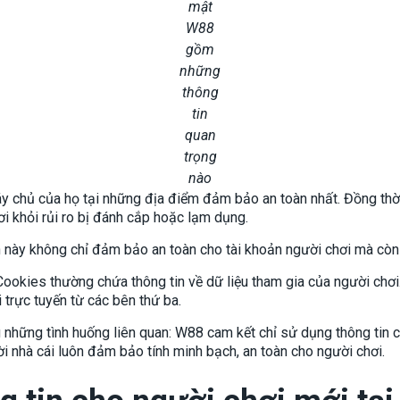
mật
W88
gồm
những
thông
tin
quan
trọng
nào
y chủ của họ tại những địa điểm đảm bảo an toàn nhất. Đồng thời
i khỏi rủi ro bị đánh cắp hoặc lạm dụng.
h này không chỉ đảm bảo an toàn cho tài khoản người chơi mà còn 
 Cookies thường chứa thông tin về dữ liệu tham gia của người ch
 trực tuyến từ các bên thứ ba.
g những tình huống liên quan: W88 cam kết chỉ sử dụng thông tin 
ời nhà cái luôn đảm bảo tính minh bạch, an toàn cho người chơi.