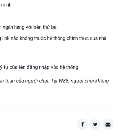
 mình.
n ngân hàng với bên thứ ba.
 link nào không thuộc hệ thống chính thức của nhà
ký tự của tên đăng nhập vào hệ thống.
n toàn của người chơi. Tại W88, người chơi không