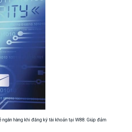
hẻ ngân hàng khi đăng ký tài khoản tại W88. Giúp đảm