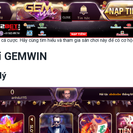
ững tính năng cược hấp dẫn. Với sự đa dạng trong loại hình xổ số
 cá cược. Hãy cùng tìm hiểu và tham gia sân chơi này để có cơ hộ
tại GEMWIN
lý