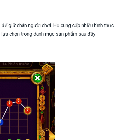
để giữ chân người chơi. Họ cung cấp nhiều hình thức
hể lựa chọn trong danh mục sản phẩm sau đây: