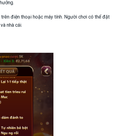
 thưởng.
 trên điện thoại hoặc máy tính. Người chơi có thể đặt
và nhà cái.