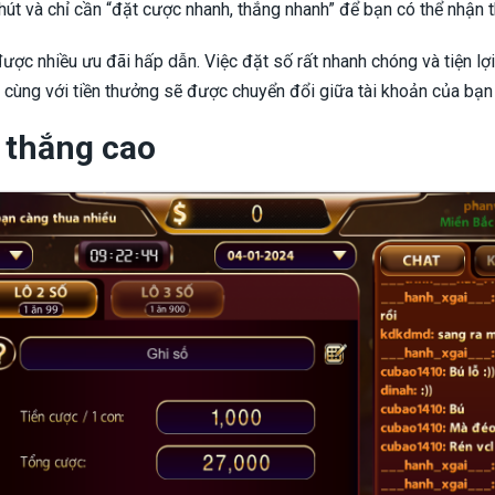
phút và chỉ cần “đặt cược nhanh, thắng nhanh” để bạn có thể nhận
được nhiều ưu đãi hấp dẫn. Việc đặt số rất nhanh chóng và tiện lợi
c cùng với tiền thưởng sẽ được chuyển đổi giữa tài khoản của bạn 
ệ thắng cao