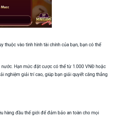
y thuộc vào tình hình tài chính của bạn, bạn có thể
ả nước. Hạn mức đặt cược có thể từ 1.000 VNĐ hoặc
i nghiệm giải trí cao, giúp bạn giải quyết căng thẳng
ệu hàng đầu thế giới để đảm bảo an toàn cho mọi