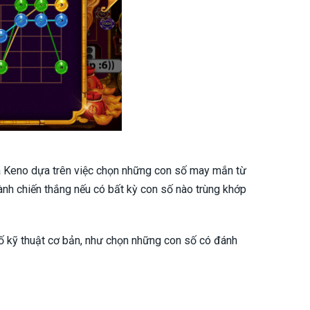
ia Keno dựa trên việc chọn những con số may mắn từ
ành chiến thắng nếu có bất kỳ con số nào trùng khớp
ố kỹ thuật cơ bản, như chọn những con số có đánh