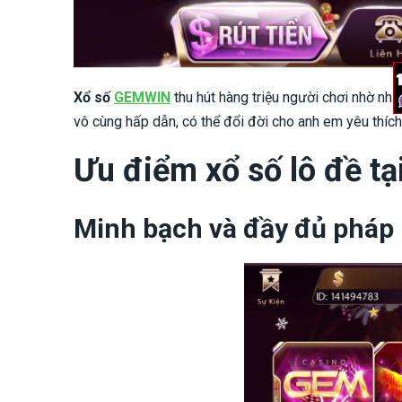
Xổ số
GEMWIN
thu hút hàng triệu người chơi nhờ nh
vô cùng hấp dẫn, có thể đổi đời cho anh em yêu thích
Ưu điểm xổ số lô đề 
Minh bạch và đầy đủ pháp 