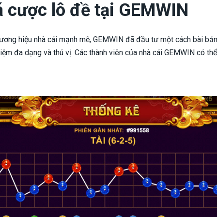
 cược lô đề tại GEMWIN
thương hiệu nhà cái mạnh mẽ, GEMWIN đã đầu tư một cách bài bản 
ghiệm đa dạng và thú vị. Các thành viên của nhà cái GEMWIN có t