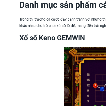
Danh mục sản phẩm cá
Trong thị trường cá cược đầy cạnh tranh với những 
khác nhau cho trò chơi xổ số lô đề, mang đến trải n
Xổ số Keno GEMWIN