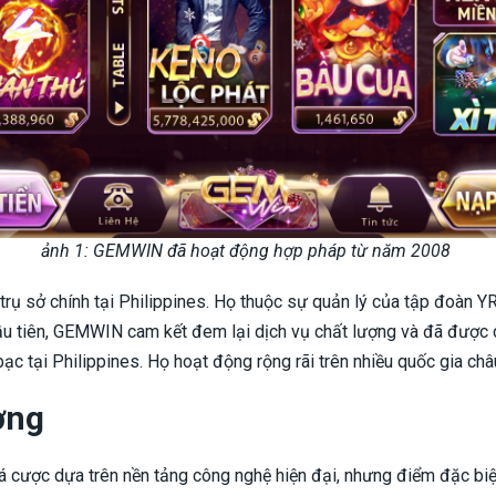
ảnh 1: GEMWIN đã hoạt động hợp pháp từ năm 2008
 sở chính tại Philippines. Họ thuộc sự quản lý của tập đoàn Y
đầu tiên, GEMWIN cam kết đem lại dịch vụ chất lượng và đã đư
 bạc tại Philippines. Họ hoạt động rộng rãi trên nhiều quốc gia c
ượng
cược dựa trên nền tảng công nghệ hiện đại, nhưng điểm đặc biệt 