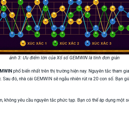
ảnh 3: Ưu điểm lớn của Xổ số GEMWIN là tính đơn giản
EMWIN
phổ biến nhất trên thị trường hiện nay. Nguyên tắc tham g
. Sau đó, nhà cái GEMWIN sẽ ngẫu nhiên rút ra 20 con số. Bạn gi
ản, không yêu cầu nguyên tắc phức tạp. Bạn có thể áp dụng một s