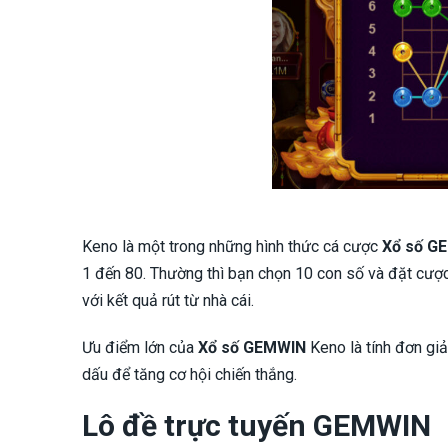
Keno là một trong những hình thức cá cược
Xổ số G
1 đến 80. Thường thì bạn chọn 10 con số và đặt cược
với kết quả rút từ nhà cái.
Ưu điểm lớn của
Xổ số GEMWIN
Keno là tính đơn gi
dấu để tăng cơ hội chiến thắng.
Lô đề trực tuyến GEMWIN