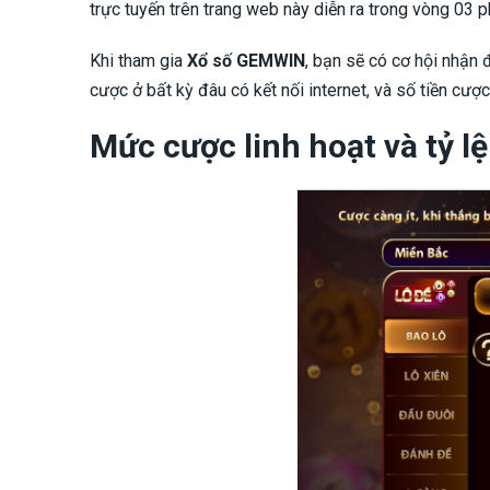
trực tuyến trên trang web này diễn ra trong vòng 03 
Khi tham gia
Xổ số GEMWIN
, bạn sẽ có cơ hội nhận 
cược ở bất kỳ đâu có kết nối internet, và số tiền cượ
Mức cược linh hoạt và tỷ l