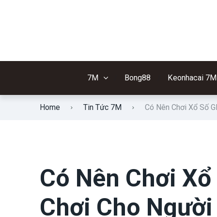
W88
Soi kèo 7M
188bet
Tin Tức
7M
Bong88
Keonhacai 7M
Fun88
Home
Tin Tức 7M
Có Nên Chơi Xổ Số 
12bet
Link vao bong88
Link w88
Có Nên Chơi X
Bong88
Chơi Cho Người
link vao 188bet