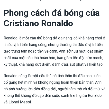
Phong cách đá bóng của
Cristiano Ronaldo
Ronaldo là một cầu thủ bóng đá đa năng, có khả năng chơi ở
nhiều vị trí trên hàng công, nhưng thường thi đấu ở vị trí tiền
đạo trung tâm hoặc tiền vệ cánh. Anh sở hữu một loạt phẩm
chất của một cầu thủ hoàn hảo, bao gồm tốc độ, sức mạnh,
kỹ thuật, khả năng dứt điểm, đánh đầu, sút phạt và kiến tạo.
Ronaldo cũng là một cầu thủ có tinh thần thi đấu cao, luôn
cố gắng hết mình và không ngừng hoàn thiện bản thân. Anh
có ảnh hưởng lớn đến đồng đội, người hâm mộ và đối thủ, và
không thể không đề cập đến cuộc cạnh tranh giữa Ronaldo
và Lionel Messi.