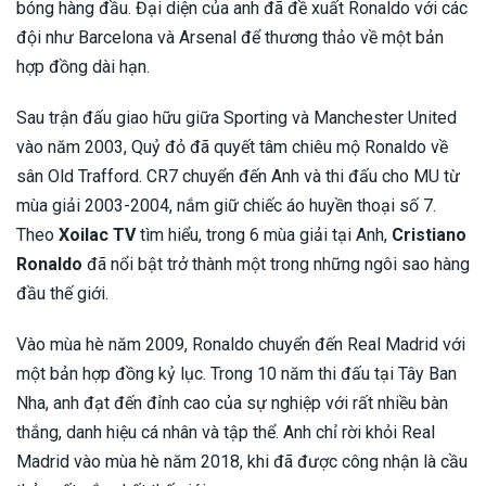
bóng hàng đầu. Đại diện của anh đã đề xuất Ronaldo với các
đội như Barcelona và Arsenal để thương thảo về một bản
hợp đồng dài hạn.
Sau trận đấu giao hữu giữa Sporting và Manchester United
vào năm 2003, Quỷ đỏ đã quyết tâm chiêu mộ Ronaldo về
sân Old Trafford. CR7 chuyển đến Anh và thi đấu cho MU từ
mùa giải 2003-2004, nắm giữ chiếc áo huyền thoại số 7.
Theo
Xoilac TV
tìm hiểu, trong 6 mùa giải tại Anh,
Cristiano
Ronaldo
đã nổi bật trở thành một trong những ngôi sao hàng
đầu thế giới.
Vào mùa hè năm 2009, Ronaldo chuyển đến Real Madrid với
một bản hợp đồng kỷ lục. Trong 10 năm thi đấu tại Tây Ban
Nha, anh đạt đến đỉnh cao của sự nghiệp với rất nhiều bàn
thắng, danh hiệu cá nhân và tập thể. Anh chỉ rời khỏi Real
Madrid vào mùa hè năm 2018, khi đã được công nhận là cầu