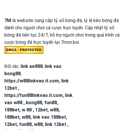
7M
là website cung cấp tỷ số bóng đá, tỷ lệ kèo bóng đá
dành cho người chơi cá cược trực tuyến. Cập nhật tỷ số
bóng đá liên tục 24/7, hỗ trợ người chơi trong quá trình cá
cược bóng đá trực tuyến tại 7mcn.bio
Đối tác:
link ae888
,
link vao
bong88
,
https://w88linkvao.it.com
,
link
12bet
,
https://fun88linkvao.it.com
,
link
vao w88
,
bong88
,
fun88
,
188bet
,
w 88
,
12bet
,
w88
,
188bet
,
w88
,
link vao 188bet
,
12bet
,
fun88
,
w88
,
link 12bet
,