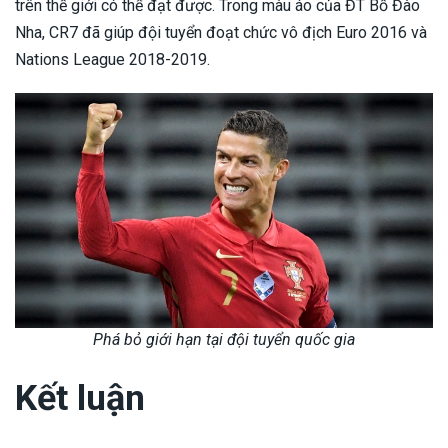
trên thế giới có thể đạt được. Trong màu áo của ĐT Bồ Đào
Nha, CR7 đã giúp đội tuyển đoạt chức vô địch Euro 2016 và
Nations League 2018-2019.
Phá bỏ giới hạn tại đội tuyển quốc gia
Kết luận