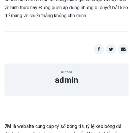
về hình thức này. Đừng quên áp dụng những bí quyết bắt kèo
để mang về chiến thắng khủng cho mình.
Author
admin
7M
là website cung cấp tỷ số bóng đá, tỷ lệ kèo bóng đá