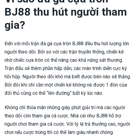
BJ88 thu hút người tham
gia?
Đến với mỗi trận đá gà cựa tròn BJ88 đều thu hút lượng lớn
người theo dõi. Bởi so với các trận truyền thống, chiến kê
nhờ chiếc cựa tròn có thể nâng cao khả năng sát thương.
Trận đấu sẽ thêm phần hấp dẫn, các màn trình diễn cực kỳ
hồi hộp. Người theo dõi khó mà biết được bên nào sẽ thắng.
Bởi đôi khi chỉ cần một chiến kê không né được 1 đòn của
đối thủ cũng có thể “lên đường” bất kỳ lúc nào.
Không chỉ thỏa mãn những giây phút giải trí mà các người
theo dõi còn tham gia cá cược. Nhà cái như BJ88 hỗ trợ
người chơi tham gia cá cược. Với tỷ lệ trả thưởng cao, người
chơi nếu cược trúng thì có thể làm giàu nhanh chóng.