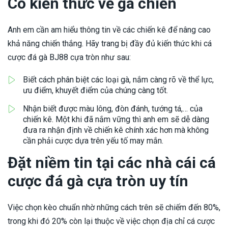
Có kiến thức về gà chiến
Anh em cần am hiểu thông tin về các chiến kê để nâng cao
khả năng chiến thắng. Hãy trang bị đầy đủ kiến thức khi cá
cược đá gà BJ88 cựa tròn như sau:
Biết cách phân biệt các loại gà, nắm càng rõ về thể lực,
ưu điểm, khuyết điểm của chúng càng tốt.
Nhận biết được màu lông, đòn đánh, tướng tá,… của
chiến kê. Một khi đã nắm vững thì anh em sẽ dễ dàng
đưa ra nhận định về chiến kê chính xác hơn mà không
cần phải cược dựa trên yếu tố may mắn.
Đặt niềm tin tại các nhà cái cá
cược đá gà cựa tròn uy tín
Việc chọn kèo chuẩn nhờ những cách trên sẽ chiếm đến 80%,
trong khi đó 20% còn lại thuộc về việc chọn địa chỉ cá cược