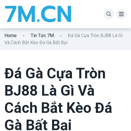
W88
Soi kèo 7M
Home
Tin Tức 7M
Đá Gà Cựa Tròn BJ88 Là Gì
188bet
Tin Tức
Và Cách Bắt Kèo Đá Gà Bất Bại
Fun88
12bet
Đá Gà Cựa Tròn
Link vao bong88
BJ88 Là Gì Và
Link w88
Cách Bắt Kèo Đá
Bong88
Gà Bất Bại
link vao 188bet