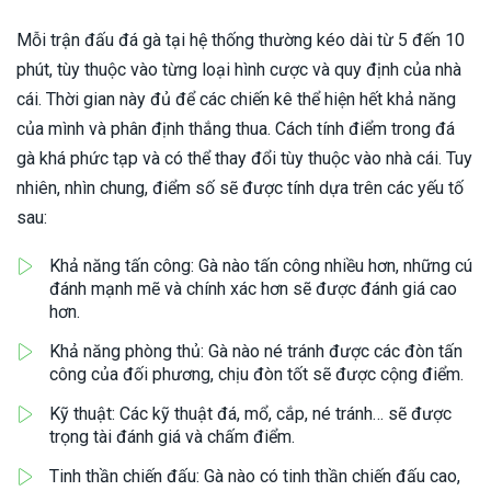
Mỗi trận đấu đá gà tại hệ thống thường kéo dài từ 5 đến 10
phút, tùy thuộc vào từng loại hình cược và quy định của nhà
cái. Thời gian này đủ để các chiến kê thể hiện hết khả năng
của mình và phân định thắng thua. Cách tính điểm trong đá
gà khá phức tạp và có thể thay đổi tùy thuộc vào nhà cái. Tuy
nhiên, nhìn chung, điểm số sẽ được tính dựa trên các yếu tố
sau:
Khả năng tấn công: Gà nào tấn công nhiều hơn, những cú
đánh mạnh mẽ và chính xác hơn sẽ được đánh giá cao
hơn.
Khả năng phòng thủ: Gà nào né tránh được các đòn tấn
công của đối phương, chịu đòn tốt sẽ được cộng điểm.
Kỹ thuật: Các kỹ thuật đá, mổ, cắp, né tránh… sẽ được
trọng tài đánh giá và chấm điểm.
Tinh thần chiến đấu: Gà nào có tinh thần chiến đấu cao,