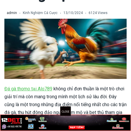
link vao 12bet
admin
Kinh Nghiệm Cá Cược
13/10/2024
6124 Views
Sbobet
link vao w88
link vao ae888
link vao fun88
link 188bet
Đá gà thomo tại Alo789
không chỉ đơn thuần là một trò chơi
giải trí mà còn mang trong mình một lịch sử lâu đời. Đây
cũng là một trong những địa điểm nổi tiếng nhất cho các trận
đá gà, thu hút đông đảo người hâm mộ và bet thủ tham gia
trực tuyến hiện nay.