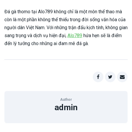
Đá gà thomo tại Alo789 không chỉ là một môn thể thao mà
còn là một phần không thể thiếu trong đời sống văn hóa của
người dân Việt Nam. Với những trận đấu kịch tính, không gian
sang trọng và dịch vụ hiện đại,
Alo789
hứa hẹn sẽ là điểm
đến lý tưởng cho những ai đam mê đá gà.
Author
admin