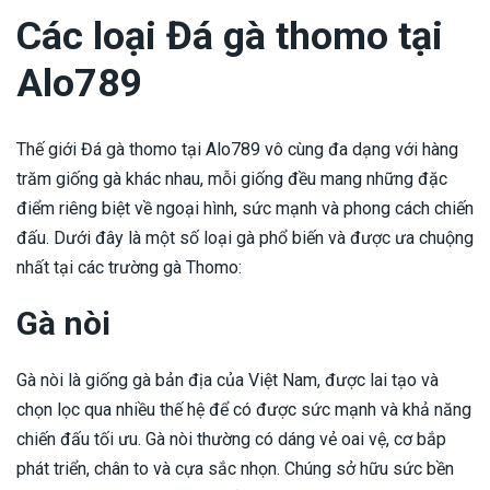
Các loại Đá gà thomo tại
Alo789
Thế giới Đá gà thomo tại Alo789 vô cùng đa dạng với hàng
trăm giống gà khác nhau, mỗi giống đều mang những đặc
điểm riêng biệt về ngoại hình, sức mạnh và phong cách chiến
đấu. Dưới đây là một số loại gà phổ biến và được ưa chuộng
nhất tại các trường gà Thomo:
Gà nòi
Gà nòi là giống gà bản địa của Việt Nam, được lai tạo và
chọn lọc qua nhiều thế hệ để có được sức mạnh và khả năng
chiến đấu tối ưu. Gà nòi thường có dáng vẻ oai vệ, cơ bắp
phát triển, chân to và cựa sắc nhọn. Chúng sở hữu sức bền