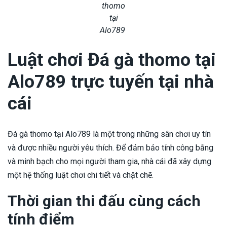
thomo
tại
Alo789
Luật chơi Đá gà thomo tại
Alo789 trực tuyến tại nhà
cái
Đá gà thomo tại Alo789 là một trong những sân chơi uy tín
và được nhiều người yêu thích. Để đảm bảo tính công bằng
và minh bạch cho mọi người tham gia, nhà cái đã xây dựng
một hệ thống luật chơi chi tiết và chặt chẽ.
Thời gian thi đấu cùng cách
tính điểm