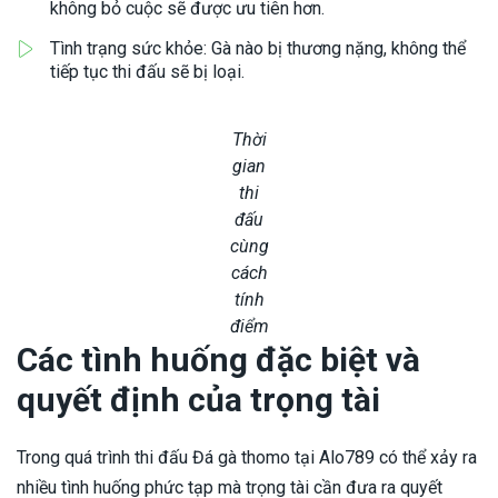
không bỏ cuộc sẽ được ưu tiên hơn.
Tình trạng sức khỏe: Gà nào bị thương nặng, không thể
tiếp tục thi đấu sẽ bị loại.
Thời
gian
thi
đấu
cùng
cách
tính
điểm
Các tình huống đặc biệt và
quyết định của trọng tài
Trong quá trình thi đấu Đá gà thomo tại Alo789 có thể xảy ra
nhiều tình huống phức tạp mà trọng tài cần đưa ra quyết