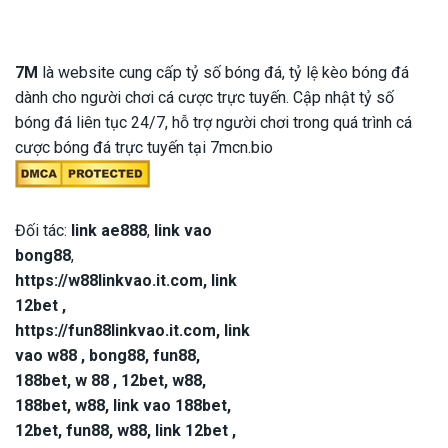
7M
là website cung cấp tỷ số bóng đá, tỷ lệ kèo bóng đá
dành cho người chơi cá cược trực tuyến. Cập nhật tỷ số
bóng đá liên tục 24/7, hỗ trợ người chơi trong quá trình cá
cược bóng đá trực tuyến tại 7mcn.bio
Đối tác:
link ae888
,
link vao
bong88
,
https://w88linkvao.it.com
,
link
12bet
,
https://fun88linkvao.it.com
,
link
vao w88
,
bong88
,
fun88
,
188bet
,
w 88
,
12bet
,
w88
,
188bet
,
w88
,
link vao 188bet
,
12bet
,
fun88
,
w88
,
link 12bet
,