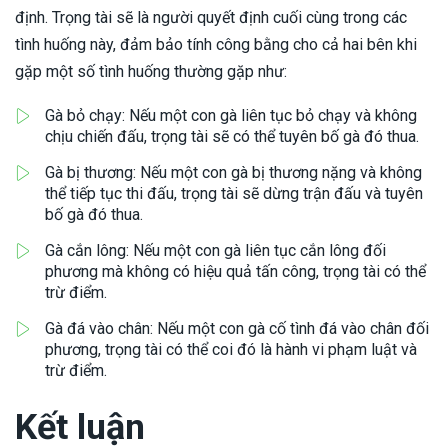
định. Trọng tài sẽ là người quyết định cuối cùng trong các
tình huống này, đảm bảo tính công bằng cho cả hai bên khi
gặp một số tình huống thường gặp như:
Gà bỏ chạy: Nếu một con gà liên tục bỏ chạy và không
chịu chiến đấu, trọng tài sẽ có thể tuyên bố gà đó thua.
Gà bị thương: Nếu một con gà bị thương nặng và không
thể tiếp tục thi đấu, trọng tài sẽ dừng trận đấu và tuyên
bố gà đó thua.
Gà cắn lông: Nếu một con gà liên tục cắn lông đối
phương mà không có hiệu quả tấn công, trọng tài có thể
trừ điểm.
Gà đá vào chân: Nếu một con gà cố tình đá vào chân đối
phương, trọng tài có thể coi đó là hành vi phạm luật và
trừ điểm.
Kết luận