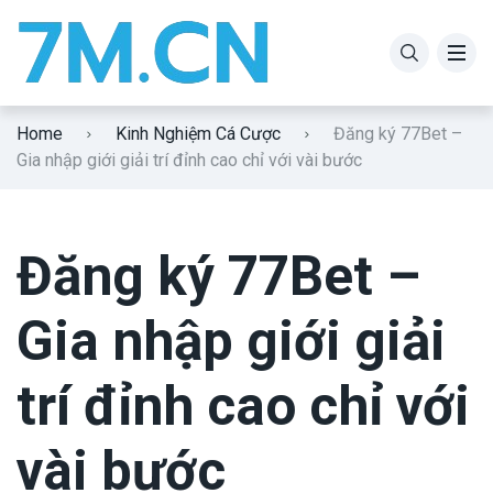
W88
Soi kèo 7M
Home
Kinh Nghiệm Cá Cược
Đăng ký 77Bet –
188bet
Tin Tức
Gia nhập giới giải trí đỉnh cao chỉ với vài bước
Fun88
12bet
Đăng ký 77Bet –
Link vao bong88
Gia nhập giới giải
Link w88
trí đỉnh cao chỉ với
Bong88
vài bước
link vao 188bet