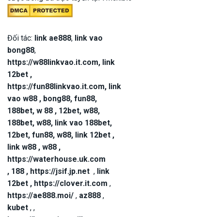
Đối tác:
link ae888
,
link vao
bong88
,
https://w88linkvao.it.com
,
link
12bet
,
https://fun88linkvao.it.com
,
link
vao w88
,
bong88
,
fun88
,
188bet
,
w 88
,
12bet
,
w88
,
188bet
,
w88
,
link vao 188bet
,
12bet
,
fun88
,
w88
,
link 12bet
,
link w88
, w88 ,
https://waterhouse.uk.com
,
188
,
https://jsif.jp.net
,
link
12bet
,
https://clover.it.com
,
https://ae888.moi/
,
az888
,
kubet
, ,