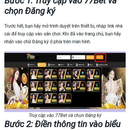
Bước 1: Truy cập vào 77Bet và
chọn Đăng ký
Trước hết, bạn hãy mở trình duyệt trên thiết bị, nhập link nhà
cái để truy cập vào sân chơi. Khi đã vào trang chủ, bạn hãy
nhấn vào chữ Đăng ký ở phía trên màn hình.
Truy cập vào 77Bet và chọn Đăng ký
Bước 2: Điền thông tin vào biểu