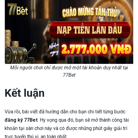
Mỗi người chơi chỉ được mở một tài khoản duy nhất tại
77Bet
Kết luận
Vừa rồi, bài viết đã hướng dẫn cho bạn chi tiết từng bước
đăng ký 77Bet
. Hy vọng qua đó, bạn sẽ mở thành công tài
khoản tại sân chơi này và có được những phút giây giải trí
trực tuyến thú vị, an toàn nhất.