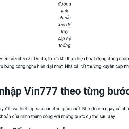
đường
link
chuẩn
xác để
truy
cập hệ
thống
viên của nhà cái. Do đó, trước khi thực hiện hoạt động đăng nhập
u bằng công nghệ hiện đại nhất. Nhà cái rất thường xuyên cập nhật
nhập Vin777 theo từng bướ
ay đổi và thiết lập sao cho đơn giản nhất. Nhờ đó mà ngay cả nhữ
i khoản của mình thành công với những bước cụ thể sau đây.