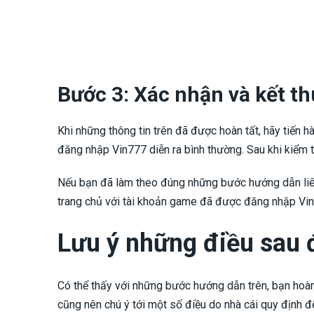
Bước 3: Xác nhận và kết t
Khi những thông tin trên đã được hoàn tất, hãy tiến h
đăng nhập Vin777 diễn ra bình thường. Sau khi kiểm t
Nếu bạn đã làm theo đúng những bước hướng dẫn liên
trang chủ với tài khoản game đã được đăng nhập Vin7
Lưu ý những điều sau
Có thể thấy với những bước hướng dẫn trên, bạn hoàn
cũng nên chú ý tới một số điều do nhà cái quy định đ