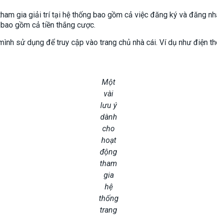
tham gia giải trí tại hệ thống bao gồm cả việc đăng ký và đăng nh
n bao gồm cả tiền thắng cược.
mình sử dụng để truy cập vào trang chủ nhà cái. Ví dụ như điện t
Một
vài
lưu ý
dành
cho
hoạt
động
tham
gia
hệ
thống
trang