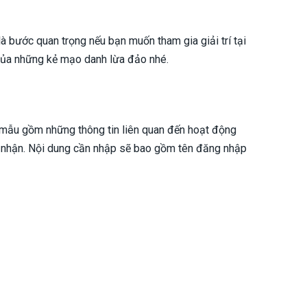
à bước quan trọng nếu bạn muốn tham gia giải trí tại
 của những kẻ mạo danh lừa đảo nhé.
ểu mẫu gồm những thông tin liên quan đến hoạt động
ác nhận. Nội dung cần nhập sẽ bao gồm tên đăng nhập