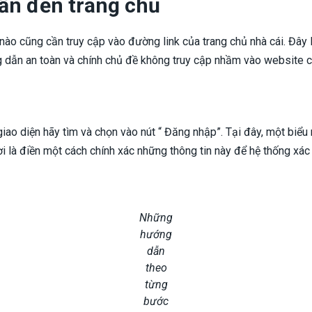
dẫn đến trang chủ
nào cũng cần truy cập vào đường link của trang chủ nhà cái. Đây l
ng dẫn an toàn và chính chủ đề không truy cập nhầm vào website
giao diện hãy tìm và chọn vào nút “ Đăng nhập”. Tại đây, một bi
hơi là điền một cách chính xác những thông tin này để hệ thống x
Những
hướng
dẫn
theo
từng
bước