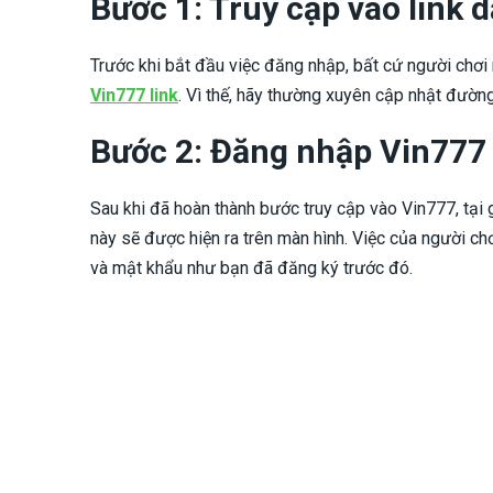
Bước 1: Truy cập vào link 
Trước khi bắt đầu việc đăng nhập, bất cứ người chơi 
Vin777 link
. Vì thế, hãy thường xuyên cập nhật đườ
Bước 2: Đăng nhập Vin777
Sau khi đã hoàn thành bước truy cập vào Vin777, tại 
này sẽ được hiện ra trên màn hình. Việc của người c
và mật khẩu như bạn đã đăng ký trước đó.