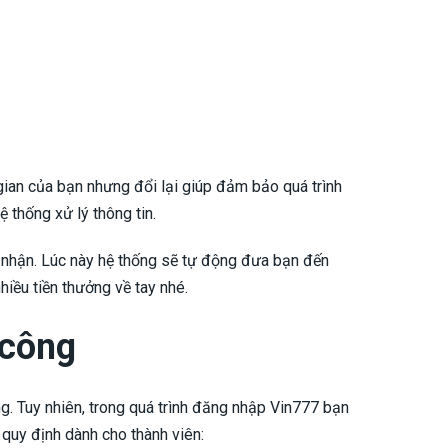
 gian của bạn nhưng đổi lại giúp đảm bảo quá trình
 thống xử lý thông tin.
 nhận. Lúc này hệ thống sẽ tự động đưa bạn đến
iều tiền thưởng về tay nhé.
 công
g. Tuy nhiên, trong quá trình đăng nhập Vin777 bạn
 quy định dành cho thành viên: