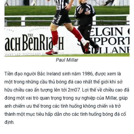
Paul Millar
Tiền đạo người Bắc Ireland sinh năm 1986, được xem là
một trong những cầu thủ bóng đá cao nhất thế giới khi sở
hữu chiều cao ấn tượng lên tới 2m07. Lợi thế về chiều cao đã
đóng một vai trò quan trọng trong sự nghiệp của Millar, giúp
anh chiếm ưu thế trong các tình huống không chiến và trở
thành một mục tiêu hấp dẫn cho các tình huống bóng đá cố
định.