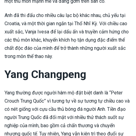
một thủ môn mạnh mẽ và đáng gờm trên sân cỏ.
Anh đã thi đấu cho nhiều câu lạc bộ khác nhau, chủ yếu tại
Croatia, và một thời gian ngắn tại Thổ Nhĩ Kỳ. Với chiều cao
xuất sắc, Vanja Ivesa để lại dấu ấn và truyền cảm hứng cho
các thủ môn khác, khuyến khích họ tận dụng đặc điểm thể
chất độc đáo của mình để trở thành những người xuất sắc
trong môn thể thao này.
Yang Changpeng
Yang thường được người hâm mộ đặt biệt danh là “Peter
Crouch Trung Quốc” vì tương tự về sự tương tự chiều cao và
có nét giống với cựu cầu thủ bóng đá người Anh. Tiền đạo
người Trung Quốc đã đối mặt với nhiều thử thách suốt sự
nghiệp của mình, bao gồm cả chấn thương và chuyển
nhượng quốc tế. Tuy nhiên, Yang vẫn kiên trì theo đuổi sự