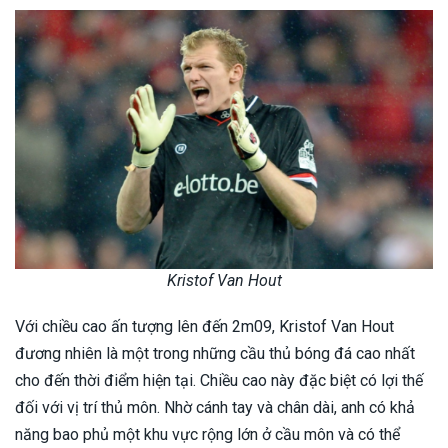
Kristof Van Hout
Với chiều cao ấn tượng lên đến 2m09, Kristof Van Hout
đương nhiên là một trong những cầu thủ bóng đá cao nhất
cho đến thời điểm hiện tại. Chiều cao này đặc biệt có lợi thế
đối với vị trí thủ môn. Nhờ cánh tay và chân dài, anh có khả
năng bao phủ một khu vực rộng lớn ở cầu môn và có thể