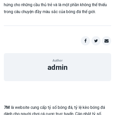
hứng cho những cầu thủ trẻ và là một phần không thể thiếu
trong câu chuyện đầy màu sắc của bóng đá thế giới.
Author
admin
7M
là website cung cấp tỷ số bóng đá, tỷ lệ kèo bóng đá
dành cho người chơi cá cược trực tuyến. Cập nhật tỷ số