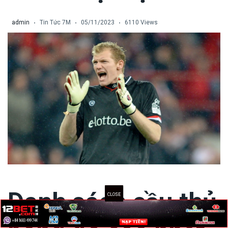
link vao 12bet
admin
Tin Tức 7M
05/11/2023
6110 Views
Sbobet
link vao w88
link vao ae888
link vao fun88
link 188bet
Danh sách cầu thủ