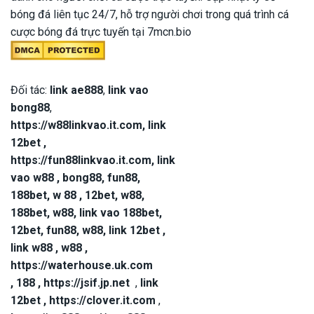
bóng đá liên tục 24/7, hỗ trợ người chơi trong quá trình cá
cược bóng đá trực tuyến tại 7mcn.bio
Đối tác:
link ae888
,
link vao
bong88
,
https://w88linkvao.it.com
,
link
12bet
,
https://fun88linkvao.it.com
,
link
vao w88
,
bong88
,
fun88
,
188bet
,
w 88
,
12bet
,
w88
,
188bet
,
w88
,
link vao 188bet
,
12bet
,
fun88
,
w88
,
link 12bet
,
link w88
, w88 ,
https://waterhouse.uk.com
,
188
,
https://jsif.jp.net
,
link
12bet
,
https://clover.it.com
,