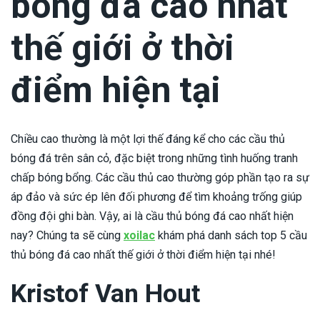
bóng đá cao nhất
thế giới ở thời
điểm hiện tại
Chiều cao thường là một lợi thế đáng kể cho các cầu thủ
bóng đá trên sân cỏ, đặc biệt trong những tình huống tranh
chấp bóng bổng. Các cầu thủ cao thường góp phần tạo ra sự
áp đảo và sức ép lên đối phương để tìm khoảng trống giúp
đồng đội ghi bàn. Vậy, ai là cầu thủ bóng đá cao nhất hiện
nay? Chúng ta sẽ cùng
xoilac
khám phá danh sách top 5 cầu
thủ bóng đá cao nhất thế giới ở thời điểm hiện tại nhé!
Kristof Van Hout