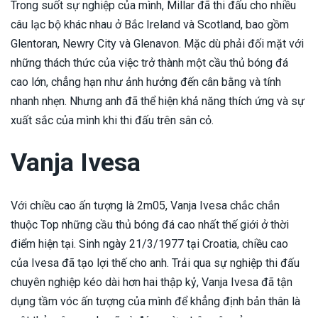
Trong suốt sự nghiệp của mình, Millar đã thi đấu cho nhiều
câu lạc bộ khác nhau ở Bắc Ireland và Scotland, bao gồm
Glentoran, Newry City và Glenavon. Mặc dù phải đối mặt với
những thách thức của việc trở thành một cầu thủ bóng đá
cao lớn, chẳng hạn như ảnh hưởng đến cân bằng và tính
nhanh nhẹn. Nhưng anh đã thể hiện khả năng thích ứng và sự
xuất sắc của mình khi thi đấu trên sân cỏ.
Vanja Ivesa
Với chiều cao ấn tượng là 2m05, Vanja Ivesa chắc chắn
thuộc Top những cầu thủ bóng đá cao nhất thế giới ở thời
điểm hiện tại. Sinh ngày 21/3/1977 tại Croatia, chiều cao
của Ivesa đã tạo lợi thế cho anh. Trải qua sự nghiệp thi đấu
chuyên nghiệp kéo dài hơn hai thập kỷ, Vanja Ivesa đã tận
dụng tầm vóc ấn tượng của mình để khẳng định bản thân là