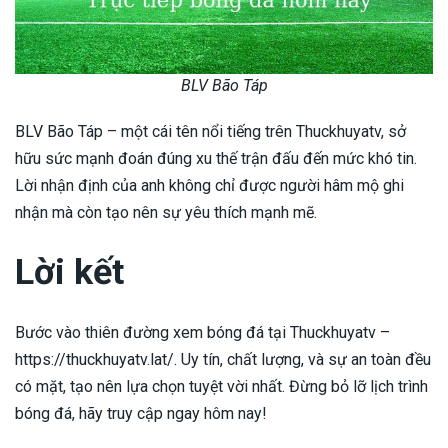
BLV Bão Táp
BLV Bão Táp – một cái tên nổi tiếng trên Thuckhuyatv, sở
hữu sức mạnh đoán đúng xu thế trận đấu đến mức khó tin.
Lời nhận định của anh không chỉ được người hâm mộ ghi
nhận mà còn tạo nên sự yêu thích mạnh mẽ.
Lời kết
Bước vào thiên đường xem bóng đá tại Thuckhuyatv –
https://thuckhuyatv.lat/. Uy tín, chất lượng, và sự an toàn đều
có mặt, tạo nên lựa chọn tuyệt vời nhất. Đừng bỏ lỡ lịch trình
bóng đá, hãy truy cập ngay hôm nay!