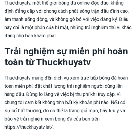
Thuckhuyatv, một thế giới bóng đá online độc đáo, khẳng
định đẳng cấp với phong cách phát sóng trận đấu đỉnh cao,
âm thanh sống động, và không gò bó với việc đăng ký. Điều
này chỉ là một phần của bí mật, những trải nghiệm thú vị khác
đang chờ bạn khám phá!
Trải nghiệm sự miễn phí hoàn
toàn từ Thuckhuyatv
Thuckhuyatv mang đến dịch vụ xem trực tiếp bóng đá hoàn
toàn miễn phí, đặt chất lượng trải nghiệm người dùng lên
hàng đầu. Đừng lo lắng về việc bị thu phí khi truy cập, vì
chúng tôi cam kết không tính bất kỳ khoản phí nào. Nếu có
sự cố bất thường, đó có thể là trang giả mạo, hãy lưu ý và
bảo vệ trải nghiệm xem bóng đá của bạn trên
https://thuckhuyatv.lat/.