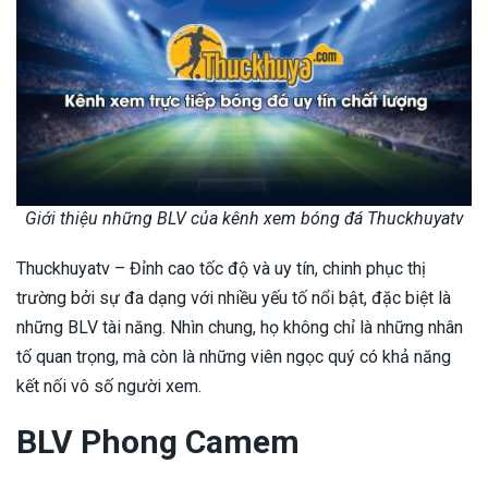
Giới thiệu những BLV của kênh xem bóng đá Thuckhuyatv
Thuckhuyatv – Đỉnh cao tốc độ và uy tín, chinh phục thị
trường bởi sự đa dạng với nhiều yếu tố nổi bật, đặc biệt là
những BLV tài năng. Nhìn chung, họ không chỉ là những nhân
tố quan trọng, mà còn là những viên ngọc quý có khả năng
kết nối vô số người xem.
BLV Phong Camem