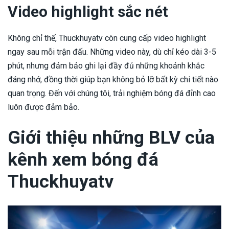
Video highlight sắc nét
Không chỉ thế, Thuckhuyatv còn cung cấp video highlight
ngay sau mỗi trận đấu. Những video này, dù chỉ kéo dài 3-5
phút, nhưng đảm bảo ghi lại đầy đủ những khoảnh khắc
đáng nhớ, đồng thời giúp bạn không bỏ lỡ bất kỳ chi tiết nào
quan trọng. Đến với chúng tôi, trải nghiệm bóng đá đỉnh cao
luôn được đảm bảo.
Giới thiệu những BLV của
kênh xem bóng đá
Thuckhuyatv