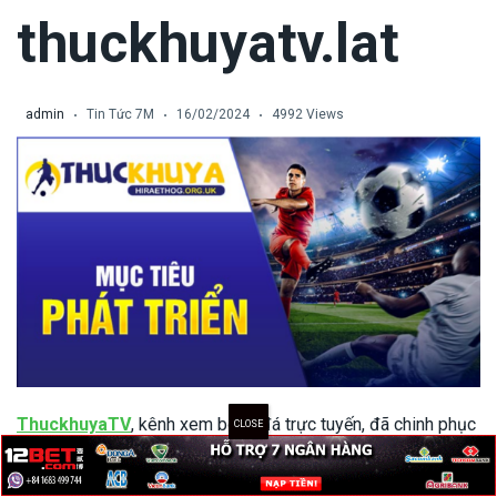
thuckhuyatv.lat
link vao 12bet
Sbobet
admin
Tin Tức 7M
16/02/2024
4992 Views
link vao w88
link vao ae888
link vao fun88
link 188bet
ThuckhuyaTV
, kênh xem bóng đá trực tuyến, đã chinh phục
khán giả với trải nghiệm đa chiều, miễn phí và an toàn. Chất
lượng hình ảnh, âm thanh đỉnh cao và đội ngũ BLV đa dạng