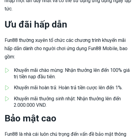
nhập một lần duy nhất và có thể sử dụng ứng dụng ngay lập
tức.
Ưu đãi hấp dẫn
Fun88 thường xuyên tổ chức các chương trình khuyến mãi
hấp dẫn dành cho người chơi ứng dụng Fun88 Mobile, bao
gồm:
Khuyến mãi chào mừng: Nhận thưởng lên đến 100% giá
trị tiền nạp đầu tiên.
Khuyến mãi hoàn trả: Hoàn trả tiền cược lên đến 1%.
Khuyến mãi thưởng sinh nhật: Nhận thưởng lên đến
2.000.000 VND.
Bảo mật cao
Fun88 là nhà cái luôn chú trọng đến vấn đề bảo mật thông