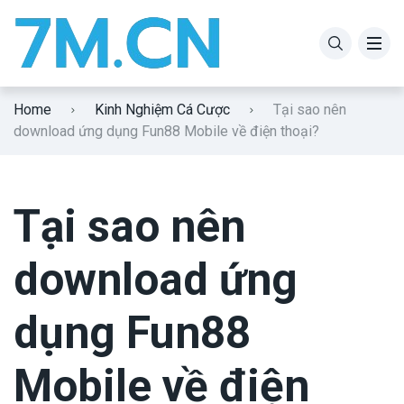
W88
Soi kèo 7M
Home
Kinh Nghiệm Cá Cược
Tại sao nên
188bet
Tin Tức
download ứng dụng Fun88 Mobile về điện thoại?
Fun88
12bet
Tại sao nên
Link vao bong88
download ứng
Link w88
dụng Fun88
Bong88
Mobile về điện
link vao 188bet