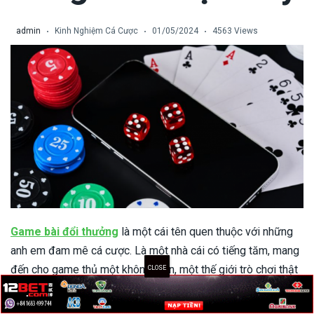
link vao 12bet
admin
Kinh Nghiệm Cá Cược
01/05/2024
4563 Views
Sbobet
link vao w88
link vao ae888
link vao fun88
link 188bet
Game bài đổi thưởng
là một cái tên quen thuộc với những
anh em đam mê cá cược. Là một nhà cái có tiếng tăm, mang
đến cho game thủ một không gian, một thế giới trò chơi thật
tuyệt vời.