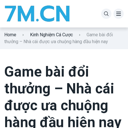
W88
Soi kèo 7M
Home
Kinh Nghiệm Cá Cược
Game bài đổi
188bet
Tin Tức
thưởng – Nhà cái được ưa chuộng hàng đầu hiện nay
Fun88
12bet
Game bài đổi
Link vao bong88
thưởng – Nhà cái
Link w88
được ưa chuộng
Bong88
hàng đầu hiện nay
link vao 188bet