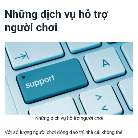
Những dịch vụ hỗ trợ
người chơi
Những dịch vụ hỗ trợ người chơi
Với số lượng người chơi đông đảo thì nhà cái không thể