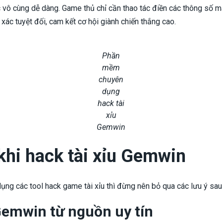
 vô cùng dễ dàng. Game thủ chỉ cần thao tác điền các thông số mã 
xác tuyệt đối, cam kết cơ hội giành chiến thắng cao.
Phần
mềm
chuyên
dụng
hack tài
xỉu
Gemwin
khi hack tài xỉu Gemwin
ng các tool hack game tài xỉu thì đừng nên bỏ qua các lưu ý sa
Gemwin từ nguồn uy tín