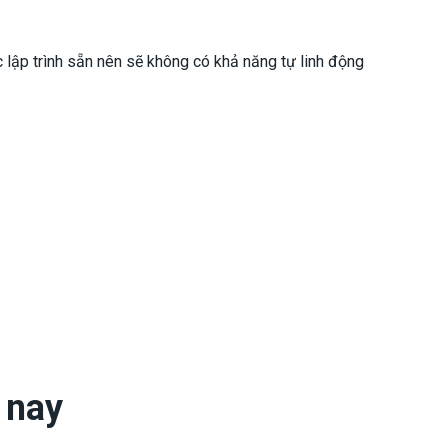
lập trình sẵn nên sẽ không có khả năng tự linh động
 nay