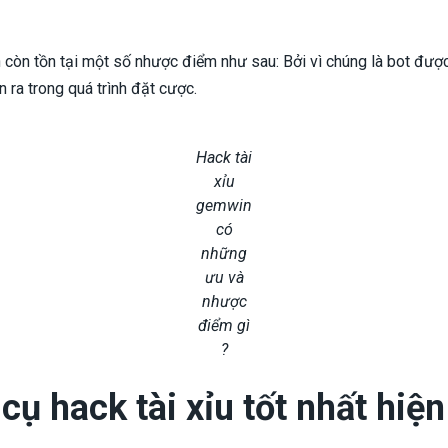
òn tồn tại một số nhược điểm như sau: Bởi vì chúng là bot được 
n ra trong quá trình đặt cược.
Hack tài
xỉu
gemwin
có
những
ưu và
nhược
điểm gì
?
ụ hack tài xỉu tốt nhất hiện