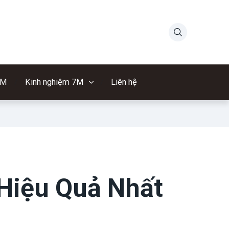
7M
Kinh nghiệm 7M
Liên hệ
Hiệu Quả Nhất