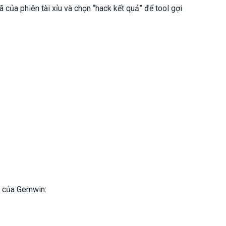
của phiên tài xỉu và chọn “hack kết quả” để tool gợi
u của Gemwin: