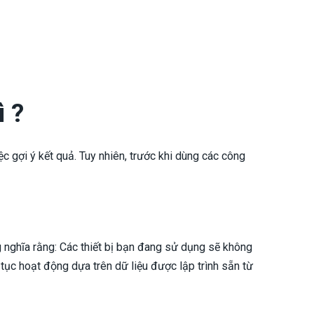
ì ?
 gợi ý kết quả. Tuy nhiên, trước khi dùng các công
g nghĩa rằng: Các thiết bị bạn đang sử dụng sẽ không
tục hoạt động dựa trên dữ liệu được lập trình sẵn từ