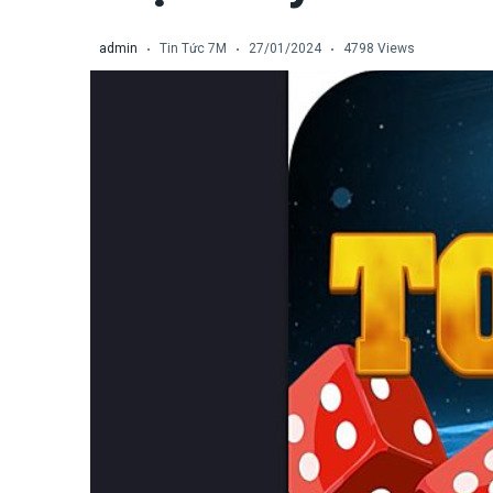
link vao 12bet
admin
Tin Tức 7M
27/01/2024
4798 Views
Sbobet
link vao w88
link vao ae888
link vao fun88
link 188bet