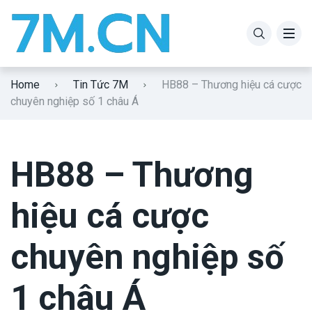
W88
Soi kèo 7M
Home
Tin Tức 7M
HB88 – Thương hiệu cá cược
188bet
Tin Tức
chuyên nghiệp số 1 châu Á
Fun88
12bet
HB88 – Thương
Link vao bong88
hiệu cá cược
Link w88
chuyên nghiệp số
Bong88
1 châu Á
link vao 188bet