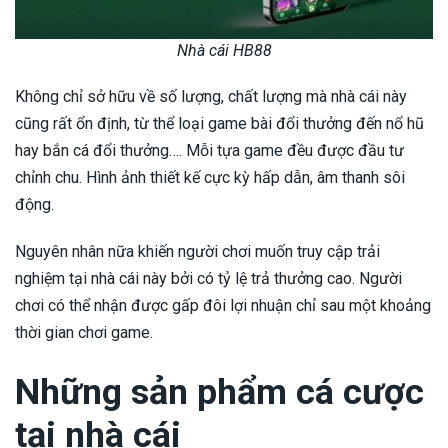
Nhà cái HB88
Không chỉ sở hữu về số lượng, chất lượng mà nhà cái này
cũng rất ổn định, từ thể loại game bài đổi thưởng đến nổ hũ
hay bắn cá đổi thưởng…. Mỗi tựa game đều được đầu tư
chỉnh chu. Hình ảnh thiết kế cực kỳ hấp dẫn, âm thanh sôi
động.
Nguyên nhân nữa khiến người chơi muốn truy cập trải
nghiệm tại nhà cái này bởi có tỷ lệ trả thưởng cao. Người
chơi có thể nhận được gấp đôi lợi nhuận chỉ sau một khoảng
thời gian chơi game.
Những sản phẩm cá cược
tại nhà cái