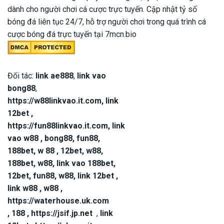
dành cho người chơi cá cược trực tuyến. Cập nhật tỷ số
bóng đá liên tục 24/7, hỗ trợ người chơi trong quá trình cá
cược bóng đá trực tuyến tại 7mcn.bio
Đối tác:
link ae888
,
link vao
bong88
,
https://w88linkvao.it.com
,
link
12bet
,
https://fun88linkvao.it.com
,
link
vao w88
,
bong88
,
fun88
,
188bet
,
w 88
,
12bet
,
w88
,
188bet
,
w88
,
link vao 188bet
,
12bet
,
fun88
,
w88
,
link 12bet
,
link w88
, w88 ,
https://waterhouse.uk.com
,
188
,
https://jsif.jp.net
,
link