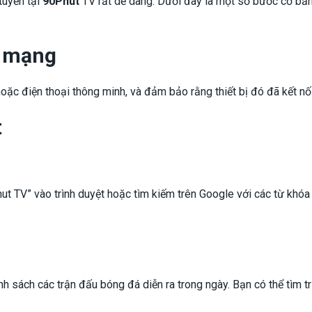
tuyến tại
90Phut
TV rất dễ dàng. Dưới đây là một số bước cơ bả
i mạng
 hoặc điện thoại thông minh, và đảm bảo rằng thiết bị đó đã kết n
t
ut TV” vào trình duyệt hoặc tìm kiếm trên Google với các từ khóa 
nh sách các trận đấu bóng đá diễn ra trong ngày. Bạn có thể tìm