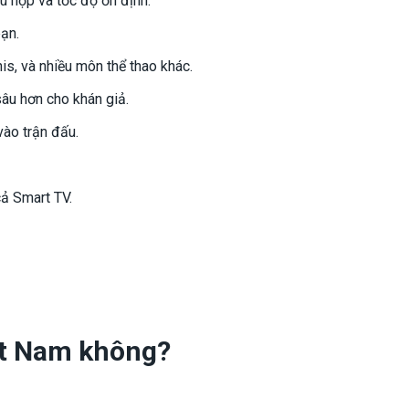
ù hợp và tốc độ ổn định.
ạn.
s, và nhiều môn thể thao khác.
âu hơn cho khán giả.
vào trận đấu.
cả Smart TV.
iệt Nam không?