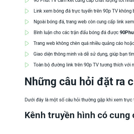
90 Phút TV cam kết cung cấp chất lượng tốt nhất 
Link xem bóng đá trực tuyến trên 90p TV không b
Ngoài bóng đá, trang web còn cung cấp link xem 
Bình luận cho các trận đấu bóng đá được
90Phu
Trang web không chèn quá nhiều quảng cáo hoặc b
Giao diện thông minh và dễ sử dụng, giúp bạn t
Toàn bộ đường link trên 90p TV tương thích với nh
Những câu hỏi đặt ra 
Dưới đây là một số câu hỏi thường gặp khi xem trực ti
Kênh truyền hình có cung 