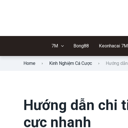
W88
Soi kèo 7M
188bet
Tin Tức
7M
Bong88
Keonhacai 7M
Fun88
Home
Kinh Nghiệm Cá Cược
Hướng dẫn 
12bet
Link vao bong88
Link w88
Hướng dẫn chi t
Bong88
cực nhanh
link vao 188bet