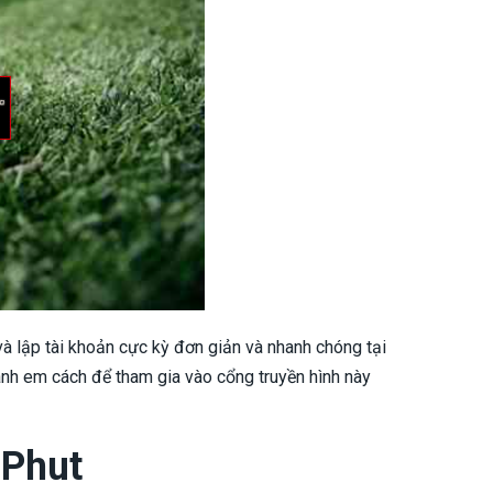
và lập tài khoản cực kỳ đơn giản và nhanh chóng tại
anh em cách để tham gia vào cổng truyền hình này
 Phut