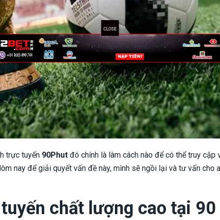
h trực tuyến
90Phut
đó chính là làm cách nào để có thể truy cập 
m nay để giải quyết vấn đề này, mình sẽ ngồi lại và tư vấn cho 
tuyến chất lượng cao tại 90