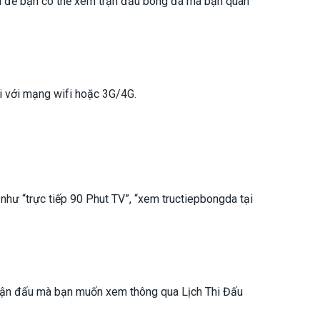
n để bạn có thể xem trận đấu bóng đá mà bạn quan
ối với mạng wifi hoặc 3G/4G.
như “trực tiếp 90 Phut TV”, “xem tructiepbongda tại
 trận đấu mà bạn muốn xem thông qua Lịch Thi Đấu