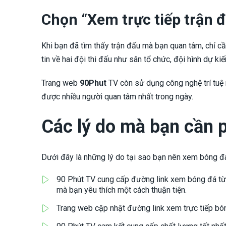
Chọn “Xem trực tiếp trận 
Khi bạn đã tìm thấy trận đấu mà bạn quan tâm, chỉ c
tin về hai đội thi đấu như sân tổ chức, đội hình dự kiế
Trang web
90Phut
TV còn sử dụng công nghệ trí tuệ n
được nhiều người quan tâm nhất trong ngày.
Các lý do mà bạn cần p
Dưới đây là những lý do tại sao bạn nên xem bóng đá 
90 Phút TV cung cấp đường link xem bóng đá từ t
mà bạn yêu thích một cách thuận tiện.
Trang web cập nhật đường link xem trực tiếp bó