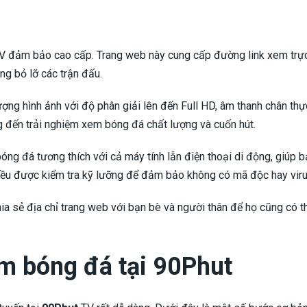
 đảm bảo cao cấp. Trang web này cung cấp đường link xem trực 
ng bỏ lỡ các trận đấu.
ng hình ảnh với độ phân giải lên đến Full HD, âm thanh chân thự
g đến trải nghiệm xem bóng đá chất lượng và cuốn hút.
óng đá tương thích với cả máy tính lẫn điện thoại di động, giúp b
đều được kiểm tra kỹ lưỡng để đảm bảo không có mã độc hay viru
hia sẻ địa chỉ trang web với bạn bè và người thân để họ cũng có 
m bóng đá tại 90Phut