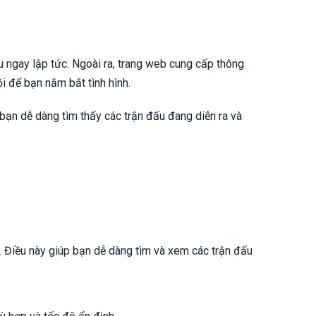
 ngay lập tức. Ngoài ra, trang web cung cấp thông
ội để bạn nắm bắt tình hình.
 bạn dễ dàng tìm thấy các trận đấu đang diễn ra và
. Điều này giúp bạn dễ dàng tìm và xem các trận đấu