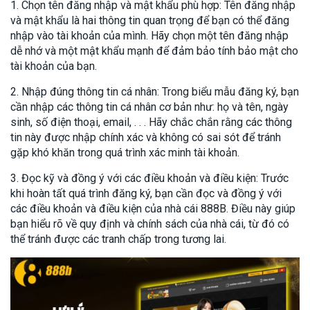
Chọn tên đăng nhập và mật khẩu phù hợp: Tên đăng nhập
và mật khẩu là hai thông tin quan trọng để bạn có thể đăng
nhập vào tài khoản của mình. Hãy chọn một tên đăng nhập
dễ nhớ và một mật khẩu mạnh để đảm bảo tính bảo mật cho
tài khoản của bạn.
Nhập đúng thông tin cá nhân: Trong biểu mẫu đăng ký, bạn
cần nhập các thông tin cá nhân cơ bản như: họ và tên, ngày
sinh, số điện thoại, email, . . . Hãy chắc chắn rằng các thông
tin này được nhập chính xác và không có sai sót để tránh
gặp khó khăn trong quá trình xác minh tài khoản.
Đọc kỹ và đồng ý với các điều khoản và điều kiện: Trước
khi hoàn tất quá trình đăng ký, bạn cần đọc và đồng ý với
các điều khoản và điều kiện của nhà cái 888B. Điều này giúp
bạn hiểu rõ về quy định và chính sách của nhà cái, từ đó có
thể tránh được các tranh chấp trong tương lai.