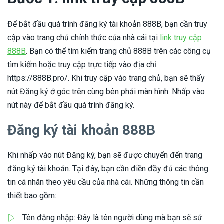
Để bắt đầu quá trình đăng ký tài khoản 888B, bạn cần truy
cập vào trang chủ chính thức của nhà cái tại
link truy cập
888B
. Bạn có thể tìm kiếm trang chủ 888B trên các công cụ
tìm kiếm hoặc truy cập trực tiếp vào địa chỉ
https://888B.pro/. Khi truy cập vào trang chủ, bạn sẽ thấy
nút Đăng ký ở góc trên cùng bên phải màn hình. Nhấp vào
nút này để bắt đầu quá trình đăng ký.
Đăng ký tài khoản 888B
Khi nhấp vào nút Đăng ký, bạn sẽ được chuyển đến trang
đăng ký tài khoản. Tại đây, bạn cần điền đầy đủ các thông
tin cá nhân theo yêu cầu của nhà cái. Những thông tin cần
thiết bao gồm:
Tên đăng nhập: Đây là tên người dùng mà bạn sẽ sử