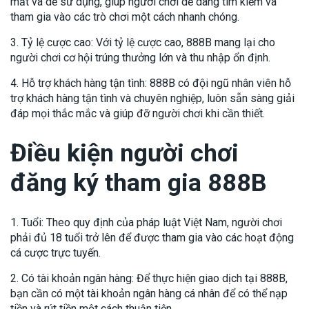
mắt và dễ sử dụng, giúp người chơi dễ dàng tìm kiếm và
tham gia vào các trò chơi một cách nhanh chóng.
Tỷ lệ cược cao: Với tỷ lệ cược cao, 888B mang lại cho
người chơi cơ hội trúng thưởng lớn và thu nhập ổn định.
Hỗ trợ khách hàng tận tình: 888B có đội ngũ nhân viên hỗ
trợ khách hàng tận tình và chuyên nghiệp, luôn sẵn sàng giải
đáp mọi thắc mắc và giúp đỡ người chơi khi cần thiết.
Điều kiện người chơi
đăng ký tham gia 888B
Tuổi: Theo quy định của pháp luật Việt Nam, người chơi
phải đủ 18 tuổi trở lên để được tham gia vào các hoạt động
cá cược trực tuyến.
Có tài khoản ngân hàng: Để thực hiện giao dịch tại 888B,
bạn cần có một tài khoản ngân hàng cá nhân để có thể nạp
tiền và rút tiền một cách thuận tiện.