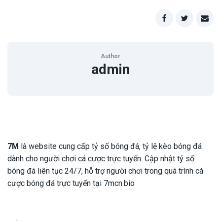
Author
admin
7M
là website cung cấp tỷ số bóng đá, tỷ lệ kèo bóng đá
dành cho người chơi cá cược trực tuyến. Cập nhật tỷ số
bóng đá liên tục 24/7, hỗ trợ người chơi trong quá trình cá
cược bóng đá trực tuyến tại 7mcn.bio