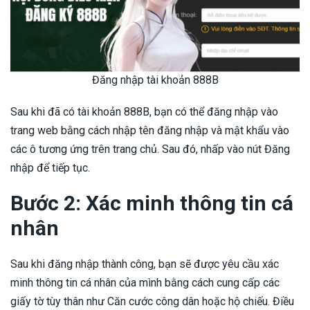
Đăng nhập tài khoản 888B
Sau khi đã có tài khoản 888B, bạn có thể đăng nhập vào
trang web bằng cách nhập tên đăng nhập và mật khẩu vào
các ô tương ứng trên trang chủ. Sau đó, nhấp vào nút Đăng
nhập để tiếp tục.
Bước 2: Xác minh thông tin cá
nhân
Sau khi đăng nhập thành công, bạn sẽ được yêu cầu xác
minh thông tin cá nhân của mình bằng cách cung cấp các
giấy tờ tùy thân như Căn cước công dân hoặc hộ chiếu. Điều