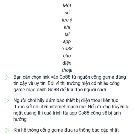
Một
số
lưu ý
khi
tải
app
Go88
cho
điện
thoại
Bạn cần chọn link vào Go88 từ nguồn cổng game đáng
tin cậy và uy tín. Bởi vì thị trường hiện có nhiều cổng
game mạo danh Go88 để lừa đảo người chơi.
Người chơi hãy đảm bảo thiết bị điện thoại liên tục
được kết nối đến internet mạnh mẽ. Nếu đường truyền bị
ngắt quãng thì quá trình tải app Go88 cũng sẽ bị ảnh
hưởng.
Khi hệ thống cổng game đưa ra thông báo cập nhật