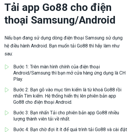
Tải app Go88 cho điện
thoại Samsung/Android
Nếu bạn đang sử dụng dòng điện thoại Samsung sử dụng
hệ điều hành Android. Bạn muốn tải Go88 thì hãy làm như
sau:
Bước 1: Trên màn hình chính của điện thoại
Android/Samsung thì bạn mở cửa hàng ứng dụng là CH
Play.
Bước 2: Bạn gõ vào mục tìm kiếm là từ khoá Go88 rồi
nhấn Tìm kiếm. Hệ thống hiển thị lên phiên bản app
Go88 cho điện thoại Android.
Bước 3: Bạn nhấn Tải cho phiên bản app Go88 nhiều
lượng thành viên tải về nhất.
Bước 4: Bạn chờ đợi ít ít để quá trình tải Go88 và cài đặt