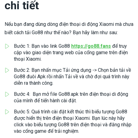
chi tiết
Nếu bạn đang dùng dòng điện thoại di động Xiaomi mà chưa
biết cách tải Go88 như thế nào? Bạn hãy làm như sau:
Bước 1: Bạn vào link Go88
https://go88.fans
để truy
cập vào giao diện trang web của cổng game trên điện
thoại Xiaomi.
Bước 2: Bạn nhấn mục Tải ứng dụng -> Chọn bản tải về
Go88 đuôi Apk rồi nhấn Tải về và chờ đợi quá trình này
diễn ra thành công.
Bước 4: Bạn mở file Go88.apk trên điện thoại di động
của mình để tiến hành cài đặt.
Bước 5: Quá trình cài đặt kết thúc thì biểu tượng Go88
được hiển thị trên điện thoại Xiaomi. Bạn lúc này hãy
click vào biểu tượng Go88 trên điện thoại và đăng nhập
vào cổng game để trải nghiệm.