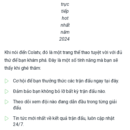
trực
tiếp
hot
nhất
năm
2024
Khi nói đến Colatv, đó là một trang thể thao tuyệt vời với đủ
thứ để bạn khám phá. Đây là một số tính năng mà bạn sẽ
thấy khi ghé thăm:
Cơ hội để bạn thưởng thức các trận đấu ngay tại đây.
Đảm bảo bạn không bỏ lỡ bất kỳ trận đấu nào.
Theo dõi xem đội nào đang dẫn đầu trong từng giải
đấu.
Tin tức mới nhất về kết quả trận đấu, luôn cập nhật
24/7.