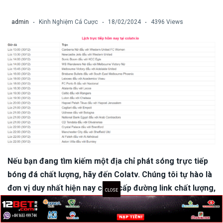
link vao 12bet
admin
Kinh Nghiệm Cá Cược
18/02/2024
4396 Views
Sbobet
link vao w88
link vao ae888
link vao fun88
link 188bet
Nếu bạn đang tìm kiếm một địa chỉ phát sóng trực tiếp
bóng đá chất lượng, hãy đến Colatv. Chúng tôi tự hào là
đơn vị duy nhất hiện nay cung cấp đường link chất lượng,
đáp ứng mọi nhu cầu xem bóng đá của đông đảo người
hâm mộ.