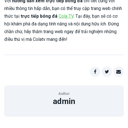
Với
hướng dẫn xem trực tiếp bóng đá
chi tiết cùng với
nhiều thông tin hấp dẫn, bạn có thể truy cập trang web chính
thức tại
trực tiếp bóng đá
Cola TV
. Tại đây, bạn sẽ có cơ
hội khám phá đa dạng tính năng và nội dung hữu ích. Đừng
chần chừ, hãy thăm trang web ngay để trải nghiệm những
điều thú vị mà Colatv mang đến!
Author
admin