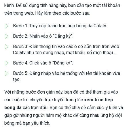
kênh. Để sử dụng tính năng này, bạn cần tạo một tài khoản
trên trang web. Hãy làm theo các bước sau:
Bước 1: Truy cập trang truc tiep bong da Colatv.
Bước 2: Nhấn vào ô “Đăng ký”.
Bước 3: Điền thông tin vào các ô có sẵn trên trên web
Colatv như tên đăng nhập, mật khẩu, số điện thoại…
Bước 4: Click vào ô “Đăng ký”.
Bước 5: Đăng nhập vào hệ thống với tên tài khoản vừa
tạo.
Với những bước đơn giản này, bạn đã có thể tham gia vào
các cuộc trò chuyện trực tuyến trong lúc
xem truc tiep
bong da
các trận đấu. Bạn có thể chia sẻ cảm xúc, ý kiến và
gặp gỡ những người hâm mộ khác để cùng nhau ủng hộ đội
bóng mà bạn yêu thích.