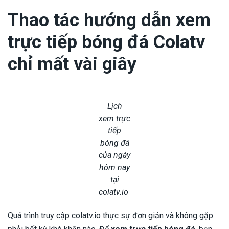
Thao tác hướng dẫn xem
trực tiếp bóng đá Colatv
chỉ mất vài giây
Lịch
xem trực
tiếp
bóng đá
của ngày
hôm nay
tại
colatv.io
Quá trình truy cập colatv.io thực sự đơn giản và không gặp