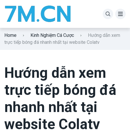
W88
Soi kèo 7M
Home
Kinh Nghiệm Cá Cược
Hướng dẫn xem
188bet
Tin Tức
trực tiếp bóng đá nhanh nhất tại website Colatv
Fun88
12bet
Hướng dẫn xem
Link vao bong88
trực tiếp bóng đá
Link w88
nhanh nhất tại
Bong88
website Colatv
link vao 188bet