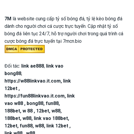
7M
là website cung cấp tỷ số bóng đá, tỷ lệ kèo bóng đá
dành cho người chơi cá cược trực tuyến. Cập nhật tỷ số
bóng đá liên tục 24/7, hỗ trợ người chơi trong quá trình cá
cược bóng đá trực tuyến tại 7mcn.bio
Đối tác:
link ae888
,
link vao
bong88
,
https://w88linkvao.it.com
,
link
12bet
,
https://fun88linkvao.it.com
,
link
vao w88
,
bong88
,
fun88
,
188bet
,
w 88
,
12bet
,
w88
,
188bet
,
w88
,
link vao 188bet
,
12bet
,
fun88
,
w88
,
link 12bet
,
link w88
, w88 ,