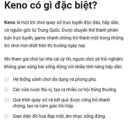
Keno có gì đặc biệt?
Keno
là một trò chơi quay số trực tuyến độc đáo, hấp dẫn,
có nguồn gốc từ Trung Quốc. Được chuyển thể thành phiên
bản trực tuyến, game nhanh chóng trở thành một trong những
trò chơi mới nhất trên thị trường ngày nay.
Khi tham gia chơi tại nhà cái uy tín, người chơi sẽ trải nghiệm
không gian sòng bài sống động với nhiều tính năng hấp dẫn:
Hệ thống sảnh chơi đa dạng và phong phú.
Các cửa cược thú vị, tạo ra nhiều cơ hội trúng thưởng.
Quá trình quay số và kết quả được công bố nhanh
chóng, tạo ra cảm giác hồi hộp.
Giao diện đồ họa đẹp mắt, âm nhạc sống động.