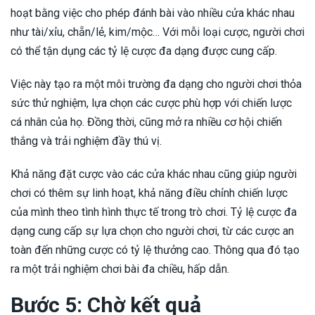
hoạt bằng việc cho phép đánh bài vào nhiều cửa khác nhau
như tài/xỉu, chẵn/lẻ, kim/mộc… Với mỗi loại cược, người chơi
có thể tận dụng các tỷ lệ cược đa dạng được cung cấp.
Việc này tạo ra một môi trường đa dạng cho người chơi thỏa
sức thử nghiệm, lựa chọn các cược phù hợp với chiến lược
cá nhân của họ. Đồng thời, cũng mở ra nhiều cơ hội chiến
thắng và trải nghiệm đầy thú vị.
Khả năng đặt cược vào các cửa khác nhau cũng giúp người
chơi có thêm sự linh hoạt, khả năng điều chỉnh chiến lược
của mình theo tình hình thực tế trong trò chơi. Tỷ lệ cược đa
dạng cung cấp sự lựa chọn cho người chơi, từ các cược an
toàn đến những cược có tỷ lệ thưởng cao. Thông qua đó tạo
ra một trải nghiệm chơi bài đa chiều, hấp dẫn.
Bước 5: Chờ kết quả