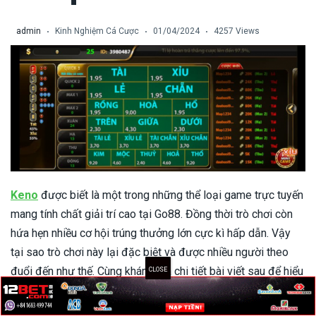
link vao 12bet
admin
Kinh Nghiệm Cá Cược
01/04/2024
4257 Views
Sbobet
link vao w88
link vao ae888
link vao fun88
Keno
được biết là một trong những thể loại game trực tuyến
link 188bet
mang tính chất giải trí cao tại Go88. Đồng thời trò chơi còn
hứa hẹn nhiều cơ hội trúng thưởng lớn cực kì hấp dẫn. Vậy
tại sao trò chơi này lại đặc biệt và được nhiều người theo
đuổi đến như thế. Cùng khám phá chi tiết bài viết sau để hiểu
hơn thông chi tiết về thể loại game này nhé.