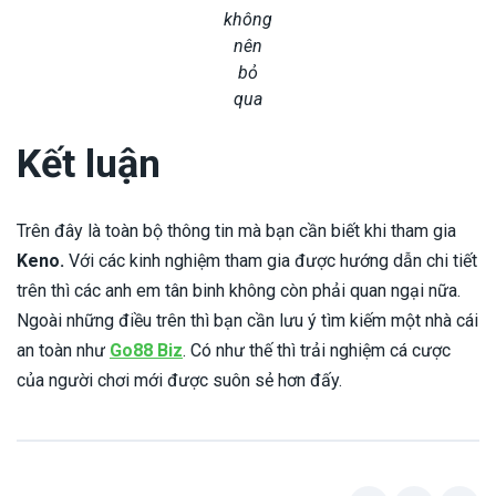
không
nên
bỏ
qua
Kết luận
Trên đây là toàn bộ thông tin mà bạn cần biết khi tham gia
Keno.
Với các kinh nghiệm tham gia được hướng dẫn chi tiết
trên thì các anh em tân binh không còn phải quan ngại nữa.
Ngoài những điều trên thì bạn cần lưu ý tìm kiếm một nhà cái
an toàn như
Go88 Biz
. Có như thế thì trải nghiệm cá cược
của người chơi mới được suôn sẻ hơn đấy.