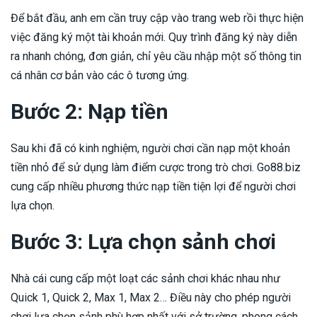
Để bắt đầu, anh em cần truy cập vào trang web rồi thực hiện
việc đăng ký một tài khoản mới. Quy trình đăng ký này diễn
ra nhanh chóng, đơn giản, chỉ yêu cầu nhập một số thông tin
cá nhân cơ bản vào các ô tương ứng.
Bước 2: Nạp tiền
Sau khi đã có kinh nghiệm, người chơi cần nạp một khoản
tiền nhỏ để sử dụng làm điểm cược trong trò chơi. Go88.biz
cung cấp nhiều phương thức nạp tiền tiện lợi để người chơi
lựa chọn.
Bước 3: Lựa chọn sảnh chơi
Nhà cái cung cấp một loạt các sảnh chơi khác nhau như
Quick 1, Quick 2, Max 1, Max 2… Điều này cho phép người
chơi lựa chọn sảnh phù hợp nhất với sở trường, phong cách