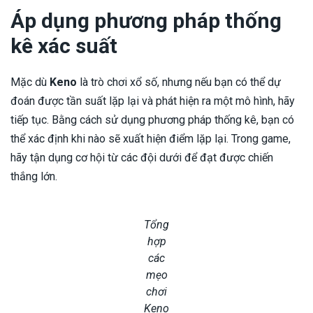
Áp dụng phương pháp thống
kê xác suất
Mặc dù
Keno
là trò chơi xổ số, nhưng nếu bạn có thể dự
đoán được tần suất lặp lại và phát hiện ra một mô hình, hãy
tiếp tục. Bằng cách sử dụng phương pháp thống kê, bạn có
thể xác định khi nào sẽ xuất hiện điểm lặp lại. Trong game,
hãy tận dụng cơ hội từ các đội dưới để đạt được chiến
thắng lớn.
Tổng
hợp
các
mẹo
chơi
Keno