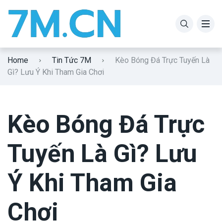
W88
Soi kèo 7M
Home
Tin Tức 7M
Kèo Bóng Đá Trực Tuyến Là
188bet
Tin Tức
Gì? Lưu Ý Khi Tham Gia Chơi
Fun88
12bet
Kèo Bóng Đá Trực
Link vao bong88
Tuyến Là Gì? Lưu
Link w88
Ý Khi Tham Gia
Bong88
Chơi
link vao 188bet