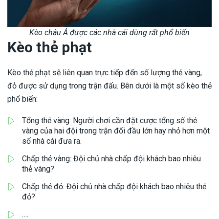
Kèo châu Á được các nhà cái dùng rất phổ biến
Kèo thẻ phạt
Kèo thẻ phạt sẽ liên quan trực tiếp đến số lượng thẻ vàng,
đỏ được sử dụng trong trận đấu. Bên dưới là một số kèo thẻ
phổ biến:
Tổng thẻ vàng: Người chơi cần đặt cược tổng số thẻ
vàng của hai đội trong trận đối đầu lớn hay nhỏ hơn một
số nhà cái đưa ra.
Chấp thẻ vàng: Đội chủ nhà chấp đội khách bao nhiêu
thẻ vàng?
Chấp thẻ đỏ: Đội chủ nhà chấp đội khách bao nhiêu thẻ
đỏ?
….