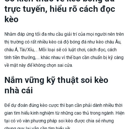
trực tuyến, hiểu rõ cách đọc
kèo
Nhằm đáp ứng tối đa nhu cầu giải trí của mọi người nên trên
thị trường có rất nhiều kèo cá độ bóng đá như kèo châu Âu,
châu Á, Tài/Xỉu,… Mỗi loại sẽ có luật chơi, cách đọc, cách
tính tiền thưởng,…. khác nhau vì thế bạn cần chuẩn bị kỹ càng
về mặt này để không chọn sai cửa.
Nắm vững kỹ thuật soi kèo
nhà cái
Để dự đoán đúng kèo cược thì bạn cần phải dành nhiều thời
gian tìm hiểu kinh nghiệm từ những cao thủ trong ngành. Hiện
tại có vô vàn phương pháp soi kèo được chia sẻ nhưng
chung quy lại vẫn cần tìm hiểu về: