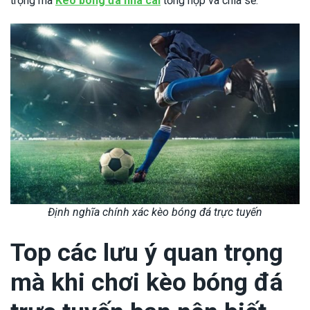
trọng mà
Kèo bóng đá nhà cái
tổng hợp và chia sẻ.
Định nghĩa chính xác kèo bóng đá trực tuyến
Top các lưu ý quan trọng
mà khi chơi kèo bóng đá