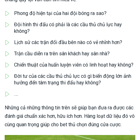
Phong độ hiện tại của hai đội bóng ra sao?
Đội hình thi đấu có phải là các cầu thủ chủ lực hay
không?
Lịch sử các trận đối đầu bên nào có vẻ nhỉnh hơn?
Trận cầu diễn ra trên sân khách hay sân nhà?
Chiến thuật của huấn luyện viên có linh hoạt hay không?
Đời tư của các cầu thủ chủ lực có gì biến động lớn ảnh
hưởng đến tâm trạng thi đấu hay không?
….
Những cả những thông tin trên sẽ giúp bạn đưa ra được các
đánh giá chuẩn xác hơn, hữu ích hơn. Hàng loạt dữ liệu đó vô
cùng quan trọng giúp cho bet thủ chọn đúng cửa cược.