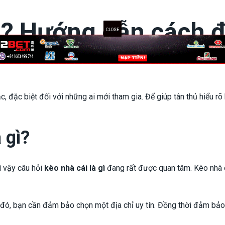
gì? Hướng dẫn cách 
, đặc biệt đối với những ai mới tham gia. Để giúp tân thủ hiểu r
 gì?
ì vậy câu hỏi
kèo nhà cái là gì
đang rất được quan tâm. Kèo nhà c
do đó, bạn cần đảm bảo chọn một địa chỉ uy tín. Đồng thời đảm bảo