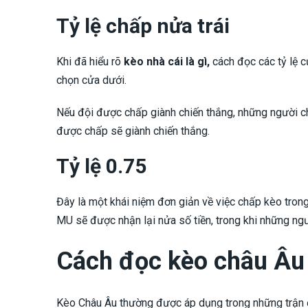
Tỷ lệ chấp nửa trái
Khi đã hiểu rõ
kèo nhà cái là gì,
cách đọc các tỷ lệ c
chọn cửa dưới.
Nếu đội được chấp giành chiến thắng, những người ch
được chấp sẽ giành chiến thắng.
Tỷ lệ 0.75
Đây là một khái niệm đơn giản về việc chấp kèo trong
MU sẽ được nhận lại nửa số tiền, trong khi những ng
Cách đọc kèo châu Âu c
Kèo Châu Âu thường được áp dụng trong những trận đ