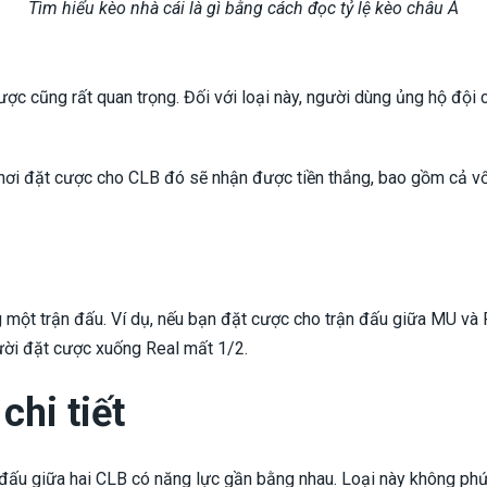
Tìm hiểu kèo nhà cái là gì bằng cách đọc tỷ lệ kèo châu Á
ược cũng rất quan trọng. Đối với loại này, người dùng ủng hộ đội
ơi đặt cược cho CLB đó sẽ nhận được tiền thắng, bao gồm cả vốn 
 một trận đấu. Ví dụ, nếu bạn đặt cược cho trận đấu giữa MU và 
ười đặt cược xuống Real mất 1/2.
hi tiết
ấu giữa hai CLB có năng lực gần bằng nhau. Loại này không phức