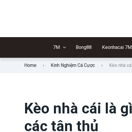
W88
Soi kèo 7M
188bet
Tin Tức
7M
Bong88
Keonhacai 7M
Fun88
Home
Kinh Nghiệm Cá Cược
Kèo nhà cái
12bet
Link vao bong88
Link w88
Kèo nhà cái là 
Bong88
các tân thủ
link vao 188bet