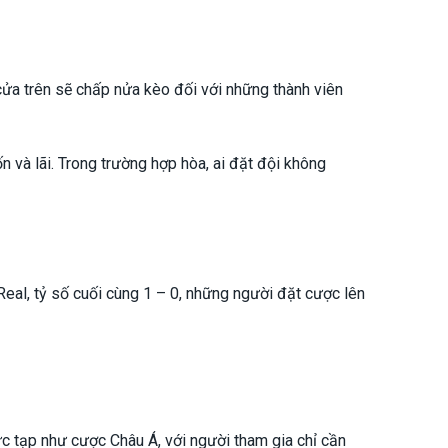
 cửa trên sẽ chấp nửa kèo đối với những thành viên
và lãi. Trong trường hợp hòa, ai đặt đội không
Real, tỷ số cuối cùng 1 – 0, những người đặt cược lên
 tạp như cược Châu Á, với người tham gia chỉ cần