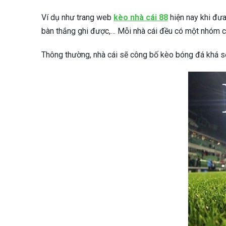
Ví dụ như trang web
kèo nhà cái 88
hiện nay khi đưa
bàn thắng ghi được,… Mỗi nhà cái đều có một nhóm chu
Thông thường, nhà cái sẽ công bố kèo bóng đá khá sớm