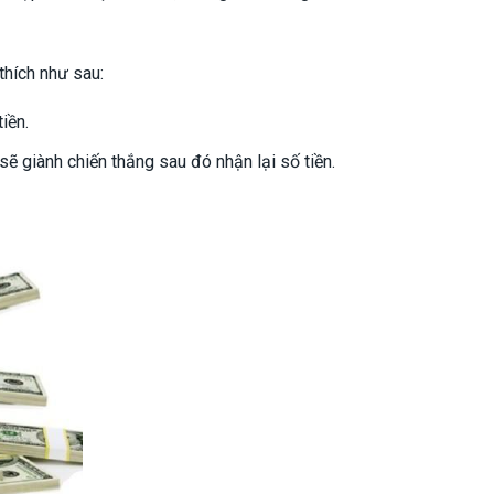
thích như sau:
iền.
sẽ giành chiến thắng sau đó nhận lại số tiền.