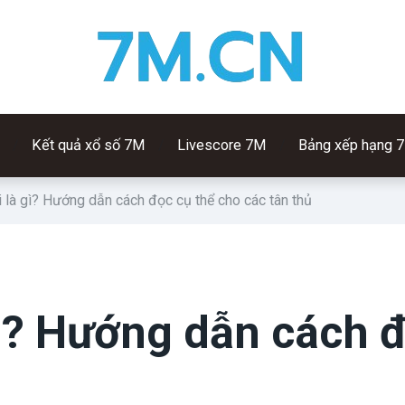
Kết quả xổ số 7M
Livescore 7M
Bảng xếp hạng 
 là gì? Hướng dẫn cách đọc cụ thể cho các tân thủ
gì? Hướng dẫn cách 