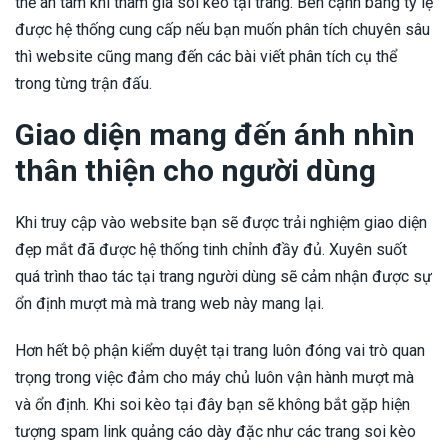
thể an tâm khi tham gia soi kèo tại trang. Bên cạnh bảng tỷ lệ
được hệ thống cung cấp nếu bạn muốn phân tích chuyên sâu
thì website cũng mang đến các bài viết phân tích cụ thể
trong từng trận đấu.
Giao diện mang đến ánh nhìn
thân thiện cho người dùng
Khi truy cập vào website bạn sẽ được trải nghiệm giao diện
đẹp mắt đã được hệ thống tinh chỉnh đầy đủ. Xuyên suốt
quá trình thao tác tại trang người dùng sẽ cảm nhận được sự
ổn định mượt mà mà trang web này mang lại.
Hơn hết bộ phận kiểm duyệt tại trang luôn đóng vai trò quan
trọng trong việc đảm cho máy chủ luôn vận hành mượt mà
và ổn định. Khi soi kèo tại đây bạn sẽ không bắt gặp hiện
tượng spam link quảng cáo dày đặc như các trang soi kèo