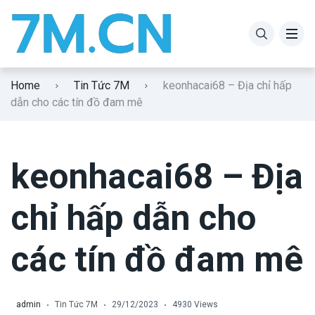
W88
Soi kèo 7M
Home
Tin Tức 7M
keonhacai68 – Địa chỉ hấp
188bet
Tin Tức
dẫn cho các tín đồ đam mê
Fun88
12bet
keonhacai68 – Địa
Link vao bong88
chỉ hấp dẫn cho
Link w88
các tín đồ đam mê
Bong88
link vao 188bet
admin
Tin Tức 7M
29/12/2023
4930 Views