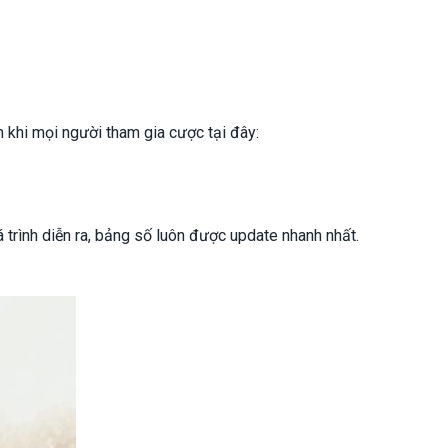
ểm khi mọi người tham gia cược tại đây:
 trình diễn ra, bảng số luôn được update nhanh nhất.