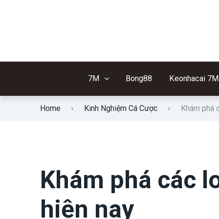
W88
Soi kèo 7M
188bet
Tin Tức
7M
Bong88
Keonhacai 7M
Fun88
Home
Kinh Nghiệm Cá Cược
Khám phá c
12bet
Link vao bong88
Link w88
Khám phá các lo
Bong88
hiện nay
link vao 188bet