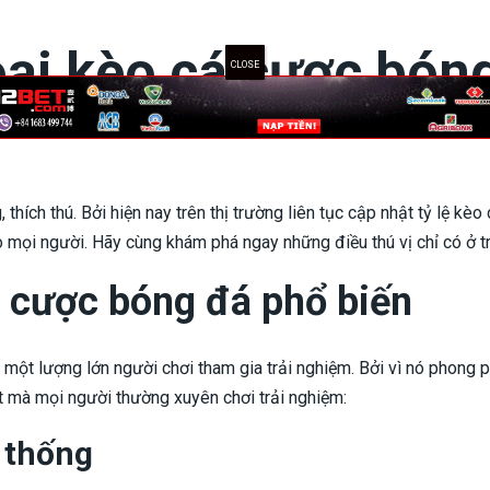
ại kèo cá cược bón
, thích thú. Bởi hiện nay trên thị trường liên tục cập nhật tỷ lệ 
 mọi người. Hãy cùng khám phá ngay những điều thú vị chỉ có ở tr
á cược bóng đá phổ biến
t một lượng lớn người chơi tham gia trải nghiệm. Bởi vì nó phong 
ất mà mọi người thường xuyên chơi trải nghiệm:
n thống