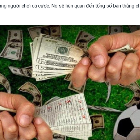
hững người chơi cá cược. Nó sẽ liên quan đến tổng số bàn thắng 