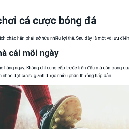
chơi cá cược bóng đá
ích chắc hẳn phải sở hữu nhiều lợi thế. Sau đây là một vài ưu đi
nhà cái mỗi ngày
ác hàng ngày. Không chỉ cung cấp trước trận đấu mà còn trong quá
ân nhắc đặt cược, giành được nhiều phần thưởng hấp dẫn.