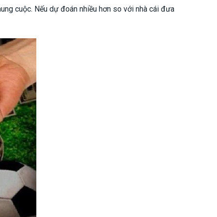
chung cuộc. Nếu dự đoán nhiều hơn so với nhà cái đưa