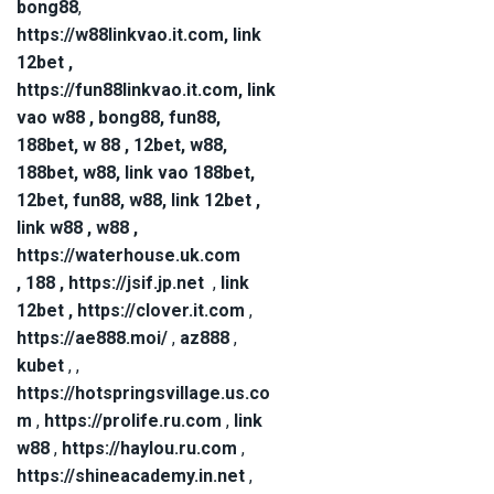
bong88
,
https://w88linkvao.it.com
,
link
12bet
,
https://fun88linkvao.it.com
,
link
vao w88
,
bong88
,
fun88
,
188bet
,
w 88
,
12bet
,
w88
,
188bet
,
w88
,
link vao 188bet
,
12bet
,
fun88
,
w88
,
link 12bet
,
link w88
, w88 ,
https://waterhouse.uk.com
,
188
,
https://jsif.jp.net
,
link
12bet
,
https://clover.it.com
,
https://ae888.moi/
,
az888
,
kubet
, ,
https://hotspringsvillage.us.co
m
,
https://prolife.ru.com
,
link
w88
,
https://haylou.ru.com
,
https://shineacademy.in.net
,