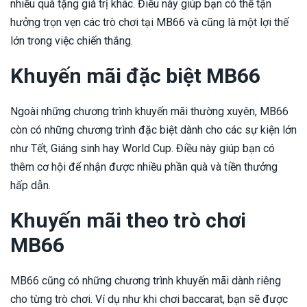
nhiều quà tặng giá trị khác. Điều này giúp bạn có thể tận
hưởng trọn vẹn các trò chơi tại MB66 và cũng là một lợi thế
lớn trong việc chiến thắng.
Khuyến mãi đặc biệt MB66
Ngoài những chương trình khuyến mãi thường xuyên, MB66
còn có những chương trình đặc biệt dành cho các sự kiện lớn
như Tết, Giáng sinh hay World Cup. Điều này giúp bạn có
thêm cơ hội để nhận được nhiều phần quà và tiền thưởng
hấp dẫn.
Khuyến mãi theo trò chơi
MB66
MB66 cũng có những chương trình khuyến mãi dành riêng
cho từng trò chơi. Ví dụ như khi chơi baccarat, bạn sẽ được