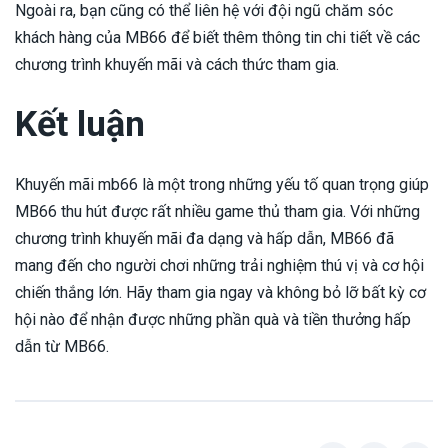
Ngoài ra, bạn cũng có thể liên hệ với đội ngũ chăm sóc
khách hàng của MB66 để biết thêm thông tin chi tiết về các
chương trình khuyến mãi và cách thức tham gia.
Kết luận
Khuyến mãi mb66 là một trong những yếu tố quan trọng giúp
MB66 thu hút được rất nhiều game thủ tham gia. Với những
chương trình khuyến mãi đa dạng và hấp dẫn, MB66 đã
mang đến cho người chơi những trải nghiệm thú vị và cơ hội
chiến thắng lớn. Hãy tham gia ngay và không bỏ lỡ bất kỳ cơ
hội nào để nhận được những phần quà và tiền thưởng hấp
dẫn từ MB66.