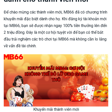
Để chào mừng các thành viên mới, MB66 đã có chương trình
khuyến mãi đặc biệt dành cho họ. Khi đăng ký tài khoản mới
tại MB66, bạn sẽ được nhận ngay 100% tiền thưởng lên đến
2 triệu đồng. Đây là một cơ hội tuyệt vời để bạn có thể bắt
đầu trải nghiệm các trò chơi tại MB66 mà không cần lo lắng
về vấn đề tài chính.
Khuyến mãi thành viên mới