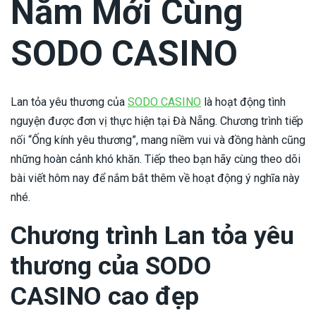
Năm Mới Cùng
SODO CASINO
Lan tỏa yêu thương của
SODO CASINO
là hoạt động tình
nguyện được đơn vị thực hiện tại Đà Nẵng. Chương trình tiếp
nối “Ống kính yêu thương”, mang niềm vui và đồng hành cũng
những hoàn cảnh khó khăn. Tiếp theo bạn hãy cùng theo dõi
bài viết hôm nay để nắm bắt thêm về hoạt động ý nghĩa này
nhé.
Chương trình Lan tỏa yêu
thương của SODO
CASINO cao đẹp