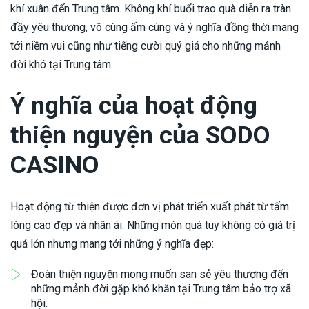
khí xuân đến Trung tâm. Không khí buổi trao quà diễn ra tràn
đầy yêu thương, vô cùng ấm cúng và ý nghĩa đồng thời mang
tới niềm vui cũng như tiếng cười quý giá cho những mảnh
đời khó tại Trung tâm.
Ý nghĩa của hoạt động
thiện nguyện của SODO
CASINO
Hoạt động từ thiện được đơn vị phát triển xuất phát từ tấm
lòng cao đẹp và nhân ái. Những món quà tuy không có giá trị
quá lớn nhưng mang tới những ý nghĩa đẹp:
Đoàn thiện nguyện mong muốn san sẻ yêu thương đến
những mảnh đời gặp khó khăn tại Trung tâm bảo trợ xã
hội.