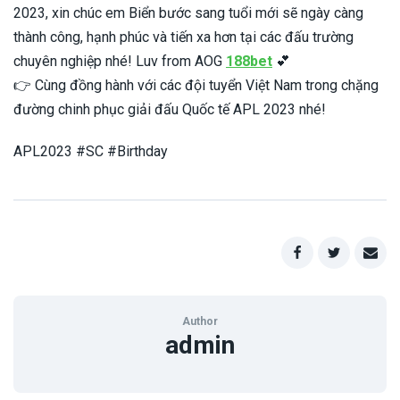
2023, xin chúc em Biển bước sang tuổi mới sẽ ngày càng
thành công, hạnh phúc và tiến xa hơn tại các đấu trường
chuyên nghiệp nhé! Luv from AOG
188bet
💕
👉 Cùng đồng hành với các đội tuyển Việt Nam trong chặng
đường chinh phục giải đấu Quốc tế APL 2023 nhé!
APL2023 #SC #Birthday
Author
admin