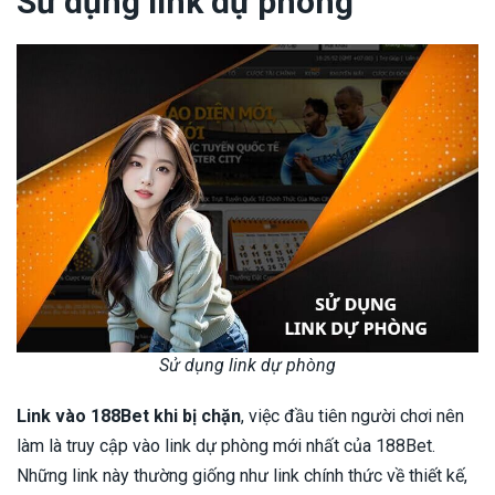
Sử dụng link dự phòng
Sử dụng link dự phòng
Link vào 188Bet khi bị chặn
, việc đầu tiên người chơi nên
làm là truy cập vào link dự phòng mới nhất của 188Bet.
Những link này thường giống như link chính thức về thiết kế,