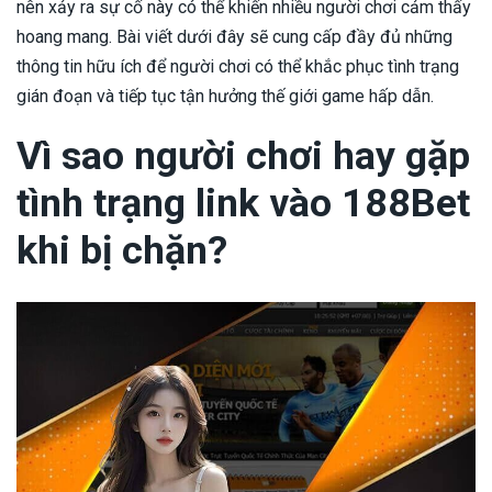
nên xảy ra sự cố này có thể khiến nhiều người chơi cảm thấy
hoang mang. Bài viết dưới đây sẽ cung cấp đầy đủ những
thông tin hữu ích để người chơi có thể khắc phục tình trạng
gián đoạn và tiếp tục tận hưởng thế giới game hấp dẫn.
Vì sao người chơi hay gặp
tình trạng link vào 188Bet
khi bị chặn?