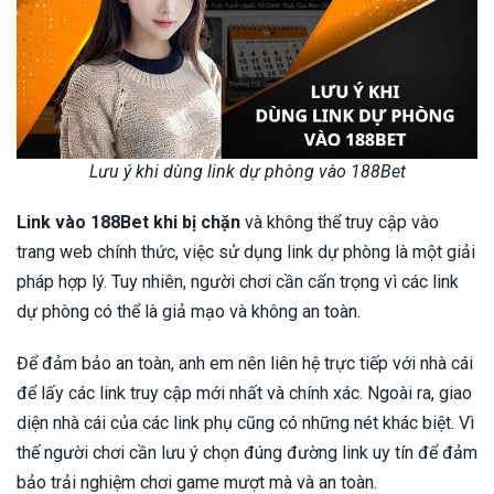
Lưu ý khi dùng link dự phòng vào 188Bet
Link vào 188Bet khi bị chặn
và không thể truy cập vào
trang web chính thức, việc sử dụng link dự phòng là một giải
pháp hợp lý. Tuy nhiên, người chơi cần cẩn trọng vì các link
dự phòng có thể là giả mạo và không an toàn.
Để đảm bảo an toàn, anh em nên liên hệ trực tiếp với nhà cái
để lấy các link truy cập mới nhất và chính xác. Ngoài ra, giao
diện nhà cái của các link phụ cũng có những nét khác biệt. Vì
thế người chơi cần lưu ý chọn đúng đường link uy tín để đảm
bảo trải nghiệm chơi game mượt mà và an toàn.