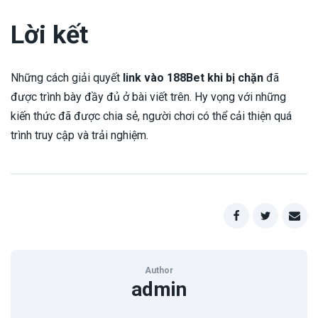
Lời kết
Những cách giải quyết
link vào 188Bet khi bị chặn
đã
được trình bày đầy đủ ở bài viết trên. Hy vọng với những
kiến thức đã được chia sẻ, người chơi có thể cải thiện quá
trình truy cập và trải nghiệm.
Author
admin