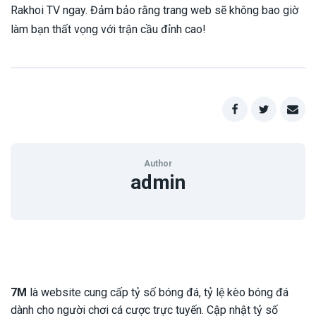
Rakhoi TV ngay. Đảm bảo rằng trang web sẽ không bao giờ
làm bạn thất vọng với trận cầu đỉnh cao!
Author
admin
7M
là website cung cấp tỷ số bóng đá, tỷ lệ kèo bóng đá
dành cho người chơi cá cược trực tuyến. Cập nhật tỷ số