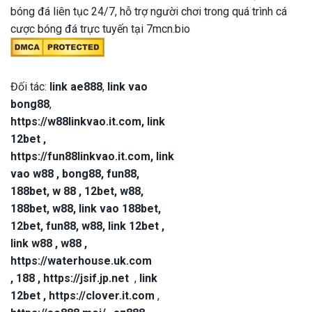
bóng đá liên tục 24/7, hỗ trợ người chơi trong quá trình cá
cược bóng đá trực tuyến tại 7mcn.bio
Đối tác:
link ae888
,
link vao
bong88
,
https://w88linkvao.it.com
,
link
12bet
,
https://fun88linkvao.it.com
,
link
vao w88
,
bong88
,
fun88
,
188bet
,
w 88
,
12bet
,
w88
,
188bet
,
w88
,
link vao 188bet
,
12bet
,
fun88
,
w88
,
link 12bet
,
link w88
, w88 ,
https://waterhouse.uk.com
,
188
,
https://jsif.jp.net
,
link
12bet
,
https://clover.it.com
,