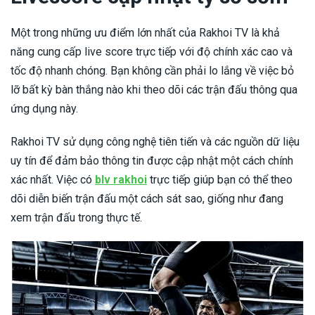
Một trong những ưu điểm lớn nhất của Rakhoi TV là khả
năng cung cấp live score trực tiếp với độ chính xác cao và
tốc độ nhanh chóng. Bạn không cần phải lo lắng về việc bỏ
lỡ bất kỳ bàn thắng nào khi theo dõi các trận đấu thông qua
ứng dụng này.
Rakhoi TV sử dụng công nghệ tiên tiến và các nguồn dữ liệu
uy tín để đảm bảo thông tin được cập nhật một cách chính
xác nhất. Việc có
blv rakhoi
trực tiếp giúp bạn có thể theo
dõi diễn biến trận đấu một cách sát sao, giống như đang
xem trận đấu trong thực tế.