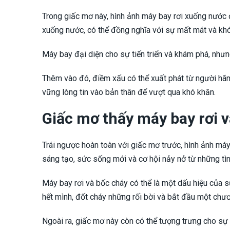
Trong giấc mơ này, hình ảnh máy bay rơi xuống nước 
xuống nước, có thể đồng nghĩa với sự mất mát và khó
Máy bay đại diện cho sự tiến triển và khám phá, nhưn
Thêm vào đó, điềm xấu có thể xuất phát từ người hãm h
vững lòng tin vào bản thân để vượt qua khó khăn.
Giấc mơ thấy máy bay rơi 
Trái ngược hoàn toàn với giấc mơ trước, hình ảnh má
sáng tạo, sức sống mới và cơ hội nảy nở từ những tì
Máy bay rơi và bốc cháy có thể là một dấu hiệu của s
hết mình, đốt cháy những rối bời và bắt đầu một chư
Ngoài ra, giấc mơ này còn có thể tượng trưng cho sự