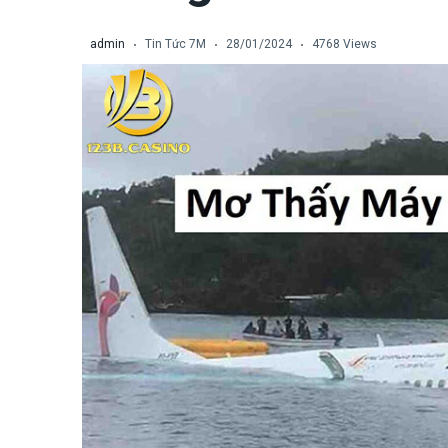
link vao 12bet
admin
Tin Tức 7M
28/01/2024
4768 Views
Sbobet
link vao w88
link vao ae888
link vao fun88
link 188bet