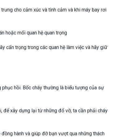
 trưng cho cảm xúc và tình cảm và khi máy bay rơi
ự án hoặc mối quan hệ quan trọng
hãy cẩn trọng trong các quan hệ làm việc và hãy giữ
g phục hồi. Bốc cháy thường là biểu tượng của sự
, để xây dựng lại từ những đổ vỡ, ta cần phải cháy
sẽ đồng hành và giúp đỡ bạn vượt qua những thách