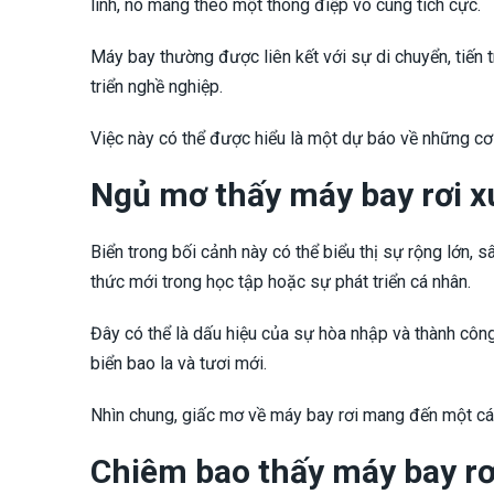
linh, nó mang theo một thông điệp vô cùng tích cực.
Máy bay thường được liên kết với sự di chuyển, tiến t
triển nghề nghiệp.
Việc này có thể được hiểu là một dự báo về những cơ
Ngủ mơ thấy máy bay rơi x
Biển trong bối cảnh này có thể biểu thị sự rộng lớn,
thức mới trong học tập hoặc sự phát triển cá nhân.
Đây có thể là dấu hiệu của sự hòa nhập và thành côn
biển bao la và tươi mới.
Nhìn chung, giấc mơ về máy bay rơi mang đến một cái n
Chiêm bao thấy máy bay r