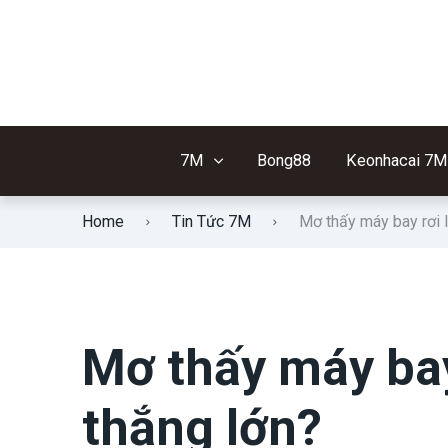
W88
Soi kèo 7M
188bet
Tin Tức
7M
Bong88
Keonhacai 7M
Fun88
Home
Tin Tức 7M
Mơ thấy máy bay rơi l
12bet
Link vao bong88
Link w88
Mơ thấy máy bay
Bong88
thắng lớn?
link vao 188bet