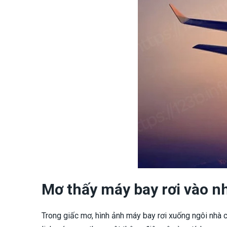
Mơ thấy máy bay rơi vào 
Trong giấc mơ, hình ảnh máy bay rơi xuống ngôi nhà 