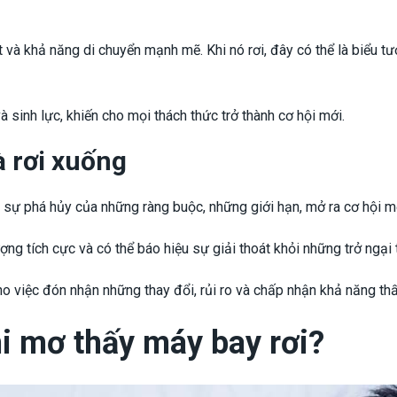
 và khả năng di chuyển mạnh mẽ. Khi nó rơi, đây có thể là biểu tư
à sinh lực, khiến cho mọi thách thức trở thành cơ hội mới.
à rơi xuống
 sự phá hủy của những ràng buộc, những giới hạn, mở ra cơ hội m
ợng tích cực và có thể báo hiệu sự giải thoát khỏi những trở ngại
ho việc đón nhận những thay đổi, rủi ro và chấp nhận khả năng t
i mơ thấy máy bay rơi?