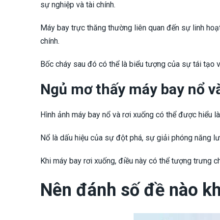
sự nghiệp và tài chính.
Máy bay trực thăng thường liên quan đến sự linh hoạt
chính.
Bốc cháy sau đó có thể là biểu tượng của sự tái tạo v
Ngủ mơ thấy máy bay nổ v
Hình ảnh máy bay nổ và rơi xuống có thể được hiểu là
Nổ là dấu hiệu của sự đột phá, sự giải phóng năng lư
Khi máy bay rơi xuống, điều này có thể tượng trưng c
Nên đánh số đề nào kh