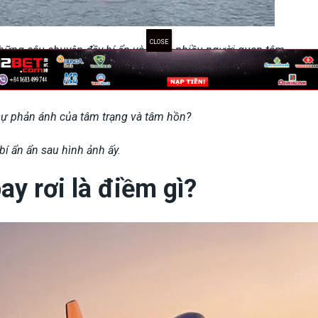
 những câu chuyện đầy bí ẩn và được nhiều người quan tâm.
xét và giải mã theo nhiều cách khác nhau và một trong những hì
à sự phản ánh của tâm trạng và tâm hồn?
bí ẩn ẩn sau hình ảnh ấy.
y rơi là điềm gì?