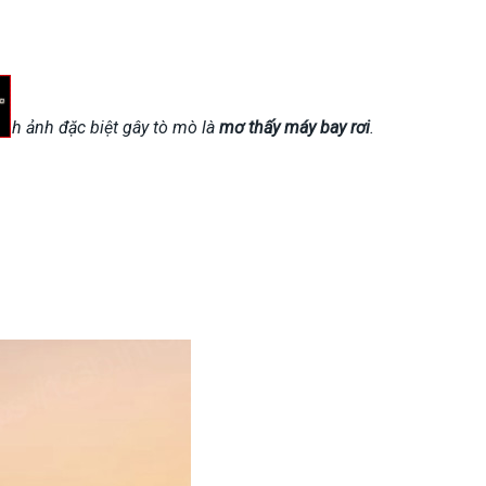
nh ảnh đặc biệt gây tò mò là
mơ thấy máy bay rơi
.