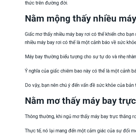
thức trên đường đời.
Nằm mộng thấy nhiều máy 
Giấc mơ thấy nhiều máy bay rơi có thể khiến cho bạn r
nhiều máy bay rơi có thể là một cảnh báo về sức khỏe
Máy bay thường biểu tượng cho sự tự do và nhẹ nhàng
Ý nghĩa của giấc chiêm bao này có thể là một cảnh bá
Do vậy, bạn nên chú ý đến vấn đề sức khỏe của bản 
Nằm mơ thấy máy bay trực 
Thông thường, khi ngủ mơ thấy máy bay trực thăng rơ
Thực tế, nó lại mang đến một cảm giác của sự đổi mớ