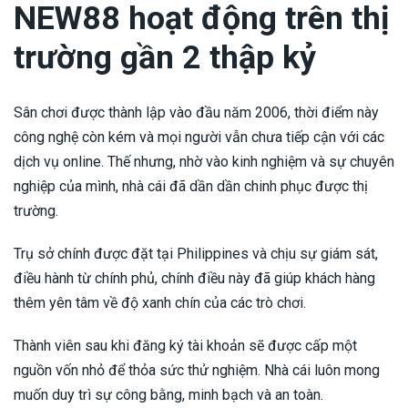
NEW88 hoạt động trên thị
trường gần 2 thập kỷ
Sân chơi được thành lập vào đầu năm 2006, thời điểm này
công nghệ còn kém và mọi người vẫn chưa tiếp cận với các
dịch vụ online. Thế nhưng, nhờ vào kinh nghiệm và sự chuyên
nghiệp của mình, nhà cái đã dần dần chinh phục được thị
trường.
Trụ sở chính được đặt tại Philippines và chịu sự giám sát,
điều hành từ chính phủ, chính điều này đã giúp khách hàng
thêm yên tâm về độ xanh chín của các trò chơi.
Thành viên sau khi đăng ký tài khoản sẽ được cấp một
nguồn vốn nhỏ để thỏa sức thử nghiệm. Nhà cái luôn mong
muốn duy trì sự công bằng, minh bạch và an toàn.