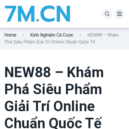
W88
Soi kèo 7M
Home
Kinh Nghiệm Cá Cược
NEW88 – Khám
188bet
Tin Tức
Phá Siêu Phẩm Giải Trí Online Chuẩn Quốc Tế
Fun88
12bet
NEW88 – Khám
Link vao bong88
Phá Siêu Phẩm
Link w88
Giải Trí Online
Bong88
Chuẩn Quốc Tế
link vao 188bet