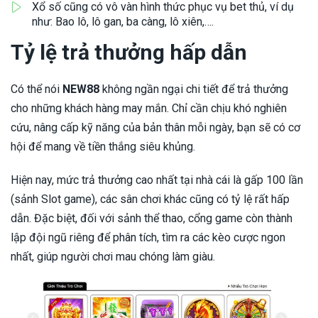
Xổ số cũng có vô vàn hình thức phục vụ bet thủ, ví dụ
như: Bao lô, lô gan, ba càng, lô xiên,….
Tỷ lệ trả thưởng hấp dẫn
Có thể nói
NEW88
không ngần ngại chi tiết để trả thưởng
cho những khách hàng may mắn. Chỉ cần chịu khó nghiên
cứu, nâng cấp kỹ năng của bản thân mỗi ngày, bạn sẽ có cơ
hội để mang về tiền thắng siêu khủng.
Hiện nay, mức trả thưởng cao nhất tại nhà cái là gấp 100 lần
(sảnh Slot game), các sân chơi khác cũng có tỷ lệ rất hấp
dẫn. Đặc biệt, đối với sảnh thể thao, cổng game còn thành
lập đội ngũ riêng để phân tích, tìm ra các kèo cược ngon
nhất, giúp người chơi mau chóng làm giàu.