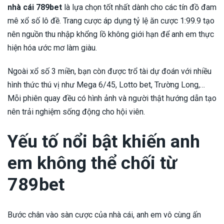
nhà cái 789bet
là lựa chọn tốt nhất dành cho các tín đồ đam
mê xổ số lô đề. Trang cược áp dụng tỷ lệ ăn cược 1:99.9 tạo
nên nguồn thu nhập khổng lồ không giới hạn để anh em thực
hiện hóa ước mơ làm giàu.
Ngoài xổ số 3 miền, bạn còn được trổ tài dự đoán với nhiều
hình thức thú vị như Mega 6/45, Lotto bet, Trường Long,…
Mỗi phiên quay đều có hình ảnh và người thật hướng dẫn tạo
nên trải nghiệm sống động cho hội viên.
Yếu tố nổi bật khiến anh
em không thể chối từ
789bet
Bước chân vào sàn cược của nhà cái, anh em vô cùng ấn