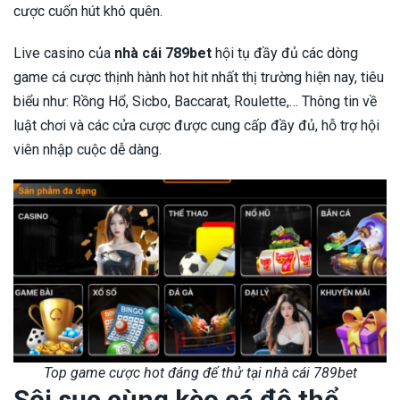
cược cuốn hút khó quên.
Live casino của
nhà cái 789bet
hội tụ đầy đủ các dòng
game cá cược thịnh hành hot hit nhất thị trường hiện nay, tiêu
biểu như: Rồng Hổ, Sicbo, Baccarat, Roulette,… Thông tin về
luật chơi và các cửa cược được cung cấp đầy đủ, hỗ trợ hội
viên nhập cuộc dễ dàng.
Top game cược hot đáng để thử tại nhà cái 789bet
Sôi sục cùng kèo cá độ thể