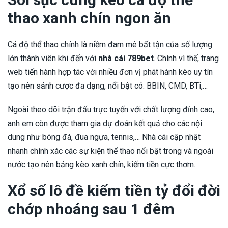
thao xanh chín ngon ăn
Cá độ thể thao chính là niềm đam mê bất tận của số lượng
lớn thành viên khi đến với
nhà cái 789bet
. Chính vì thế, trang
web tiến hành hợp tác với nhiều đơn vị phát hành kèo uy tín
tạo nên sảnh cược đa dạng, nổi bật có: BBIN, CMD, BTi,…
Ngoài theo dõi trận đấu trực tuyến với chất lượng đỉnh cao,
anh em còn được tham gia dự đoán kết quả cho các nội
dung như bóng đá, đua ngựa, tennis,… Nhà cái cập nhật
nhanh chính xác các sự kiện thể thao nổi bật trong và ngoài
nước tạo nên bảng kèo xanh chín, kiếm tiền cực thơm.
Xổ số lô đề kiếm tiền tỷ đổi đời
chớp nhoáng sau 1 đêm