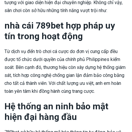
tượng với giao diện hiện đại chuyên nghiệp. Không chỉ vậy,
sân chơi còn sở hữu những tính năng vượt trội như:
nhà cái 789bet hợp pháp uy
tín trong hoạt động
Từ dịch vụ đến trò chơi cá cược do đơn vị cung cấp đều
được tổ chức dưới quyền của chính phủ Philippines kiểm
soát. Bên cạnh đó, thương hiệu còn xây dựng hệ thống giám
sát, tích hợp công nghệ chống gian lận đảm bảo công bằng
cho tất cả thành viên. Với chất lượng ưu việt, anh em hoàn
toàn yên tâm khi đồng hành cùng trang cược.
Hệ thống an ninh bảo mật
hiện đại hàng đầu