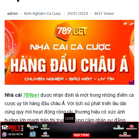
link vao 12bet
admin
Kinh Nghiệm Cá Cược
29/01/2024
4631 Views
Sbobet
link vao w88
link vao ae888
link vao fun88
link 188bet
Nhà cái
789bet
được nhận định là một trong những điểm cá
cược uy tín hàng đầu châu Á. Với lịch sử phát triển lâu dài
cùng quy mô hoạt động rộng rãi, thương hiệu có sức ảnh
hưởng lớn mạnh trên thị trường. Cùng cảm nhận sự đẳng
cấp vượt trội từ sàn giải trí này qua các thông tin dưới đây.