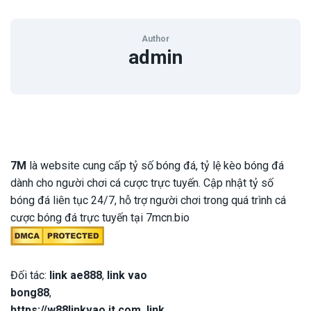
Author
admin
7M
là website cung cấp tỷ số bóng đá, tỷ lệ kèo bóng đá
dành cho người chơi cá cược trực tuyến. Cập nhật tỷ số
bóng đá liên tục 24/7, hỗ trợ người chơi trong quá trình cá
cược bóng đá trực tuyến tại 7mcn.bio
Đối tác:
link ae888
,
link vao
bong88
,
https://w88linkvao.it.com
,
link