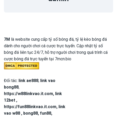
7M
là website cung cấp tỷ số bóng đá, tỷ lệ kèo bóng đá
dành cho người chơi cá cược trực tuyến. Cập nhật tỷ số
bóng đá liên tục 24/7, hỗ trợ người chơi trong quá trình cá
cược bóng đá trực tuyến tại 7mcn.bio
Đối tác:
link ae888
,
link vao
bong88
,
https://w88linkvao.it.com
,
link
12bet
,
https://fun88linkvao.it.com
,
link
vao w88
,
bong88
,
fun88
,