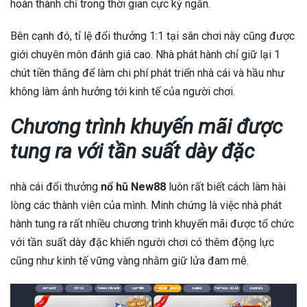
hoàn thành chỉ trong thời gian cực kỳ ngắn.
Bên cạnh đó, tỉ lệ đổi thưởng 1:1 tại sân chơi này cũng được
giới chuyên môn đánh giá cao. Nhà phát hành chỉ giữ lại 1
chút tiền thắng để làm chi phí phát triển nhà cái và hầu như
không làm ảnh hưởng tới kinh tế của người chơi.
Chương trình khuyến mãi được
tung ra với tần suất dày đặc
nhà cái đổi thưởng
nổ hũ New88
luôn rất biết cách làm hài
lòng các thành viên của mình. Minh chứng là việc nhà phát
hành tung ra rất nhiều chương trình khuyến mãi được tổ chức
với tần suất dày đặc khiến người chơi có thêm động lực
cũng như kinh tế vững vàng nhằm giữ lửa đam mê.