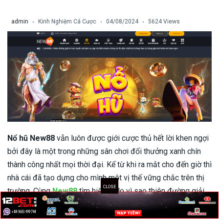
link vao 12bet
admin
Kinh Nghiệm Cá Cược
04/08/2024
5624 Views
Sbobet
link vao w88
link vao ae888
link vao fun88
Nổ hũ New88
vẫn luôn được giới cược thủ hết lời khen ngợi
link 188bet
bởi đây là một trong những sân chơi đổi thưởng xanh chín
thành công nhất mọi thời đại. Kể từ khi ra mắt cho đến giờ thì
nhà cái đã tạo dựng cho mình một vị thế vững chắc trên thị
trường. Cùng
New88
tìm hiểu lý do vì sao thiên đường giải
trí này lại thành công đến vậy nhé.