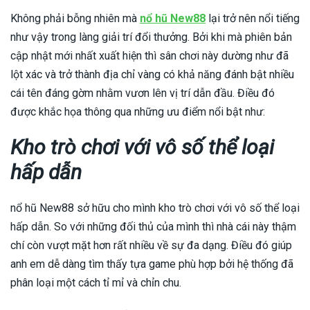
Không phải bỗng nhiên mà
nổ hũ New88
lại trở nên nổi tiếng
như vậy trong làng giải trí đổi thưởng. Bởi khi mà phiên bản
cập nhật mới nhất xuất hiện thì sân chơi này dường như đã
lột xác và trở thành địa chỉ vàng có khả năng đánh bật nhiều
cái tên đáng gờm nhằm vươn lên vị trí dẫn đầu. Điều đó
được khắc họa thông qua những ưu điểm nổi bật như:
Kho trò chơi với vô số thể loại
hấp dẫn
nổ hũ New88 sở hữu cho mình kho trò chơi với vô số thể loại
hấp dẫn. So với những đối thủ của mình thì nhà cái này thậm
chí còn vượt mặt hơn rất nhiều về sự đa dạng. Điều đó giúp
anh em dễ dàng tìm thấy tựa game phù hợp bởi hệ thống đã
phân loại một cách tỉ mỉ và chỉn chu.