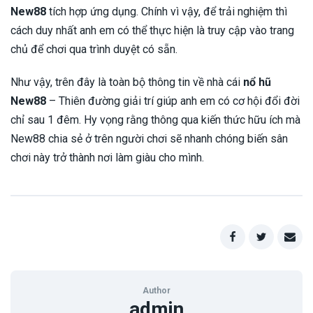
New88
tích hợp ứng dụng. Chính vì vậy, để trải nghiệm thì
cách duy nhất anh em có thể thực hiện là truy cập vào trang
chủ để chơi qua trình duyệt có sẵn.
Như vậy, trên đây là toàn bộ thông tin về nhà cái
nổ hũ
New88
– Thiên đường giải trí giúp anh em có cơ hội đổi đời
chỉ sau 1 đêm. Hy vọng rằng thông qua kiến thức hữu ích mà
New88 chia sẻ ở trên người chơi sẽ nhanh chóng biến sân
chơi này trở thành nơi làm giàu cho mình.
Author
admin