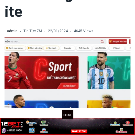
ite
link vao 12bet
Sbobet
admin
Tin Tức 7M
22/01/2024
4645 Views
link vao w88
link vao ae888
link vao fun88
link 188bet
Nhà cái trực tuyến