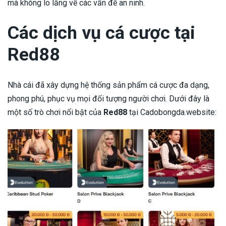
mà không lo lắng về các vấn đề an ninh.
Các dịch vụ cá cược tại
Red88
Nhà cái đã xây dựng hệ thống sản phẩm cá cược đa dạng,
phong phú, phục vụ mọi đối tượng người chơi. Dưới đây là
một số trò chơi nổi bật của
Red88
tại Cadobongda.website: