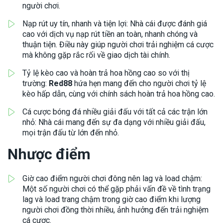
người chơi.
Nạp rút uy tín, nhanh và tiện lợi: Nhà cái được đánh giá
cao với dịch vụ nạp rút tiền an toàn, nhanh chóng và
thuận tiện. Điều này giúp người chơi trải nghiệm cá cược
mà không gặp rắc rối về giao dịch tài chính.
Tỷ lệ kèo cao và hoàn trả hoa hồng cao so với thị
trường:
Red88
hứa hẹn mang đến cho người chơi tỷ lệ
kèo hấp dẫn, cùng với chính sách hoàn trả hoa hồng cao.
Cá cược bóng đá nhiều giải đấu với tất cả các trận lớn
nhỏ: Nhà cái mang đến sự đa dạng với nhiều giải đấu,
mọi trận đấu từ lớn đến nhỏ.
Nhược điểm
Giờ cao điểm người chơi đông nên lag và load chậm:
Một số người chơi có thể gặp phải vấn đề về tình trạng
lag và load trang chậm trong giờ cao điểm khi lượng
người chơi đồng thời nhiều, ảnh hưởng đến trải nghiệm
cá cược.