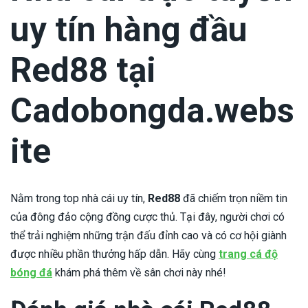
uy tín hàng đầu
Red88 tại
Cadobongda.webs
ite
Nằm trong top nhà cái uy tín,
Red88
đã chiếm trọn niềm tin
của đông đảo cộng đồng cược thủ. Tại đây, người chơi có
thể trải nghiệm những trận đấu đỉnh cao và có cơ hội giành
được nhiều phần thưởng hấp dẫn. Hãy cùng
trang cá độ
bóng đá
khám phá thêm về sân chơi này nhé!